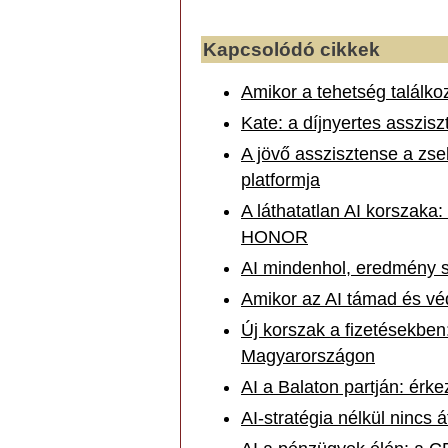
Kapcsolódó cikkek
Amikor a tehetség találko
Kate: a díjnyertes assziszt
A jövő asszisztense a zs
platformja
A láthatatlan AI korszaka:
HONOR
AI mindenhol, eredmény se
Amikor az AI támad és vé
Új korszak a fizetésekben:
Magyarországon
AI a Balaton partján: ér
AI-stratégia nélkül nincs 