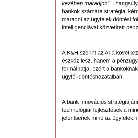
kezében maradjon”
– hangsúly
bankok számára stratégiai kérd
maradni az ügyfelek döntési f
intelligenciával közvetített pé
A K&H szerint az AI a követk
eszköz lesz, hanem a pénzügyi
formálhatja, ezért a bankoknak 
ügyfél-döntéshozatalban.
A bank innovációs stratégiáján
technológiai fejlesztések a m
jelentsenek mind az ügyfelek,