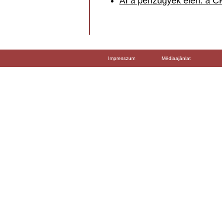
AI a pénzügyek élén: a CF
Impresszum
Médiaajánlat