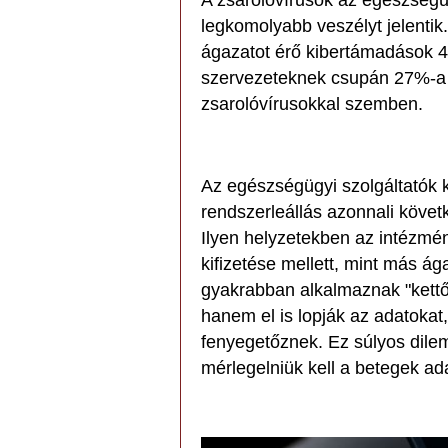
A zsarolóvírusok az egészségü
legkomolyabb veszélyt jelentik.
ágazatot érő kibertámadások 45
szervezeteknek csupán 27%-a 
zsarolóvírusokkal szemben.
Az egészségügyi szolgáltatók k
rendszerleállás azonnali követ
Ilyen helyzetekben az intézmé
kifizetése mellett, mint más á
gyakrabban alkalmaznak "kettős
hanem el is lopják az adatokat
fenyegetőznek. Ez súlyos dile
mérlegelniük kell a betegek ad