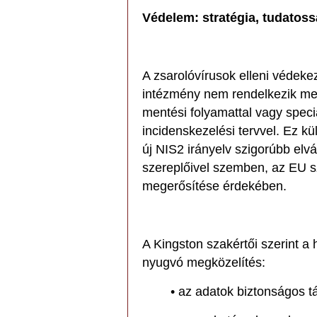
Védelem: stratégia, tudatoss
A zsarolóvírusok elleni védek
intézmény nem rendelkezik megf
mentési folyamattal vagy speci
incidenskezelési tervvel. Ez 
új NIS2 irányelv szigorúbb el
szereplőivel szemben, az EU sz
megerősítése érdekében.
A Kingston szakértői szerint a
nyugvó megközelítés:
• az adatok biztonságos tá