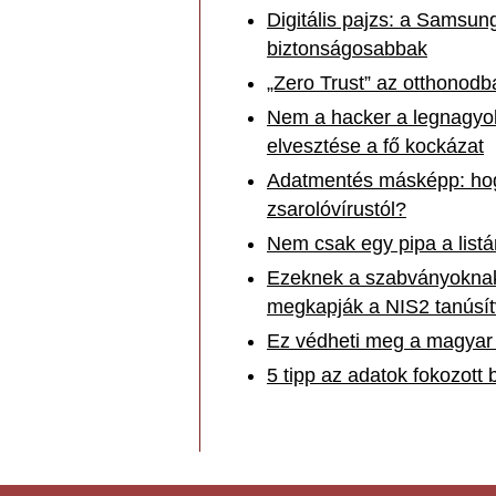
Digitális pajzs: a Samsun
biztonságosabbak
„Zero Trust” az otthonodba
Nem a hacker a legnagyobb
elvesztése a fő kockázat
Adatmentés másképp: hog
zsarolóvírustól?
Nem csak egy pipa a listá
Ezeknek a szabványoknak 
megkapják a NIS2 tanúsít
Ez védheti meg a magyar 
5 tipp az adatok fokozott 