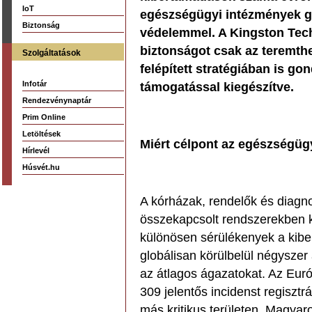
IoT
egészségügyi intézmények g
Biztonság
védelemmel. A Kingston Tech
biztonságot csak az teremth
Szolgáltatások
felépített stratégiában is g
Infotár
támogatással kiegészítve.
Rendezvénynaptár
Prim Online
Letöltések
Miért célpont az egészségüg
Hírlevél
Húsvét.hu
A kórházak, rendelők és diagn
összekapcsolt rendszerekben k
különösen sérülékenyek a kib
globálisan körülbelül négyszer 
az átlagos ágazatokat. Az Eur
309 jelentős incidenst regiszt
más kritikus területen. Magya