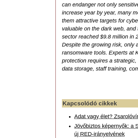
can endanger not only sensitiv
increase year by year, many me
them attractive targets for cybe
valuable on the dark web, and t
sector reached $9.8 million in 
Despite the growing risk, only 
ransomware tools. Experts at K
protection requires a strategic
data storage, staff training, c
Kapcsolódó cikkek
Adat vagy élet? Zsarolóv
Jövőbiztos képernyők: a 
új RED-irányelvének