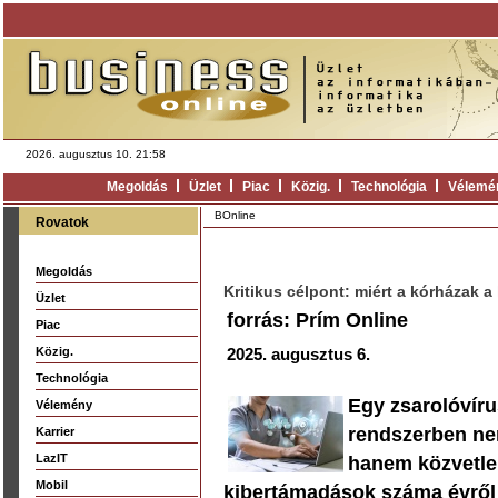
2026. augusztus 10. 21:58
Megoldás
Üzlet
Piac
Közig.
Technológia
Vélemé
BOnline
Rovatok
Megoldás
Kritikus célpont: miért a kórházak 
Üzlet
forrás: Prím Online
Piac
Közig.
2025. augusztus 6.
Technológia
Egy zsarolóvír
Vélemény
rendszerben ne
Karrier
LazIT
hanem közvetlen
Mobil
kibertámadások száma évről