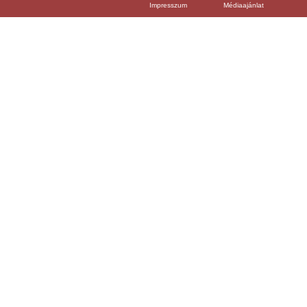
Impresszum
Médiaajánlat