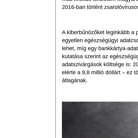
2016-ban történt zsarolóvíruso
A kiberbűnözőket leginkább a p
egyetlen egészségügyi adatcso
lehet, míg egy bankkártya-adat
kutatása szerint az egészségü
adatszivárgások költsége is: 2
elérte a 9,8 millió dollárt – e
átlagának.