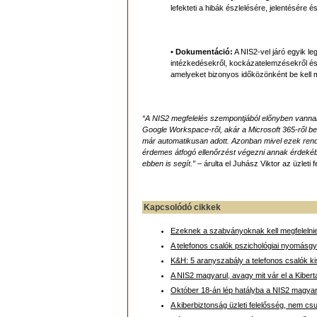
lefekteti a hibák észlelésére, jelentésére
•
Dokumentáció:
A NIS2-vel járó egyik l
intézkedésekről, kockázatelemzésekről és 
amelyeket bizonyos időközönként be kell m
“A NIS2 megfelelés szempontjából előnyben vannak 
Google Workspace-ről, akár a Microsoft 365-ről b
már automatikusan adott. Azonban mivel ezek rendk
érdemes átfogó ellenőrzést végezni annak érdekébe
ebben is segít.”
– árulta el Juhász Viktor az üzleti
Kapcsolódó cikkek
Ezeknek a szabványoknak kell megfelelni
A telefonos csalók pszichológiai nyomásgy
K&H: 5 aranyszabály a telefonos csalók k
A NIS2 magyarul, avagy mit vár el a Kibert
Október 18-án lép hatályba a NIS2 magyar m
A kiberbiztonság üzleti felelősség, nem csu