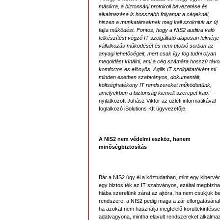
másikra, a biztonsági protokoll bevezetése és
alkalmazása is hosszabb folyamat a cégeknél,
hiszen a munkatársaknak meg kell szokniuk az új
fajta működést. Fontos, hogy a NIS2 auditra való
felkészítést végző IT szolgáltató alaposan felmérje
vállalkozás működését és nem utolsó sorban az
anyagi lehetőségeit, mert csak így fog tudni olyan
megoldást kínálni, ami a cég számára hosszú távo
komfortos és előnyös. Agilis IT szolgáltatóként mi
minden esetben szabványos, dokumentált,
költséghatékony IT rendszereket működtetünk,
amelyekben a biztonság kiemelt szerepet kap.”
–
nyilatkozott Juhász Viktor az üzleti informatikával
foglalkozó iSolutions Kft ügyvezetője.
A NIS2 nem védelmi eszköz, hanem
minőségbiztosítás
Bár a NIS2 úgy él a köztudatban, mint egy kibervé
egy biztosíték az IT szabványos, ezáltal megbízh
hiába szerelünk zárat az ajtóra, ha nem csukjuk be
rendszere, a NIS2 pedig maga a zár elforgatásána
ha azokat nem használja megfelelő körültekintéss
adatvagyona, mintha elavult rendszereket alkalma