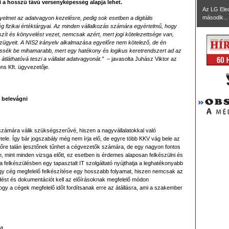
i a hosszú távú versenyképesség alapja lehet.
Az LG Ele
második...
yelmet az adatvagyon kezelésre, pedig sok esetben a digitális
cég fizikai értéktárgyai. Az minden vállalkozás számára egyértelmű, hogy
észít és könyvelést vezet, nemcsak azért, mert jogi kötelezettsége van,
zügyeit. A NIS2 irányelv alkalmazása egyelőre nem kötelező, de én
sék be mihamarabb, mert egy hatékony és logikus keretrendszert ad az
tláthatóvá teszi a vállalat adatvagyonát.”
– javasolta Juhász Viktor az
ons Kft. ügyvezetője.
 belevágni
számára válik szükségszerűvé, hiszen a nagyvállalatokkal való
ele. Így bár jogszabály még nem írja elő, de egyre több KKV vág bele az
sőre talán ijesztőnek tűnhet a cégvezetők számára, de egy nagyon fontos
mint minden vizsga előtt, ez esetben is érdemes alaposan felkészülni és
 felkészülésben egy tapasztalt IT szolgáltató nyújthatja a leghatékonyabb
 egy cég megfelelő felkészítése egy hosszabb folyamat, hiszen nemcsak az
űködést és dokumentációt kell az előírásoknak megfelelő módon
ogy a cégek megfelelő időt fordítsanak erre az átállásra, ami a szakember
 a