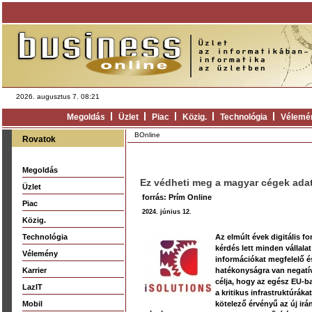
2026. augusztus 7. 08:21
Megoldás
Üzlet
Piac
Közig.
Technológia
Vélemé
BOnline
Rovatok
Megoldás
Ez védheti meg a magyar cégek ada
Üzlet
forrás: Prím Online
Piac
2024. június 12.
Közig.
Technológia
Az elmúlt évek digitális 
kérdés lett minden vállal
Vélemény
információkat megfelelő é
Karrier
hatékonyságra van negatív 
célja, hogy az egész EU-b
LazIT
a kritikus infrastruktúrá
Mobil
kötelező érvényű az új irá