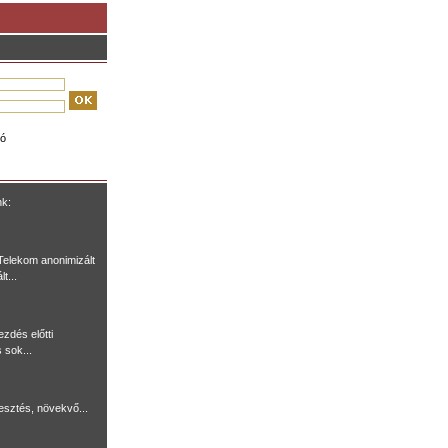
ió
nk:
Telekom anonimizált
t...
ezdés előtti
 sok...
lesztés, növekvő...