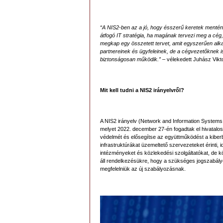
“A NIS2-ben az a jó, hogy ésszerű keretek mentén
átfogó IT stratégia, ha magának tervezi meg a cég, 
megkap egy összetett tervet, amit egyszerűen alk
partnereinek és ügyfeleinek, de a cégvezetőknek is
biztonságosan működik.”
– vélekedett Juhász Vikto
Mit kell tudni a NIS2 irányelvről?
A NIS2 irányelv (Network and Information Systems 
melyet 2022. december 27-én fogadtak el hivatalosa
védelmét és elősegítse az együttműködést a kiberb
infrastruktúrákat üzemeltető szervezeteket érinti,
intézményeket és közlekedési szolgáltatókat, de k
áll rendelkezésükre, hogy a szükséges jogszabályo
megfelelniük az új szabályozásnak.