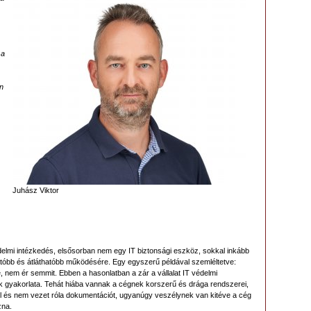
 a
n
Juhász Viktor
delmi intézkedés, elsősorban nem egy IT biztonsági eszköz, sokkal inkább
atóbb és átláthatóbb működésére. Egy egyszerű példával szemléltetve:
, nem ér semmit. Ebben a hasonlatban a zár a vállalat IT védelmi
k gyakorlata. Tehát hiába vannak a cégnek korszerű és drága rendszerei,
el és nem vezet róla dokumentációt, ugyanúgy veszélynek van kitéve a cég
zna.