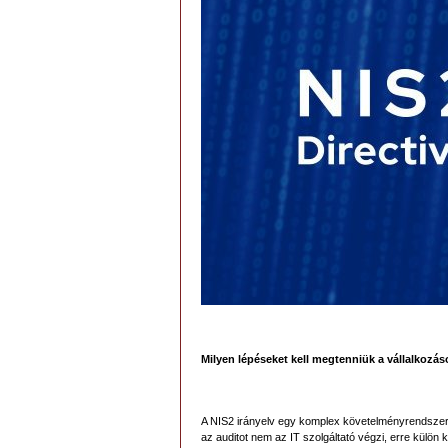
Milyen lépéseket kell megtenniük a vállalkoz
A NIS2 irányelv egy komplex követelményrendszer, a
az auditot nem az IT szolgáltató végzi, erre külön 