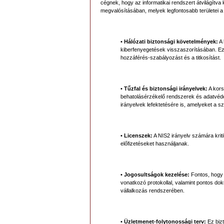
cégnek, hogy az informatikai rendszert átvilágítva 
megvalósításában, melyek legfontosabb területei 
•
Hálózati biztonsági követelmények:
A 
kiberfenyegetések visszaszorításában. Ez t
hozzáférés-szabályozást és a titkosítást.
•
Tűzfal és biztonsági irányelvek:
A kors
behatolásérzékelő rendszerek és adatvéd
irányelvek lefektetésére is, amelyeket a s
•
Licenszek:
A NIS2 irányelv számára kriti
előfizetéseket használjanak.
•
Jogosultságok kezelése:
Fontos, hogy 
vonatkozó protokollal, valamint pontos do
vállalkozás rendszerében.
•
Üzletmenet-folytonossági terv:
Ez bizt