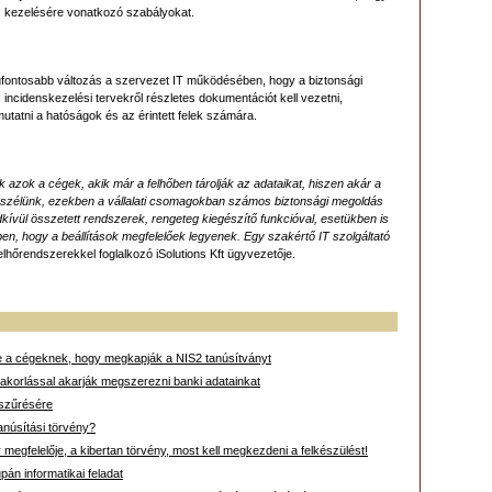
 és kezelésére vonatkozó szabályokat.
egfontosabb változás a szervezet IT működésében, hogy a biztonsági
incidenskezelési tervekről részletes dokumentációt kell vezetni,
utatni a hatóságok és az érintett felek számára.
azok a cégek, akik már a felhőben tárolják az adataikat, hiszen akár a
eszélünk, ezekben a vállalati csomagokban számos biztonsági megoldás
ívül összetett rendszerek, rengeteg kiegészítő funkcióval, esetükben is
n, hogy a beállítások megfelelőek legyenek. Egy szakértő IT szolgáltató
 felhőrendszerekkel foglalkozó iSolutions Kft ügyvezetője.
e a cégeknek, hogy megkapják a NIS2 tanúsítványt
akorlással akarják megszerezni banki adatainkat
iszűrésére
anúsítási törvény?
egfelelője, a kibertan törvény, most kell megkezdeni a felkészülést!
pán informatikai feladat