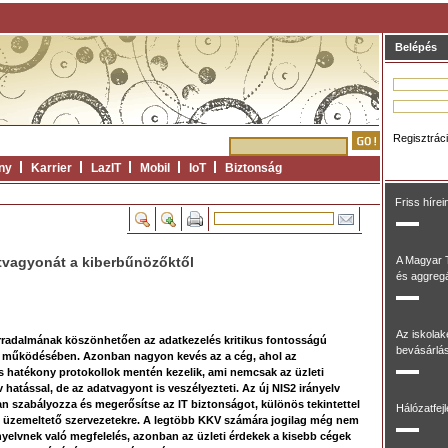
Belépés
Regisztrác
ny
Karrier
LazIT
Mobil
IoT
Biztonság
Friss hírei
tvagyonát a kiberbűnözőktől
A Magyar 
és aggregál
Az iskolak
forradalmának köszönhetően az adatkezelés kritikus fontosságú
bevásárlás
at működésében. Azonban nagyon kevés az a cég, ahol az
s hatékony protokollok mentén kezelik, ami nemcsak az üzleti
hatással, de az adatvagyont is veszélyezteti. Az új NIS2 irányelv
an szabályozza és megerősítse az IT biztonságot, különös tekintettel
Hálózatfej
kat üzemeltető szervezetekre. A legtöbb KKV számára jogilag még nem
nyelvnek való megfelelés, azonban az üzleti érdekek a kisebb cégek