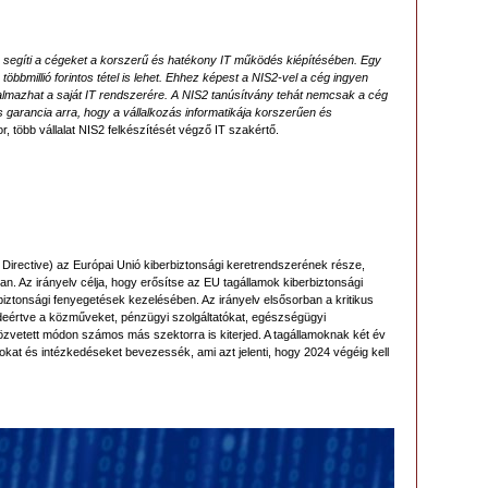
 segíti a cégeket a korszerű és hatékony IT működés kiépítésében. Egy
többmillió forintos tétel is lehet. Ehhez képest a NIS2-vel a cég ingyen
almazhat a saját IT rendszerére. A NIS2 tanúsítvány tehát nemcsak a cég
 garancia arra, hogy a vállalkozás informatikája korszerűen és
r, több vállalat NIS2 felkészítését végző IT szakértő.
Directive) az Európai Unió kiberbiztonsági keretrendszerének része,
n. Az irányelv célja, hogy erősítse az EU tagállamok kiberbiztonsági
iztonsági fenyegetések kezelésében. Az irányelv elsősorban a kritikus
 ideértve a közműveket, pénzügyi szolgáltatókat, egészségügyi
özvetett módon számos más szektorra is kiterjed. A tagállamoknak két év
kat és intézkedéseket bevezessék, ami azt jelenti, hogy 2024 végéig kell