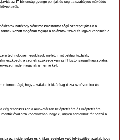
kijavítja az IT biztonság gyenge pontjait és segít a szabályos működés
a következők:
hálózatok hatékony védelme kulcsfontosságú szerepet játszik a
öbbek között magában foglalja a hálózatok fizikai és logikai védelmét, a
zerű technológiai megoldások mellett, mint például tűzfalak,
elmi eszközök, a cégnek szüksége van az IT biztonsággal kapcsolatos
zervezet minden tagjának ismernie kell.
kus fontosságú, hogy a vállalatok kizárólag tiszta szoftvereket és
a cég rendelkezzen a munkatársak beléptetésére és kiléptetésére
kumentációval arra vonatkozóan, hogy ki, milyen adatokhoz fér hozzá a
osítja az incidensekre és kritikus esetekre való felkészülést azáltal, hogy