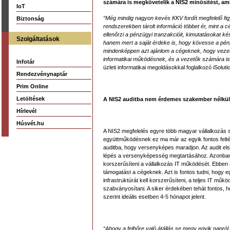
számára is megkövetelik a NIS2 minősítést, am
IoT
“Még mindig nagyon kevés KKV fordít megfelelő fig
Biztonság
rendszerekben tárolt információ többet ér, mint a 
ellenőrzi a pénzügyi tranzakcióit, kimutatásokat k
Szolgáltatások
hanem mert a saját érdeke is, hogy kövesse a pén
mindenképpen azt ajánlom a cégeknek, hogy vezes
informatikai működésnek, és a vezetők számára is á
Infotár
üzleti informatikai megoldásokkal foglalkozó iSoluti
Rendezvénynaptár
Prim Online
Letöltések
A NIS2 auditba nem érdemes szakember nélkül
Hírlevél
Húsvét.hu
A NIS2 megfelelés egyre több magyar vállalkozás 
együttműködésnek ez ma már az egyik fontos feltét
auditba, hogy versenyképes maradjon. Az audit el
lépés a versenyképesség megtartásához. Azonban, 
korszerűsíteni a vállalkozás IT működését. Ebben a
támogatást a cégeknek. Azt is fontos tudni, hogy
infrastruktúrát kell korszerűsíteni, a teljes IT m
szabványosítani. A siker érdekében tehát fontos, h
szerint ideális esetben 4-5 hónapot jelent.
“Ahogy a felhőre való átállás se megy egyik napról