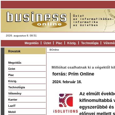
2026. augusztus 9. 08:51
Megoldás
Üzlet
Piac
Közig.
Technológia
Vélemé
BOnline
Rovatok
Megoldás
Milliókat csalhatnak ki a cégektől 
Üzlet
forrás: Prím Online
Piac
Közig.
2024. február 16.
Technológia
Az elmúlt évekb
Vélemény
kifinomultabbá v
Karrier
LazIT
egyszerűbbé és 
Mobil
előnyei mellett 