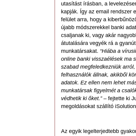
utasítást írásban, a levelezése
kapják. Így az email rendszer
felület arra, hogy a kiberbűnöz
újabb módszerekkel banki ada
csaljanak ki, vagy akár nagyo
átutalására vegyék rá a gyanút
munkatársakat.
“Hiába a vírusi
online banki visszaélések ma 
szabad megfeledkezniük arról, 
felhasználók állnak, akikből 
adatok. Ez ellen nem lehet más
munkatársak figyelmét a csaló
védhetik ki őket.”
– fejtette ki J
megoldásokat szállító iSolutio
Az egyik legelterjedtebb gyakor