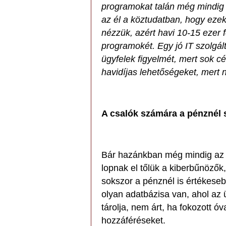
programokat talán még mindig 
az él a köztudatban, hogy ezek
nézzük, azért havi 10-15 ezer 
programokét. Egy jó IT szolgált
ügyfelek figyelmét, mert sok c
havidíjas lehetőségeket, mert 
A csalók számára a pénznél s
Bár hazánkban még mindig az 
lopnak el tőlük a kiberbűnözők,
sokszor a pénznél is értékese
olyan adatbázisa van, ahol az ü
tárolja, nem árt, ha fokozott ó
hozzáféréseket.