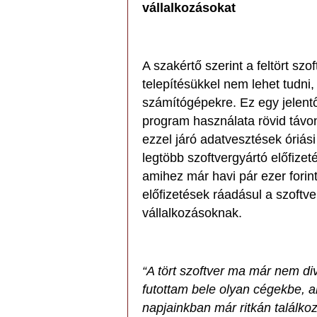
vállalkozásokat
A szakértő szerint a feltört s
telepítésükkel nem lehet tudni
számítógépekre. Ez egy jelentő
program használata rövid távo
ezzel járó adatvesztések óriá
legtöbb szoftvergyártó előfizet
amihez már havi pár ezer forin
előfizetések ráadásul a szoftver
vállalkozásoknak.
“A tört szoftver ma már nem di
futottam bele olyan cégekbe, ah
napjainkban már ritkán találk