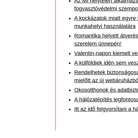
Az MI helytelen alkalmazá
fogyasztóvédelmi szempon
A kockázatok miatt egyre 
munkahelyi használatára
Romantika helyett átverés
szerelem ünnepén!
Valentin-napon kiemelt ve
A külföldiek idén sem ves
Rendelhetek biztonságosa
mielőtt az új webáruházbó
Okosotthonok és adatbiz
A hálózatépítés legfontos
Itt az idő felgyorsítani a h