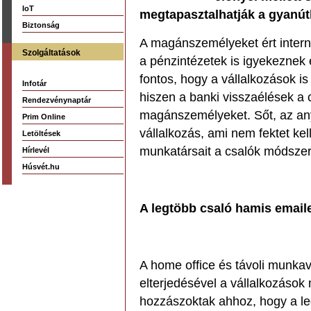
IoT
megtapasztalhatják a gyanút
Biztonság
A magánszemélyeket ért interne
Szolgáltatások
a pénzintézetek is igyekeznek
fontos, hogy a vállalkozások i
Infotár
hiszen a banki visszaélések a 
Rendezvénynaptár
magánszemélyeket. Sőt, az anya
Prim Online
vállalkozás, ami nem fektet kel
Letöltések
munkatársait a csalók módszer
Hírlevél
Húsvét.hu
A legtöbb csaló hamis email
A home office és távoli munka
elterjedésével a vállalkozások
hozzászoktak ahhoz, hogy a l