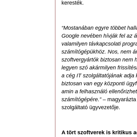
keresték.
“Mostanában egyre többet halla
Google nevében hívják fel az á
valamilyen távkapcsolati progr
számítógépükhöz. Nos, nem árt 
szoftvergyártók biztosan nem h
legyen szó akármilyen frissíté
a cég IT szolgáltatójának adja
biztosan van egy központi ügyf
amin a felhasználó ellenőrizhet
számítógépére.”
– magyarázta J
szolgáltató ügyvezetője.
A tört szoftverek is kritikus