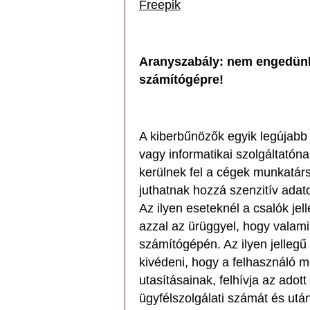
Freepik
Aranyszabály: nem engedünk 
számítógépre!
A kiberbűnözők egyik legújabb
vagy informatikai szolgáltatóna
kerülnek fel a cégek munkatá
juthatnak hozzá szenzitív adat
Az ilyen eseteknél a csalók jel
azzal az ürüggyel, hogy valamil
számítógépén. Az ilyen jelleg
kivédeni, hogy a felhasználó mé
utasításainak, felhívja az adott
ügyfélszolgálati számát és utá