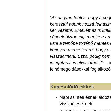
“Az nagyon fontos, hogy a cé
keresztül adunk hozzá felhaszn
kell vezetni. Emellett az is kr
cégnek biztonsági mentése arr
Erre a felhőbe történő mentés
könnyen megeshet az, hogy a cé
visszaállítani. Ezzel pedig nem
integritását is elveszítheti.”
– ma
felhőmegoldásokkal foglalkozó 
Kapcsolódó cikkek
Napi szinten esnek áldoza
visszaéléseknek