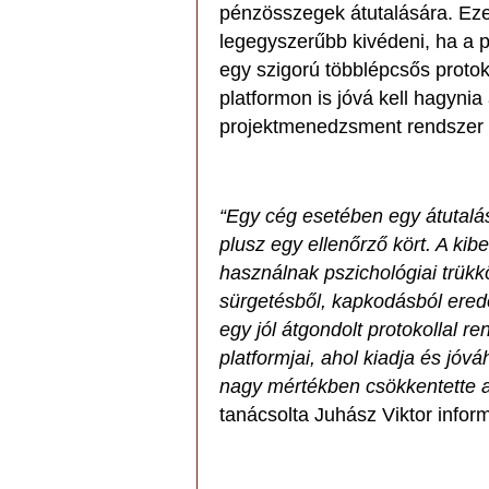
pénzösszegek átutalására. Ezek
legegyszerűbb kivédeni, ha a 
egy szigorú többlépcsős protok
platformon is jóvá kell hagynia
projektmenedzsment rendszer pé
“Egy cég esetében egy átutalá
plusz egy ellenőrző kört. A ki
használnak pszichológiai trükk
sürgetésből, kapkodásból ered
egy jól átgondolt protokollal r
platformjai, ahol kiadja és jóv
nagy mértékben csökkentette a
tanácsolta Juhász Viktor inform