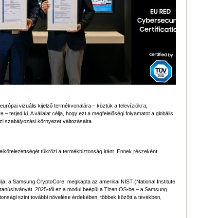
pai vizuális kijelző termékvonalára – köztük a televíziókra,
 – terjed ki. A vállalat célja, hogy ezt a megfelelőségi folyamatot a globális
zi szabályozási környezet változásaira.
lkötelezettségét tükrözi a termékbiztonság iránt. Ennek részeként:
modulja, a Samsung CryptoCore, megkapta az amerikai NIST (National Institute
tanúsítványát. 2025-től ez a modul beépül a Tizen OS-be – a Samsung
onsági szint további növelése érdekében, többek között a tévékben,