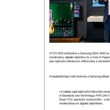
A TÜV SÜD minősítése a Samsung 2024–2025-ös euró
monitorokra, digitális kijelzőkre és a Color E-Paperre
piac egészére kiterjessze, felkészülve a nemzetkö
A megfelelőségre való törekvés a Samsung átfogó e
• A vállalat saját fejlesztésű titkosítási 
of Standards and Technology) FIPS 140-3 
Smart TV-k operációs rendszerébe – a bizt
monitorokban és digitális kijelzőkben.