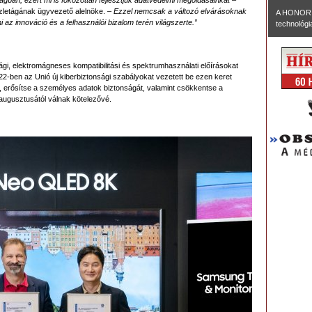
ágban, ezért mi is fokozottan fejlesztjük adatvédelmi megoldásainkat
–
zletágának ügyvezető alelnöke. –
Ezzel nemcsak a változó elvárásoknak
A HONOR 
 az innováció és a felhasználói bizalom terén világszerte.”
technológia
i, elektromágneses kompatibilitási és spektrumhasználati előírásokat
2-ben az Unió új kiberbiztonsági szabályokat vezetett be ezen keret
t, erősítse a személyes adatok biztonságát, valamint csökkentse a
augusztusától válnak kötelezővé.