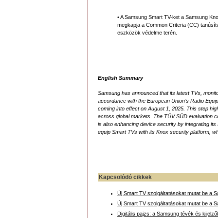
• A Samsung Smart TV-ket a Samsung Knox 
megkapja a Common Criteria (CC) tanúsítv
eszközök védelme terén.
English Summary
Samsung has announced that its latest TVs, monito
accordance with the European Union’s Radio Equip
coming into effect on August 1, 2025. This step h
across global markets. The TÜV SÜD evaluation c
is also enhancing device security by integrating it
equip Smart TVs with its Knox security platform, w
Kapcsolódó cikkek
Új Smart TV szolgáltatásokat mutat be a
Új Smart TV szolgáltatásokat mutat be a
Digitális pajzs: a Samsung tévék és kije