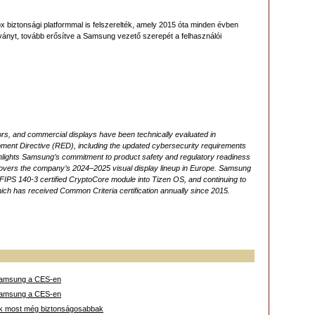
biztonsági platformmal is felszerelték, amely 2015 óta minden évben
ányt, tovább erősítve a Samsung vezető szerepét a felhasználói
rs, and commercial displays have been technically evaluated in
ment Directive (RED), including the updated cybersecurity requirements
ighlights Samsung’s commitment to product safety and regulatory readiness
overs the company’s 2024–2025 visual display lineup in Europe. Samsung
s FIPS 140-3 certified CryptoCore module into Tizen OS, and continuing to
hich has received Common Criteria certification annually since 2015.
 Samsung a CES-en
 Samsung a CES-en
lzők most még biztonságosabbak