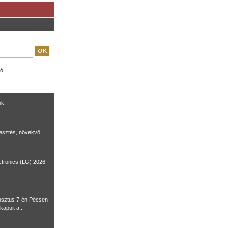
ió
nk:
lesztés, növekvő...
ctronics (LG) 2026
usztus 7-én Pécsen
kapuit a...