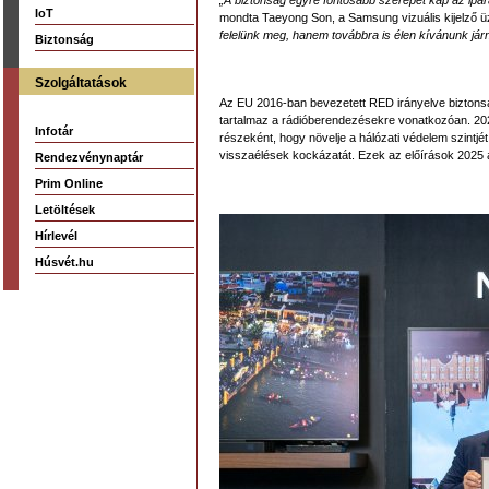
„A biztonság egyre fontosabb szerepet kap az ipar
IoT
mondta Taeyong Son, a Samsung vizuális kijelző ü
felelünk meg, hanem továbbra is élen kívánunk járni
Biztonság
Szolgáltatások
Az EU 2016-ban bevezetett RED irányelve biztonság
tartalmaz a rádióberendezésekre vonatkozóan. 202
Infotár
részeként, hogy növelje a hálózati védelem szintjé
visszaélések kockázatát. Ezek az előírások 2025 
Rendezvénynaptár
Prim Online
Letöltések
Hírlevél
Húsvét.hu