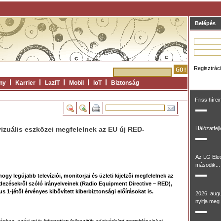
Belépés
Regisztrác
ny
Karrier
LazIT
Mobil
IoT
Biztonság
Friss hírei
zuális eszközei megfelelnek az EU új RED-
Hálózatfej
Az LG Ele
második...
gy legújabb televíziói, monitorjai és üzleti kijelzői megfelelnek az
ezésekről szóló irányelveinek (Radio Equipment Directive – RED),
s 1-jétől érvényes kibővített kiberbiztonsági előírásokat is.
2026. aug
nyitja meg 