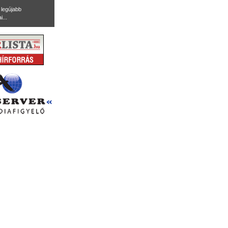
legújabb
i...