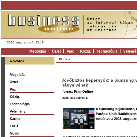
2026. augusztus 6. 15:18
Megoldás
Üzlet
Piac
Közig.
Technológia
Vélemé
BOnline
Rovatok
Megoldás
Jövőbiztos képernyők: a Samsung vi
Üzlet
irányelvének
Piac
forrás: Prím Online
Közig.
2025. augusztus 1.
Technológia
A Samsung bejelentette, ho
Vélemény
Európai Unió Rádióberend
Karrier
beleértve a 2025. augusztu
LazIT
Mobil