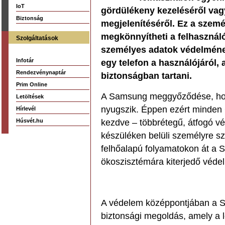
IoT
gördülékeny kezeléséről vag
Biztonság
megjelenítéséről. Ez a szem
megkönnyítheti a felhasználók
Szolgáltatások
személyes adatok védelmének
Infotár
egy telefon a használójáról, 
Rendezvénynaptár
biztonságban tartani.
Prim Online
A Samsung meggyőződése, hog
Letöltések
nyugszik. Éppen ezért minden G
Hírlevél
Húsvét.hu
kezdve – többrétegű, átfogó vé
készüléken belüli személyre sza
felhőalapú folyamatokon át a
ökoszisztémára kiterjedő védel
A védelem középpontjában a S
biztonsági megoldás, amely a 