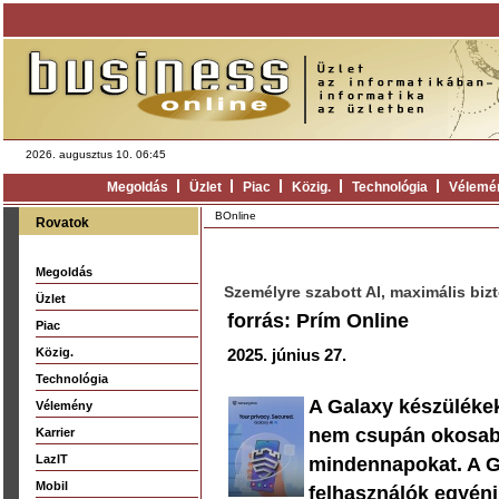
2026. augusztus 10. 06:45
Megoldás
Üzlet
Piac
Közig.
Technológia
Vélemé
BOnline
Rovatok
Megoldás
Személyre szabott AI, maximális biz
Üzlet
forrás: Prím Online
Piac
Közig.
2025. június 27.
Technológia
A Galaxy készülékek
Vélemény
nem csupán okosabb
Karrier
LazIT
mindennapokat. A Ga
Mobil
felhasználók egyéni