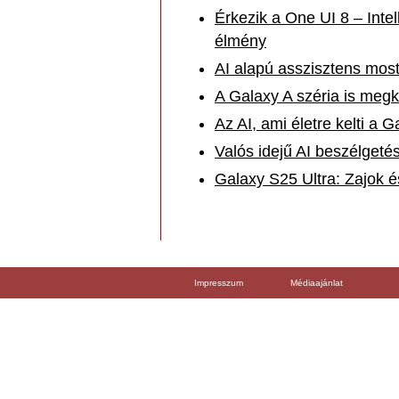
Érkezik a One UI 8 – Int
élmény
AI alapú asszisztens mos
A Galaxy A széria is megk
Az AI, ami életre kelti a 
Valós idejű AI beszélgeté
Galaxy S25 Ultra: Zajok é
Impresszum
Médiaajánlat