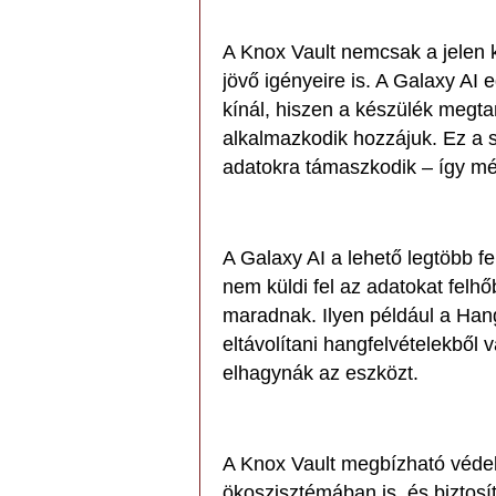
A Knox Vault nemcsak a jelen k
jövő igényeire is. A Galaxy AI
kínál, hiszen a készülék megta
alkalmazkodik hozzájuk. Ez a
adatokra támaszkodik – így mé
A Galaxy AI a lehető legtöbb f
nem küldi fel az adatokat felhő
maradnak. Ilyen például a Han
eltávolítani hangfelvételekből 
elhagynák az eszközt.
A Knox Vault megbízható védel
ökoszisztémában is, és biztosít