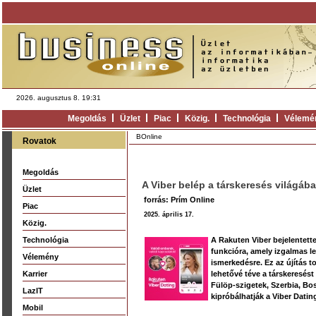
2026. augusztus 8. 19:31
Megoldás
Üzlet
Piac
Közig.
Technológia
Vélemé
BOnline
Rovatok
Megoldás
A Viber belép a társkeresés világába 
Üzlet
forrás: Prím Online
Piac
2025. április 17.
Közig.
Technológia
A Rakuten Viber bejelentette
funkcióra, amely izgalmas le
Vélemény
ismerkedésre. Ez az újítás 
Karrier
lehetővé téve a társkeresést
Fülöp-szigetek, Szerbia, Bos
LazIT
kipróbálhatják a Viber Dating
Mobil