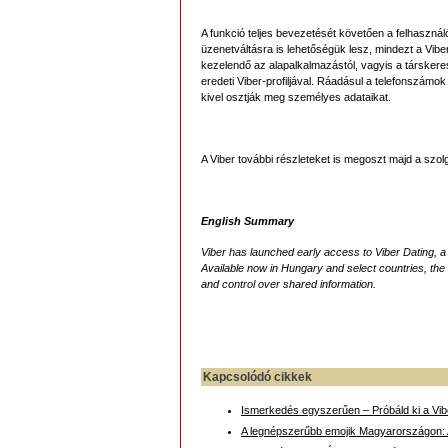
A funkció teljes bevezetését követően a felhaszná
üzenetváltásra is lehetőségük lesz, mindezt a Vibe
kezelendő az alapalkalmazástól, vagyis a társker
eredeti Viber-profiljával. Ráadásul a telefonszámok
kivel osztják meg személyes adataikat.
A Viber további részleteket is megoszt majd a szolg
English Summary
Viber has launched early access to Viber Dating, a
Available now in Hungary and select countries, the 
and control over shared information.
Kapcsolódó cikkek
Ismerkedés egyszerűen – Próbáld ki a Vibe
A legnépszerűbb emojik Magyarországon: A