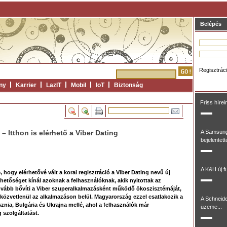
Belépés
Regisztrác
ny
Karrier
LazIT
Mobil
IoT
Biztonság
Friss hírei
– Itthon is elérhető a Viber Dating
A Samsung
bejelentett
A K&H új fu
, hogy elérhetővé vált a korai regisztráció a Viber Dating nevű új
hetőséget kínál azoknak a felhasználóknak, akik nyitottak az
tovább bővíti a Viber szuperalkalmazásként működő ökoszisztémáját,
 közvetlenül az alkalmazáson belül. Magyarország ezzel csatlakozik a
A Schneide
znia, Bulgária és Ukrajna mellé, ahol a felhasználók már
üzeme...
 szolgáltatást.