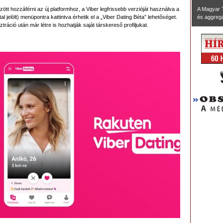
ött hozzáférni az új platformhoz, a Viber legfrissebb verzióját használva a
A Magyar 
l jelölt) menüpontra kattintva érhetik el a „Viber Dating Béta” lehetőséget.
és aggregál
ráció után már létre is hozhatják saját társkereső profiljukat.