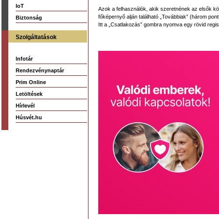
IoT
Azok a felhasználók, akik szeretnének az elsők köz
főképernyő alján található „Továbbiak” (három pontta
Biztonság
Itt a „Csatlakozás” gombra nyomva egy rövid regiszt
Szolgáltatások
Infotár
Rendezvénynaptár
Prim Online
Letöltések
Hírlevél
Húsvét.hu