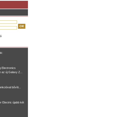
ió
nk:
 Electronics
e az új Galaxy Z...
nkcióval bővíti...
r Electric újabb két