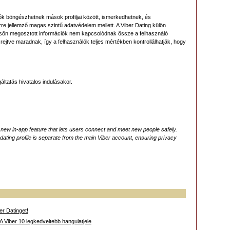
lók böngészhetnek mások profiljai között, ismerkedhetnek, és
rre jellemző magas szintű adatvédelem mellett. A Viber Dating külön
esőn megosztott információk nem kapcsolódnak össze a felhasználó
 rejtve maradnak, így a felhasználók teljes mértékben kontrollálhatják, hogy
áltatás hivatalos indulásakor.
 new in-app feature that lets users connect and meet new people safely.
dating profile is separate from the main Viber account, ensuring privacy
r Datinget!
 Viber 10 legkedveltebb hangulatjele