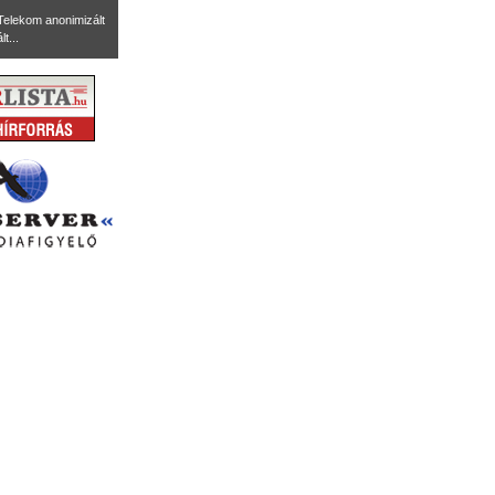
Telekom anonimizált
t...