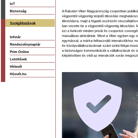
IoT
Biztonság
A Rakuten Viber Magyarország csoportban publikál
végponttól végpontig terjedő titkosítás meghatáro
titkosításra, majd a fogadó eszközén visszafejtés
Szolgáltatások
ban vezette be a végponttól-végpontig titkosítást
ezt a funkciót minden privát és csoportos csevegé
manuálisan aktiválniuk. Mivel a Viber egyben egy 
Infotár
egymással, a márka-felhasználó interakciókhoz magas
Rendezvénynaptár
és középvállalkozásoknak szánt üzleti fiókjai mosta
a biztonságos kommunikációt a vállalkozások és ügy
Prim Online
kiépítésében és védi az interakciók során megoszt
Letöltések
Hírlevél
Húsvét.hu