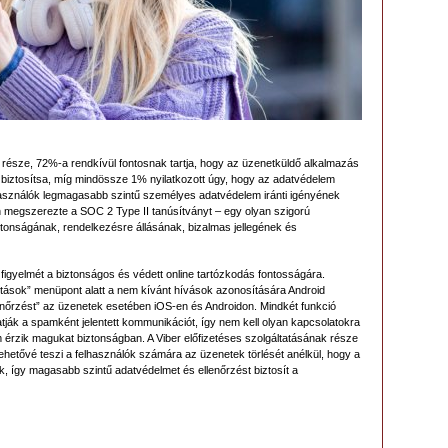
ős része, 72%-a rendkívül fontosnak tartja, hogy az üzenetküldő alkalmazás
biztosítsa, míg mindössze 1% nyilatkozott úgy, hogy az adatvédelem
használók legmagasabb szintű személyes adatvédelem iránti igényének
 megszerezte a SOC 2 Type II tanúsítványt – egy olyan szigorú
ztonságának, rendelkezésre állásának, bizalmas jellegének és
k figyelmét a biztonságos és védett online tartózkodás fontosságára.
ítások” menüpont alatt a nem kívánt hívások azonosítására Android
nőrzést” az üzenetek esetében iOS-en és Androidon. Mindkét funkció
ják a spamként jelentett kommunikációt, így nem kell olyan kapcsolatokra
m érzik magukat biztonságban. A Viber előfizetéses szolgáltatásának része
ehetővé teszi a felhasználók számára az üzenetek törlését anélkül, hogy a
, így magasabb szintű adatvédelmet és ellenőrzést biztosít a