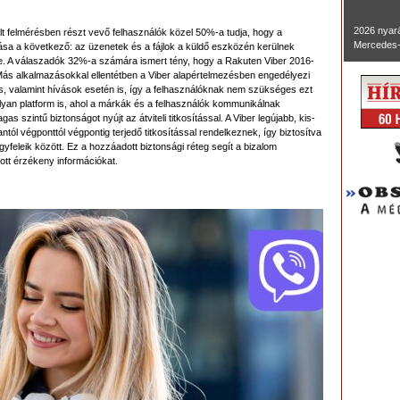
2026 nyará
t felmérésben részt vevő felhasználók közel 50%-a tudja, hogy a
Mercedes-
zása a következő: az üzenetek és a fájlok a küldő eszközén kerülnek
re. A válaszadók 32%-a számára ismert tény, hogy a Rakuten Viber 2016-
. Más alkalmazásokkal ellentétben a Viber alapértelmezésben engedélyezi
s, valamint hívások esetén is, így a felhasználóknak nem szükséges ezt
olyan platform is, ahol a márkák és a felhasználók kommunikálnak
 szintű biztonságot nyújt az átviteli titkosítással. A Viber legújabb, kis-
ntól végponttól végpontig terjedő titkosítással rendelkeznek, így biztosítva
feleik között. Ez a hozzáadott biztonsági réteg segít a bizalom
ott érzékeny információkat.