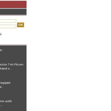
ió
nk:
usztus 7-én Pécsen
kapuit a...
legújabb
i...
omos autók
...