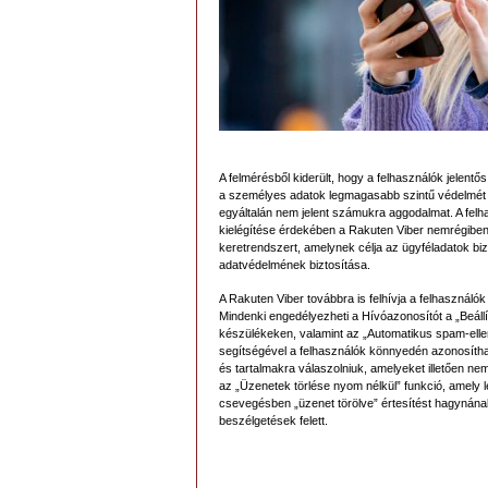
A felmérésből kiderült, hogy a felhasználók jelent
a személyes adatok legmagasabb szintű védelmét 
egyáltalán nem jelent számukra aggodalmat. A fel
kielégítése érdekében a Rakuten Viber nemrégiben
keretrendszert, amelynek célja az ügyféladatok bi
adatvédelmének biztosítása.
A Rakuten Viber továbbra is felhívja a felhasználó
Mindenki engedélyezheti a Hívóazonosítót a „Beáll
készülékeken, valamint az „Automatikus spam-elle
segítségével a felhasználók könnyedén azonosíthat
és tartalmakra válaszolniuk, amelyeket illetően ne
az „Üzenetek törlése nyom nélkül” funkció, amely l
csevegésben „üzenet törölve” értesítést hagynának
beszélgetések felett.