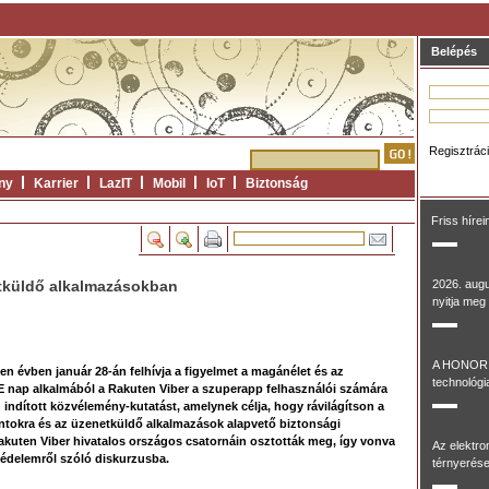
Belépés
Regisztrác
ny
Karrier
LazIT
Mobil
IoT
Biztonság
Friss hírei
tküldő alkalmazásokban
2026. aug
nyitja meg 
A HONOR 
 évben január 28-án felhívja a figyelmet a magánélet és az
technológia
E nap alkalmából a Rakuten Viber a szuperapp felhasználói számára
indított közvélemény-kutatást, amelynek célja, hogy rávilágítson a
tokra és az üzenetküldő alkalmazások alapvető biztonsági
Rakuten Viber hivatalos országos csatornáin osztották meg, így vonva
Az elektr
védelemről szóló diskurzusba.
térnyerése