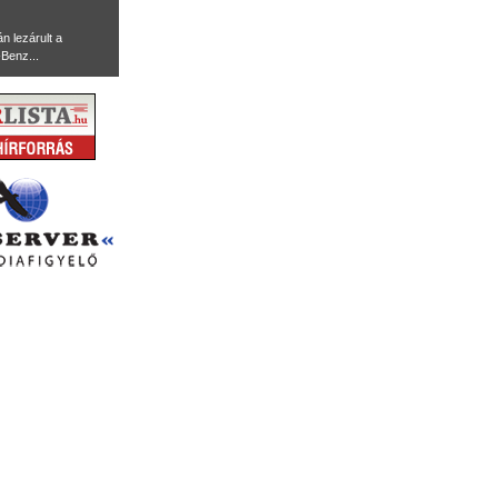
n lezárult a
Benz...