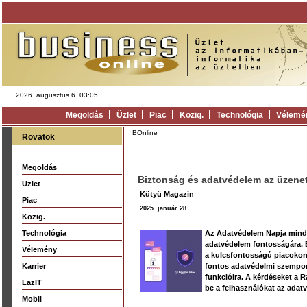
2026. augusztus 6. 03:05
Megoldás
Üzlet
Piac
Közig.
Technológia
Vélemé
BOnline
Rovatok
Megoldás
Biztonság és adatvédelem az üzene
Üzlet
Kütyü Magazin
Piac
2025. január 28.
Közig.
Technológia
Az Adatvédelem Napja minden
adatvédelem fontosságára. 
Vélemény
a kulcsfontosságú piacokon 
Karrier
fontos adatvédelmi szempon
funkcióira. A kérdéseket a 
LazIT
be a felhasználókat az adat
Mobil