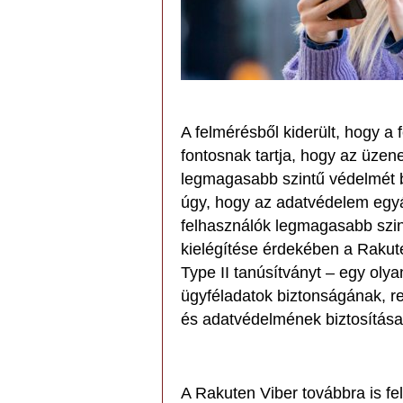
A felmérésből kiderült, hogy a 
fontosnak tartja, hogy az üze
legmagasabb szintű védelmét b
úgy, hogy az adatvédelem egyá
felhasználók legmagasabb szin
kielégítése érdekében a Raku
Type II tanúsítványt – egy olya
ügyféladatok biztonságának, r
és adatvédelmének biztosítása
A Rakuten Viber továbbra is fe