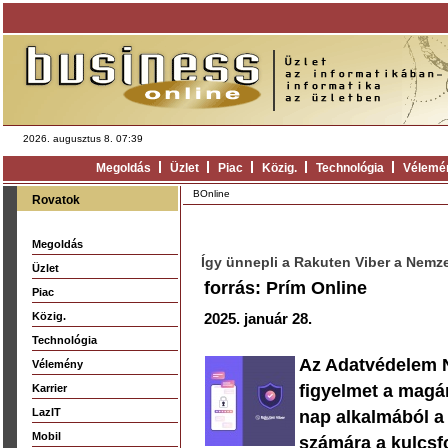
2026. augusztus 8. 07:39
Megoldás
Üzlet
Piac
Közig.
Technológia
Vélemé
BOnline
Rovatok
Megoldás
Így ünnepli a Rakuten Viber a Nemz
Üzlet
forrás: Prím Online
Piac
Közig.
2025. január 28.
Technológia
Az Adatvédelem N
Vélemény
figyelmet a magá
Karrier
LazIT
nap alkalmából a
Mobil
számára a kulcsf