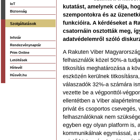
IoT
kutatást, amelynek célja, ho
Biztonság
szempontokra és az üzenetkü
funkcióira. A kérdéseket a R
Szolgáltatások
csatornáin osztották meg, íg
Infotár
adatvédelemről szóló diskur
Rendezvénynaptár
A Rakuten Viber Magyarország 
Prim Online
felhasználók közel 50%-a tudja
Letöltések
titkosítás meghatározása a köv
Hírlevél
Húsvét.hu
eszközén kerülnek titkosításra
válaszadók 32%-a számára ism
vezette be a végponttól-végpon
ellentétben a Viber alapértelm
privát és csoportos csevegés, 
felhasználóknak nem szükséges
egyben egy olyan platform is, 
kommunikálnak egymással, a m