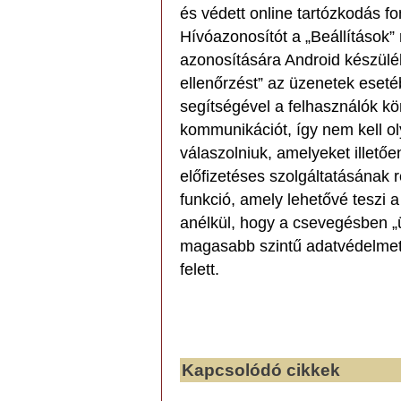
és védett online tartózkodás f
Hívóazonosítót a „Beállítások”
azonosítására Android készülé
ellenőrzést” az üzenetek eset
segítségével a felhasználók kö
kommunikációt, így nem kell ol
válaszolniuk, amelyeket illető
előfizetéses szolgáltatásának 
funkció, amely lehetővé teszi 
anélkül, hogy a csevegésben „ü
magasabb szintű adatvédelmet 
felett.
Kapcsolódó cikkek