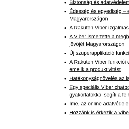
Biztonság és adatvédele
Édesség és egyediség – er
Magyarországon
A Rakuten Viber izgalmas
A Viber ismertette a meg
jövőjét Magyarországon
Új szuperapplikáció funkc
A Rakuten Viber funkciói 
emelik a produktivitást
Hatékonyságnövelés az is
Egy speciális Viber chatb
gyakorlatokkal segíti a fe
Íme, az online adatvéde
Hozzánk is érkezik a Viber