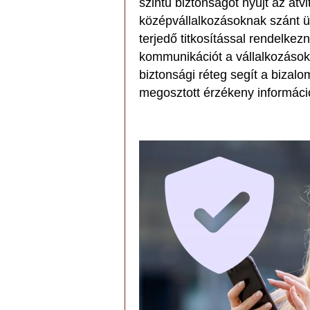
szintű biztonságot nyújt az átvit
középvállalkozásoknak szánt üz
terjedő titkosítással rendelkez
kommunikációt a vállalkozások 
biztonsági réteg segít a bizalo
megosztott érzékeny informáci