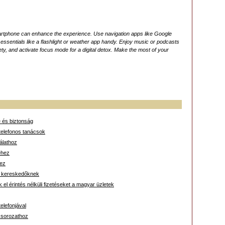
martphone can enhance the experience. Use navigation apps like Google
ssentials like a flashlight or weather app handy. Enjoy music or podcasts
fety, and activate focus mode for a digital detox. Make the most of your
e és biztonság
telefonos tanácsok
álathoz
séhez
hez
ar kereskedőknek
el érintés nélküli fizetéseket a magyar üzletek
elefonjával
 sorozathoz