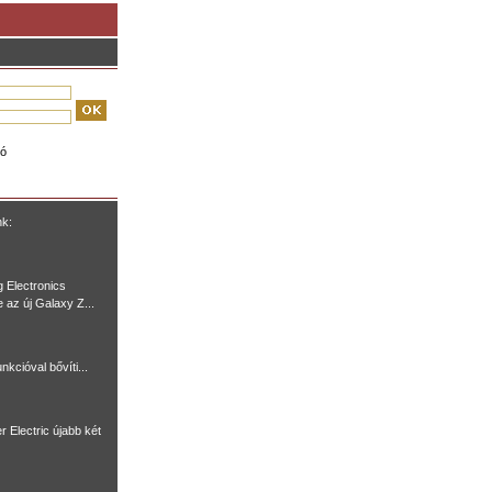
ió
nk:
 Electronics
e az új Galaxy Z...
nkcióval bővíti...
r Electric újabb két