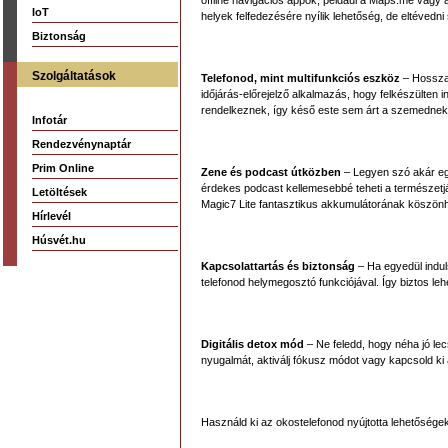
offline navigációs appok, például a Maps.me vagy
IoT
helyek felfedezésére nyílik lehetőség, de eltévedni
Biztonság
Szolgáltatások
Telefonod, mint multifunkciós eszköz
– Hosszab
időjárás-előrejelző alkalmazás, hogy felkészülten
rendelkeznek, így késő este sem árt a szemednek, 
Infotár
Rendezvénynaptár
Prim Online
Zene és podcast útközben
– Legyen szó akár egy 
érdekes podcast kellemesebbé teheti a természetjár
Letöltések
Magic7 Lite fantasztikus akkumulátorának köszön
Hírlevél
Húsvét.hu
Kapcsolattartás és biztonság
– Ha egyedül indul
telefonod helymegosztó funkciójával. Így biztos leh
Digitális detox mód
– Ne feledd, hogy néha jó lec
nyugalmát, aktiválj fókusz módot vagy kapcsold ki 
Használd ki az okostelefonod nyújtotta lehetőség