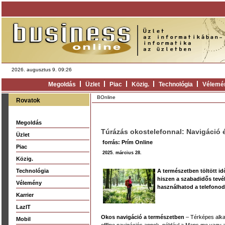
2026. augusztus 9. 09:26
Megoldás
Üzlet
Piac
Közig.
Technológia
Vélemé
BOnline
Rovatok
Megoldás
Túrázás okostelefonnal: Navigáció 
Üzlet
forrás: Prím Online
Piac
2025. március 28.
Közig.
Technológia
A természetben töltött id
hiszen a szabadidős tevé
Vélemény
használhatod a telefonod
Karrier
LazIT
Okos navigáció a természetben
– Térképes alka
Mobil