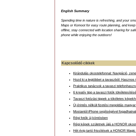
English Summary
Spending time in nature is refreshing, and your s
Maps or Komoot for easy route planning, and keep e
offline, stay connected with location sharing for sa
phone while enjoying the outdoors!
Kapcsolódó cikkek
Kirándulás okostelefonnal: Navigáció, zen
Hozd ki a legtöbbet a tavaszból: Hasznos 
Praktikus tanácsok a tavaszi telefonhaszn
6 kreatív tipp a tavaszi fotók tökéletesíté
Tavaszi fotózási tippek a tökéletes képek
Új érintés nélküli fizetési megoldás magy
Mostantól iPhone segítségével fogadhatnak 
Régi fotók új köntösben
Régi képek születnek újjá a HONOR okost
Hét évig tartó frissítések a HONOR Magic