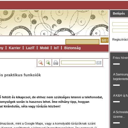
Belépés
Regisztrác
ny
Karrier
LazIT
Mobil
IoT
Biztonság
Friss hírei
és praktikus funkciók
A Samsung
bejelentett
A K&H új fu
ő feltölt és kikapcsol, de ehhez nem szükséges letenni a telefonodat,
kenységek során is hasznos lehet. Íme néhány tipp, hogyan
at kirándulás, séta vagy túrázás közben!
A Schneide
üzeme...
lmazások, mint a Google Maps, vagy a komolyabb túrázóknak szánt