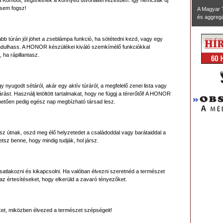
 a Komoot, segíthetnek a könnyed útvonaltervezésben. Így nemcsak új
 sem fogsz!
A Magyar 
és aggregál
b túrán jól jöhet a zseblámpa funkció, ha sötétedni kezd, vagy egy
 indulhass. A HONOR készülékei kiváló szemkímélő funkciókkal
ha rápillantasz.
nyugodt sétáról, akár egy aktív túráról, a megfelelő zenei lista vagy
ást. Használj letöltött tartalmakat, hogy ne függj a térerőtől! A HONOR
hetően pedig egész nap megbízható társad lesz.
sz útnak, oszd meg élő helyzetedet a családoddal vagy barátaiddal a
etsz benne, hogy mindig tudják, hol jársz.
satlakozni és kikapcsolni. Ha valóban élvezni szeretnéd a természet
az értesítéseket, hogy elkerüld a zavaró tényezőket.
eket, miközben élvezed a természet szépségeit!