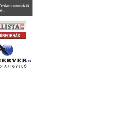
Telekom anonimizált
t...