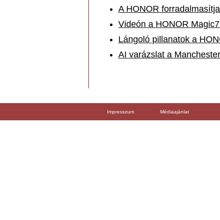
A HONOR forradalmasítja 
Videón a HONOR Magic7 L
Lángoló pillanatok a HO
AI varázslat a Manchester
Impresszum
Médiaajánlat