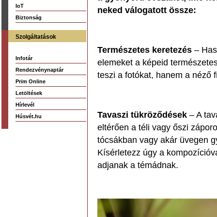
IoT
neked válogatott össze:
Biztonság
Szolgáltatások
Természetes keretezés
– Hasz
Infotár
elemeket a képeid természete
Rendezvénynaptár
teszi a fotókat, hanem a néző fi
Prim Online
Letöltések
Hírlevél
Tavaszi tükröződések
– A tav
Húsvét.hu
eltérően a téli vagy őszi zápor
tócsákban vagy akár üvegen gy
Kísérletezz úgy a kompozícióva
adjanak a témádnak.