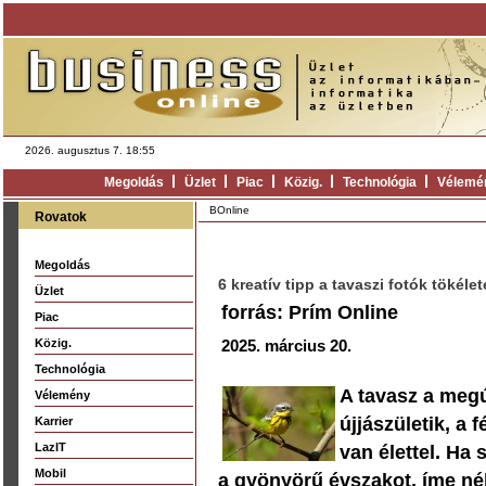
2026. augusztus 7. 18:55
Megoldás
Üzlet
Piac
Közig.
Technológia
Vélemé
BOnline
Rovatok
Megoldás
6 kreatív tipp a tavaszi fotók tökéle
Üzlet
forrás: Prím Online
Piac
Közig.
2025. március 20.
Technológia
A tavasz a megú
Vélemény
újjászületik, a
Karrier
LazIT
van élettel. Ha
Mobil
a gyönyörű évszakot, íme né