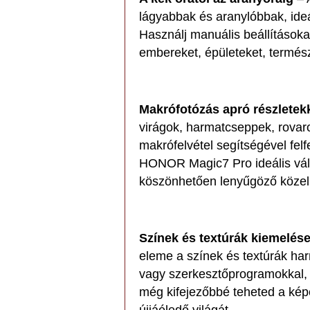
lágyabbak és aranylóbbak, ideá
Használj manuális beállításokat
embereket, épületeket, termész
Makrófotózás apró részletek
virágok, harmatcseppek, rovaro
makrófelvétel segítségével felf
HONOR Magic7 Pro ideális vál
köszönhetően lenyűgöző közeli
Színek és textúrák kiemelés
eleme a színek és textúrák har
vagy szerkesztőprogramokkal, h
még kifejezőbbé teheted a kép