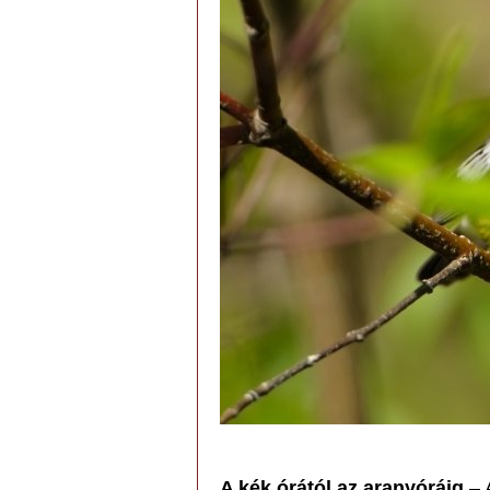
A kék órától az aranyóráig
– 