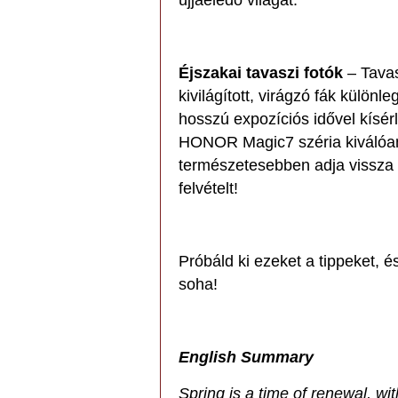
újjáéledő világát.
Éjszakai tavaszi fotók
– Tavas
kivilágított, virágzó fák külön
hosszú expozíciós idővel kísér
HONOR Magic7 széria kiválóan t
természetesebben adja vissza a
felvételt!
Próbáld ki ezeket a tippeket, 
soha!
English Summary
Spring is a time of renewal, wit