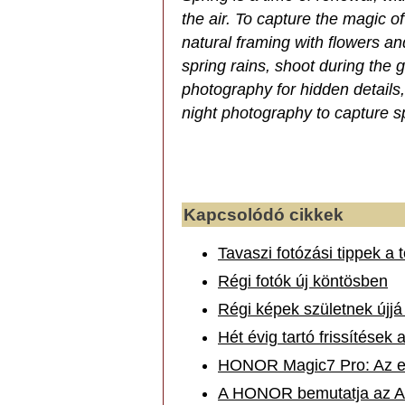
the air. To capture the magic o
natural framing with flowers an
spring rains, shoot during the 
photography for hidden details
night photography to capture s
Kapcsolódó cikkek
Tavaszi fotózási tippek a
Régi fotók új köntösben
Régi képek születnek újj
Hét évig tartó frissítés
HONOR Magic7 Pro: Az els
A HONOR bemutatja az A