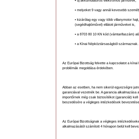
• új akkumulátoros elektromos járművek,
• melyeket 9 vagy annál kevesebb személy
• kizárólag egy vagy több villanymotor haj
(segédhajtóművel) ellátott járműveket is,
• a 8703 80 10 KN kód (vámtarifaszám) alá
• a Kínai Népköztársaságból származnak.
Az Európai Bizottság felvette a kapcsolatot a kínai
problémák megoldása érdekében.
Abban az esetben, ha nem sikerül egyezségre jutniuk
garanciával vezetnék be. A garancia alkalmazása 
importőrnek még csak biztosítékot (garanciát) kell
beszedésére a végleges intézkedések bevezetések
Az Európai Bizottságnak a végleges intézkedéseket 
alkalmazásától számított 4 hónapon belül kell beve