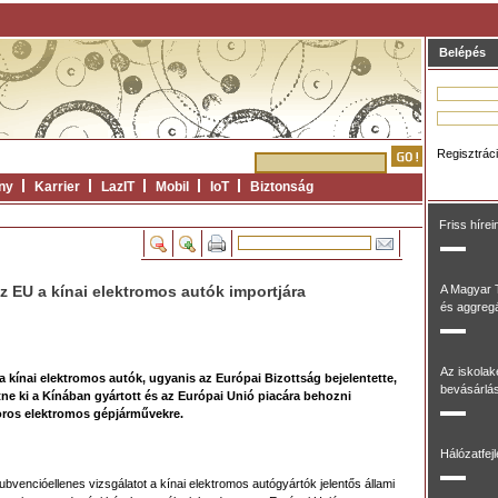
Belépés
Regisztrác
ny
Karrier
LazIT
Mobil
IoT
Biztonság
Friss hírei
 EU a kínai elektromos autók importjára
A Magyar 
és aggregál
Az iskolak
 kínai elektromos autók, ugyanis az Európai Bizottság bejelentette,
bevásárlás
e ki a Kínában gyártott és az Európai Unió piacára behozni
ros elektromos gépjárművekre.
Hálózatfej
ubvencióellenes vizsgálatot a kínai elektromos autógyártók jelentős állami