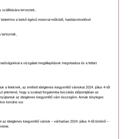
 szállítására terveztek,
t, beleértve a belső égésű motorral működő, hatótávnövelővel
 tartoznak,
 hatóságokkal a vizsgálati megállapítások megvitatása és a feltárt
 a feleknek, az említett ideiglenes kiegyenlítő vámokat 2024. július 4-től
azt jelentené, hogy a szabad forgalomba bocsátás időpontjában az
 nyújtaniuk az ideiglenes kiegyenlítő vám összegére. Annak tényleges
or kerülne sor.
az ideiglenes kiegyenlítő vámok – várhatóan 2024. július 4-től történő –
zetnie.