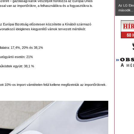
szerint – gazdasági károk veszélyeit hordozza az Európai Uniós
Az LG Ele
sal van az importőrökre, a felhasználókra és a fogyasztókra is.
második...
az Európai Bizottság előzetesen közzétette a Kínából származó
onatkozó ideiglenes kiegyenlítő vámok tervezett mértékét:
llalatra: 17,4%, 20% és 38,1%
autógyártó esetén: 21%
működtek együtt: 38,1 %
zott 10%-os import vámtételen felül kellene megfizetniük az importőröknek.