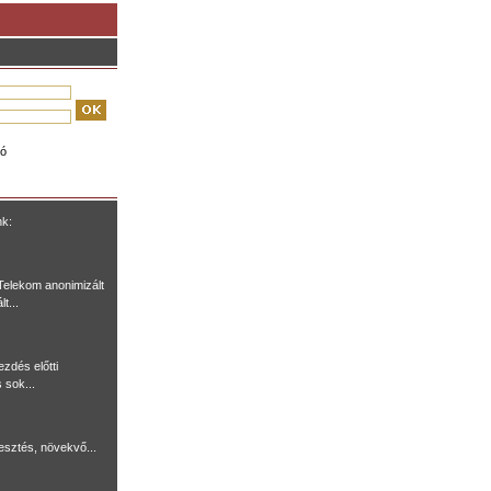
ió
nk:
Telekom anonimizált
t...
ezdés előtti
 sok...
lesztés, növekvő...