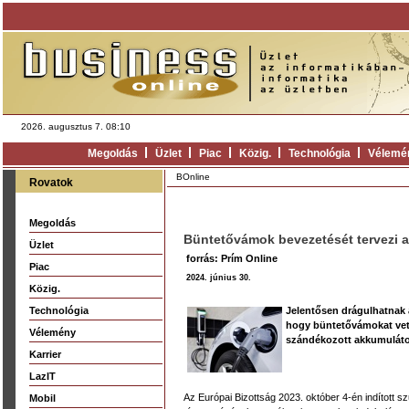
2026. augusztus 7. 08:10
Megoldás
Üzlet
Piac
Közig.
Technológia
Vélemé
BOnline
Rovatok
Megoldás
Büntetővámok bevezetését tervezi az
Üzlet
forrás: Prím Online
Piac
2024. június 30.
Közig.
Technológia
Jelentősen drágulhatnak a
hogy büntetővámokat vetn
Vélemény
szándékozott akkumuláto
Karrier
LazIT
Az Európai Bizottság 2023. október 4-én indított sz
Mobil