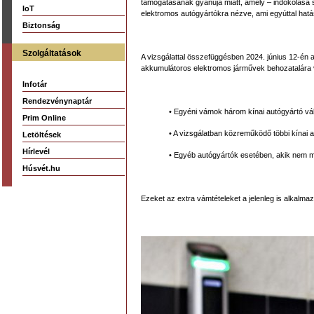
támogatásának gyanúja miatt, amely – indokolása 
IoT
elektromos autógyártókra nézve, ami egyúttal hatás
Biztonság
Szolgáltatások
A vizsgálattal összefüggésben 2024. június 12-én 
akkumulátoros elektromos járművek behozatalára v
Infotár
Rendezvénynaptár
• Egyéni vámok három kínai autógyártó vá
Prim Online
• A vizsgálatban közreműködő többi kínai 
Letöltések
Hírlevél
• Egyéb autógyártók esetében, akik nem 
Húsvét.hu
Ezeket az extra vámtételeket a jelenleg is alkalma