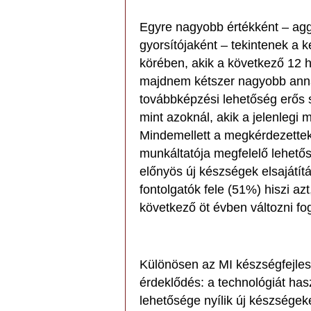
Egyre nagyobb értékként – aggá
gyorsítójaként – tekintenek a 
körében, akik a következő 12 
majdnem kétszer nagyobb anna
továbbképzési lehetőség erős 
mint azoknál, akik a jelenlegi
Mindemellett a megkérdezettek
munkáltatója megfelelő lehetős
előnyös új készségek elsajátí
fontolgatók fele (51%) hiszi 
következő öt évben változni fo
Különösen az MI készségfejlesz
érdeklődés: a technológiát has
lehetősége nyílik új készségek