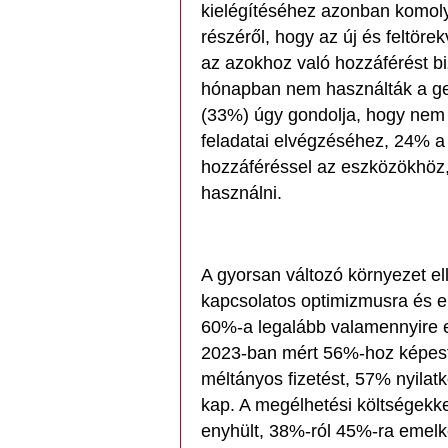
kielégítéséhez azonban komoly
részéről, hogy az új és feltöre
az azokhoz való hozzáférést biz
hónapban nem használták a ge
(33%) úgy gondolja, hogy nem f
feladatai elvégzéséhez, 24% 
hozzáféréssel az eszközökhöz,
használni.
A gyorsan változó környezet e
kapcsolatos optimizmusra és el
60%-a legalább valamennyire 
2023-ban mért 56%-hoz képest),
méltányos fizetést, 57% nyilat
kap. A megélhetési költségekk
enyhült, 38%-ról 45%-ra emelk