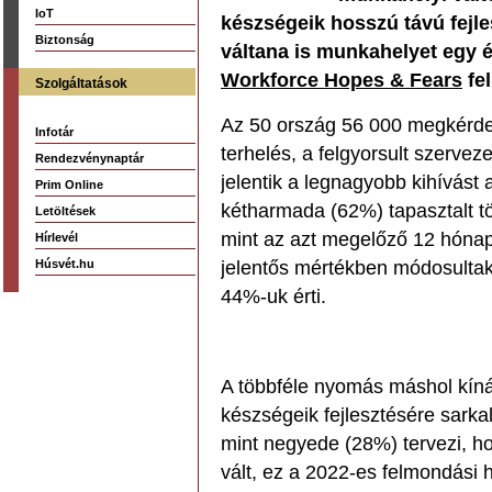
IoT
készségeik hosszú távú fejle
Biztonság
váltana is munkahelyet egy é
Workforce Hopes & Fears
fe
Szolgáltatások
Az 50 ország 56 000 megkérdez
Infotár
terhelés, a felgyorsult szervez
Rendezvénynaptár
jelentik a legnagyobb kihívás
Prim Online
kétharmada (62%) tapasztalt t
Letöltések
mint az azt megelőző 12 hónapb
Hírlevél
Húsvét.hu
jelentős mértékben módosultak
44%-uk érti.
A többféle nyomás máshol kíná
készségeik fejlesztésére sarka
mint negyede (28%) tervezi, 
vált, ez a 2022-es felmondási