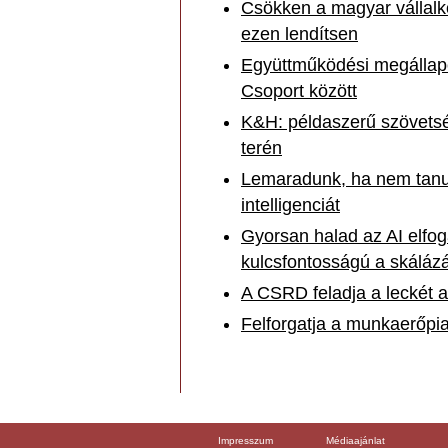
Csökken a magyar vállalk
ezen lendítsen
Együttműködési megálla
Csoport között
K&H: példaszerű szövetség
terén
Lemaradunk, ha nem tanu
intelligenciát
Gyorsan halad az AI elfog
kulcsfontosságú a skáláz
A CSRD feladja a leckét a
Felforgatja a munkaerőpia
Impresszum
Médiaajánlat