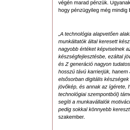
végén marad pénzük. Ugyanakko
hogy pénzügyileg még mindig b
„A technológia alapvetően alak
munkáltatók által keresett kés
nagyobb értéket képviselnek a
készségfejlesztésbe, ezáltal jö
és Z generáció nagyon tudatos
hosszú távú karrierjük, hanem 
elsősorban digitális készsége
jövőkép, és annak az ígérete,
technológiai szempontból) tám
segíti a munkavállalók motiváci
pedig sokkal könnyebb keresztü
szakember.