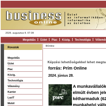
2026. augusztus 9. 07:39
Megoldás
Üzlet
Piac
Közig.
Technológia
Vélemé
BOnline
Rovatok
Megoldás
Képzési lehetőségekkel lehet megtar
Üzlet
forrás: Prím Online
Piac
Közig.
2024. június 28.
Technológia
A munkavállalók
Vélemény
elmúlt évben je
Karrier
LazIT
kétharmaduk (62
Mobil
munkahelyi vált