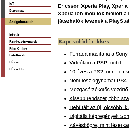
IoT
Ericsson Xperia Play, Xperia 
Biztonság
Xperia Ion mobilok mellett a
játszhatók lesznek a PlaySta
Szolgáltatások
Infotár
Kapcsolódó cikkek
Rendezvénynaptár
Prim Online
Forradalmasítana a Sony 
Letöltések
Videókon a PSP mobil
Hírlevél
Húsvét.hu
10 éves a PS2, ünnepi cs
Nem lesz egyhamar PS4
Mozgásérzékelős vezérlő
Kisebb rendszer, több s
Debütált az új, olcsóbb, 
Digitális képregények So
Kávésbögre, mint lézerka