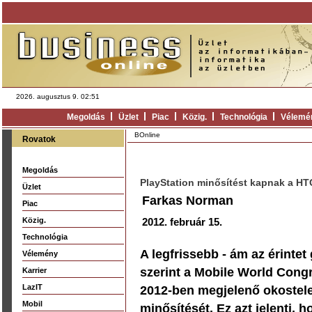
2026. augusztus 9. 02:51
Megoldás
Üzlet
Piac
Közig.
Technológia
Vélemé
BOnline
Rovatok
Megoldás
PlayStation minősítést kapnak a HTC
Üzlet
Farkas Norman
Piac
Közig.
2012. február 15.
Technológia
A legfrissebb - ám az érintet
Vélemény
szerint a Mobile World Congr
Karrier
LazIT
2012-ben megjelenő okostele
Mobil
minősítését. Ez azt jelenti, 