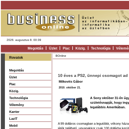
2026. augusztus 8. 00:39
Megoldás
Üzlet
Piac
Közig.
Technológia
Vélemé
BOnline
Rovatok
Megoldás
10 éves a PS2, ünnepi csomagot ad 
Üzlet
Milkovits Gábor
Piac
2010. október 21.
Közig.
Technológia
A Sony október 31-én úgy
születésnapját, hogy ing
Vélemény
legalábbis Amerikában.
Karrier
LazIT
A 99 dolláros csomagban a legutóbbi, vékony házas
Mobil
játék található, ugyanakkor csak 100 dollárba kerü