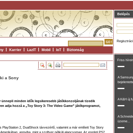
Belépés
Regisztrác
ny
Karrier
LazIT
Mobil
IoT
Biztonság
Friss hírei
ki a Sony
A Samsung
bejelentett
A K&H új fu
 ünnepli minden idők legsikeresebb játékkonzoljának tizedik
yen adja hozzá a „Toy Story 3: The Video Game” játékprogramot,
A Schneide
üzeme...
 PlayStation 2, DualShock távvezérlő, valamint a már említett Toy Story
l Amerikában, annyiba, mint a szoftver nélküli alapcsomag. Az eredeti PS2