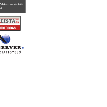
Telekom anonimizált
t...