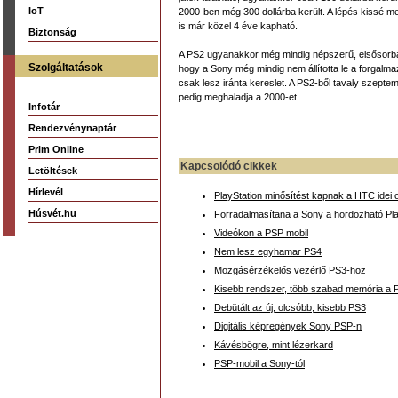
IoT
2000-ben még 300 dollárba került. A lépés kissé me
is már közel 4 éve kapható.
Biztonság
A PS2 ugyanakkor még mindig népszerű, elsősorban 
Szolgáltatások
hogy a Sony még mindig nem állította le a forgalmaz
csak lesz iránta kereslet. A PS2-ből tavaly szeptem
pedig meghaladja a 2000-et.
Infotár
Rendezvénynaptár
Prim Online
Kapcsolódó cikkek
Letöltések
Hírlevél
PlayStation minősítést kapnak a HTC idei o
Húsvét.hu
Forradalmasítana a Sony a hordozható Pla
Videókon a PSP mobil
Nem lesz egyhamar PS4
Mozgásérzékelős vezérlő PS3-hoz
Kisebb rendszer, több szabad memória a 
Debütált az új, olcsóbb, kisebb PS3
Digitális képregények Sony PSP-n
Kávésbögre, mint lézerkard
PSP-mobil a Sony-tól