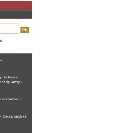
ió
nk:
 Electronics
e az új Galaxy Z...
nkcióval bővíti...
r Electric újabb két