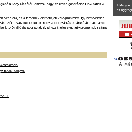
glepő a Sony részéről, tekintve, hogy az utolsó generációs PlayStation 3
A Magyar 
és aggregál
olcsó ára, és a temérdek elérhető játékprogram miatt, így nem véletlen,
ást. Sőt, tavaly bejelentették, hogy addig gyártják és árusítják majd, amíg
berig 140 millió darabot adtak el, a hozzá fejlesztett játékprogramok száma
kostelefonjai
yStation utódjával
PS3-on