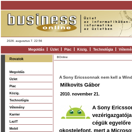
2026. augusztus 7. 22:56
Megoldás
Üzlet
Piac
Közig.
Technológia
Vélemé
BOnline
Rovatok
Megoldás
A Sony Ericssonnak nem kell a Wi
Üzlet
Milkovits Gábor
Piac
Közig.
2010. november 21.
Technológia
A Sony Ericsson
Vélemény
vezérigazgatója
Karrier
LazIT
cégük egyelőre
Mobil
okostelefont, mert a Microsof