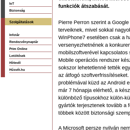
IoT
funkciók átszabását.
Biztonság
Pierre Perron szerint a Google
Szolgáltatások
terveiknek, mivel sokkal nagy
Infotár
WinPhone7 esetében csak a har
Rendezvénynaptár
versenyezhetnének a konkurenci
Prim Online
mobilszoftverével kapcsolatos
Letöltések
Mobile operációs rendszer kész
Hírlevél
sokszor lehetetlenné tették eg
Húsvét.hu
az átfogó szoftverfrissítéseke
problémával küzd az Android e
már 7 hónapja elérhető, a kész
különböző típusokhoz külön-külö
gyártók terjesztenek tovább a 
többek között biztonsági szemp
A Microsoft persze nyilván ne