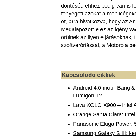
döntését, ehhez pedig van is f
fenyegeti azokat a mobilcégek
et, arra hivatkozva, hogy az A
Megalapozott-e ez az igény va
örülnek az ilyen eljárásoknak,
szoftveróriással, a Motorola ped
Kapcsolódó cikkek
Android 4.0 mobil Bang &
Lumigon T2
Lava XOLO X900 – Intel A
Orange Santa Clara: Intel
Panasonic Eluga Power: 
Samsung Galaxy S III: ke