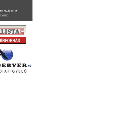
n lezárult a
Benz...