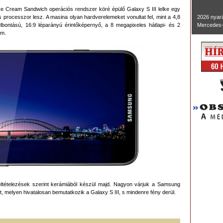
 Ice Cream Sandwich operációs rendszer köré épülő Galaxy S III lelke egy
cesszor lesz. A masina olyan hardverelemeket vonultat fel, mint a 4,8
2026 nyará
lbontású, 16:9 léparányú érintőképernyő, a 8 megapixeles hátlapi- és 2
Mercedes-
em.
ltételezések szerint kerámiából készül majd. Nagyon várjuk a Samsung
melyen hivatalosan bemutatkozik a Galaxy S III, s mindenre fény derül.