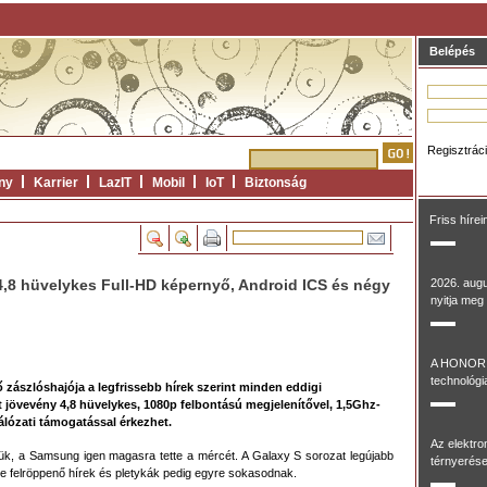
Belépés
Regisztrác
ny
Karrier
LazIT
Mobil
IoT
Biztonság
Friss hírei
4,8 hüvelykes Full-HD képernyő, Android ICS és négy
2026. aug
nyitja meg 
A HONOR 
technológia
 zászlóshajója a legfrissebb hírek szerint minden eddigi
 jövevény 4,8 hüvelykes, 1080p felbontású megjelenítővel, 1,5Ghz-
lózati támogatással érkezhet.
Az elektr
tjük, a Samsung igen magasra tette a mércét. A Galaxy S sorozat legújabb
térnyerése
lötte felröppenő hírek és pletykák pedig egyre sokasodnak.