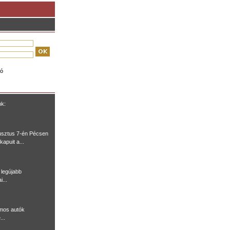
ió
nk:
usztus 7-én Pécsen
kapuit a...
legújabb
i...
omos autók
...