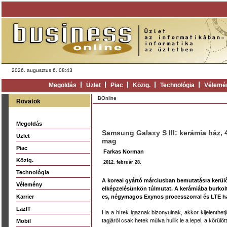
2026. augusztus 6. 08:43
Megoldás
Üzlet
Piac
Közig.
Technológia
Vélemé
BOnline
Rovatok
Megoldás
Samsung Galaxy S III: kerámia ház, 
Üzlet
mag
Piac
Farkas Norman
Közig.
2012. február 28.
Technológia
A koreai gyártó márciusban bemutatásra kerülő
Vélemény
elképzelésünkön túlmutat. A kerámiába burkolt
Karrier
es, négymagos Exynos processzorral és LTE há
LazIT
Ha a hírek igaznak bizonyulnak, akkor kijelenthe
tagjáról csak hetek múlva hullik le a lepel, a körü
Mobil