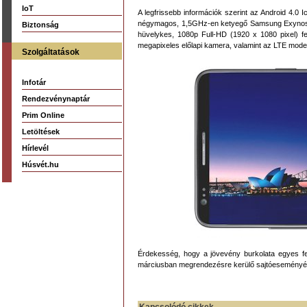
IoT
A legfrissebb információk szerint az Android 4.0
négymagos, 1,5GHz-en ketyegő Samsung Exynos pro
Biztonság
hüvelykes, 1080p Full-HD (1920 x 1080 pixel) fe
megapixeles előlapi kamera, valamint az LTE mod
Szolgáltatások
Infotár
Rendezvénynaptár
Prim Online
Letöltések
Hírlevél
Húsvét.hu
Érdekesség, hogy a jövevény burkolata egyes fe
márciusban megrendezésre kerülő sajtóeseményét, 