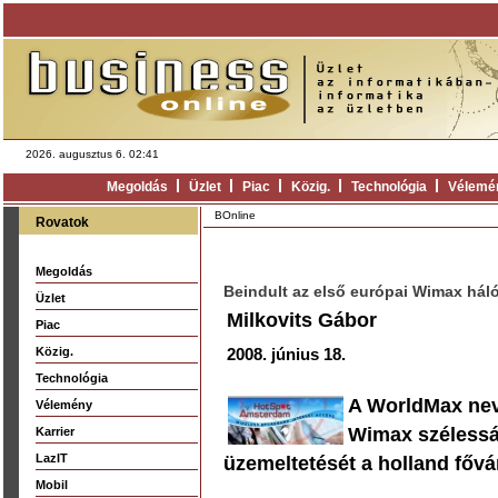
2026. augusztus 6. 02:41
Megoldás
Üzlet
Piac
Közig.
Technológia
Vélemé
BOnline
Rovatok
Megoldás
Beindult az első európai Wimax há
Üzlet
Milkovits Gábor
Piac
Közig.
2008. június 18.
Technológia
A WorldMax nev
Vélemény
Wimax szélessáv
Karrier
LazIT
üzemeltetését a holland főv
Mobil