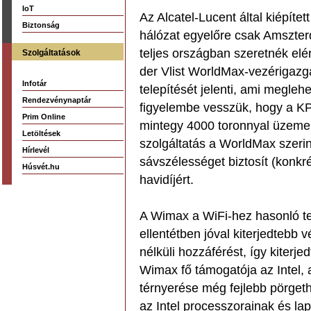
IoT
Az Alcatel-Lucent által kiépített
Biztonság
hálózat egyelőre csak Amszter
teljes országban szeretnék elé
Szolgáltatások
der Vlist WorldMax-vezérigazg
Infotár
telepítését jelenti, ami megle
Rendezvénynaptár
figyelembe vesszük, hogy a KPN
Prim Online
mintegy 4000 toronnyal üzemelt
Letöltések
szolgáltatás a WorldMax szeri
Hírlevél
sávszélességet biztosít (konkr
Húsvét.hu
havidíjért.
A Wimax a WiFi-hez hasonló te
ellentétben jóval kiterjedtebb 
nélküli hozzáférést, így kiterje
Wimax fő támogatója az Intel, 
térnyerése még fejlebb pörget
az Intel processzorainak és la