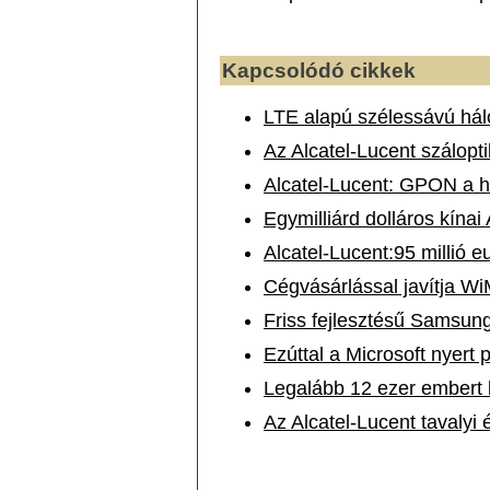
Kapcsolódó cikkek
LTE alapú szélessávú hál
Az Alcatel-Lucent szálopti
Alcatel-Lucent: GPON a ha
Egymilliárd dolláros kínai 
Alcatel-Lucent:95 millió 
Cégvásárlással javítja Wi
Friss fejlesztésű Samsu
Ezúttal a Microsoft nyert p
Legalább 12 ezer embert k
Az Alcatel-Lucent tavalyi