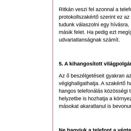
Ritkán veszi fel azonnal a tele
protokollszakértő szerint ez 
tudunk válaszolni egy hívásra, 
másik felet. Ha pedig ezt meg
udvariatlanságnak számít.
5. A kihangosított világpolgá
Az ő beszélgetéseit gyakran a
végighallgathatja. A szakértő h
hangos telefonálás közösségi
helyzetbe is hozhatja a körny
másokat akaratlanul is bevon
Ne hagyjuk a telefont a végt