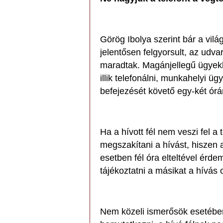
Görög Ibolya szerint bár a vil
jelentősen felgyorsult, az udva
maradtak. Magánjellegű ügyekb
illik telefonálni, munkahelyi
befejezését követő egy-két órá
Ha a hívott fél nem veszi fel a 
megszakítani a hívást, hiszen 
esetben fél óra elteltével érd
tájékoztatni a másikat a hívás 
Nem közeli ismerősök esetében 