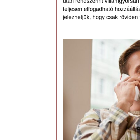
után rendszerint villámgyorsan 
teljesen elfogadható hozzáállá
jelezhetjük, hogy csak röviden