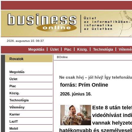
2026. augusztus 10. 06:37
Megoldás
Üzlet
Piac
Közig.
Technológia
Vélemé
BOnline
Rovatok
Megoldás
Ne csak hívj – jól hívj! Így telefon
Üzlet
forrás: Prím Online
Piac
Közig.
2026. június 16.
Technológia
Este 8 után tel
Vélemény
videóhívást ind
Karrier
LazIT
vannak helyzete
Mobil
hatékonyabb és személyeseb