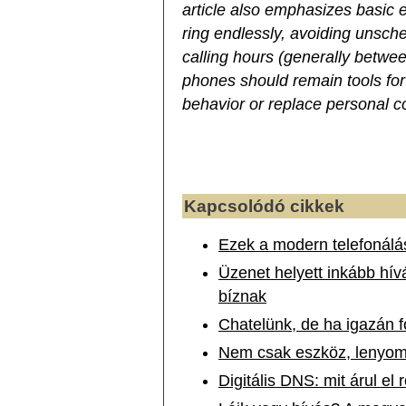
article also emphasizes basic e
ring endlessly, avoiding unsch
calling hours (generally between
phones should remain tools for
behavior or replace personal c
Kapcsolódó cikkek
Ezek a modern telefonálá
Üzenet helyett inkább hí
bíznak
Chatelünk, de ha igazán f
Nem csak eszköz, lenyomat
Digitális DNS: mit árul el