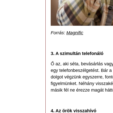
Forrás:
Magnific
3. A szimultán telefonáló
Ő az, aki séta, bevásárlás vag
egy telefonbeszélgetést. Bár a 
dolgot végzünk egyszerre, font
figyelmünket. Néhány visszaké
másik fél ne érezze magát hátt
4. Az örök visszahívó