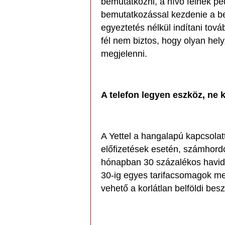
bemutatkozni, a hívó félnek pe
bemutatkozással kezdenie a be
egyeztetés nélkül indítani tová
fél nem biztos, hogy olyan hel
megjelenni.
A telefon legyen eszköz, ne 
A Yettel a hangalapú kapcsolat
előfizetések esetén, számhordo
hónapban 30 százalékos havidíj
30-ig egyes tarifacsomagok mel
vehető a korlátlan belföldi bes