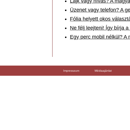
Lájk vagy hívás? A magy
Üzenet vagy telefon? A ge
Fólia helyett okos választ
Ne félj leejteni! Így bírj
Egy perc mobil nélkül? A
Impresszum
Médiaajánlat