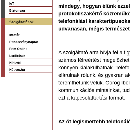
IoT
mindegy, hogyan élünk ezzel 
Biztonság
protokollszakértő közreműkö
telefonálási karaktertípusok
Szolgáltatások
udvariasan, mégis természete
Infotár
Rendezvénynaptár
Prim Online
A szolgáltató arra hívja fel a
Letöltések
számos félreértést megelőzhet
Hírlevél
könnyen kialakulhatnak. Telef
Húsvét.hu
elárulnak rólunk, és gyakran ak
teremthetünk velük. Görög Iboly
kommunikációs mintáinkat, tu
ezt a kapcsolattartási formát.
Az öt legismertebb telefonáló