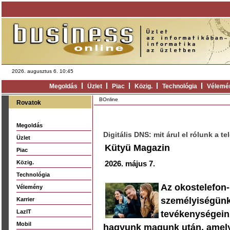
2026. augusztus 6. 10:45
Megoldás
Üzlet
Piac
Közig.
Technológia
Vélemé
BOnline
Rovatok
Megoldás
Digitális DNS: mit árul el rólunk a 
Üzlet
Kütyü Magazin
Piac
Közig.
2026. május 7.
Technológia
Az okostelefon-
Vélemény
személyiségünke
Karrier
LazIT
tevékenységeink
Mobil
hagyunk magunk után, amely s