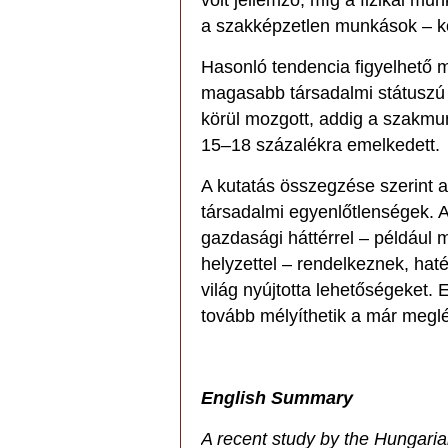
volt jellemző, míg a fizikai 
a szakképzetlen munkások – kö
Hasonló tendencia figyelhető m
magasabb társadalmi státuszú
körül mozgott, addig a szakm
15–18 százalékra emelkedett.
A kutatás összegzése szerint a 
társadalmi egyenlőtlenségek. 
gazdasági háttérrel – például
helyzettel – rendelkeznek, ha
világ nyújtotta lehetőségeket. 
tovább mélyíthetik a már megl
English Summary
A recent study by the Hungari