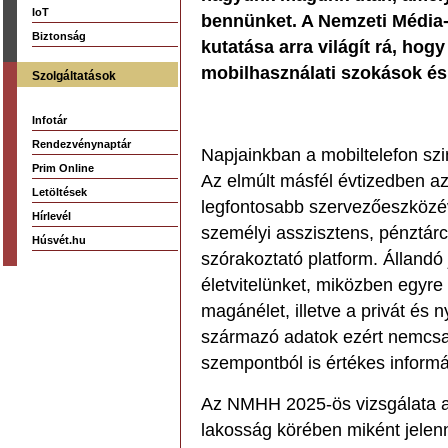
IoT
bennünket. A Nemzeti Média-
Biztonság
kutatása arra világít rá, hog
mobilhasználati szokások és 
Szolgáltatások
Infotár
Rendezvénynaptár
Napjainkban a mobiltelefon szin
Prim Online
Az elmúlt másfél évtizedben a
Letöltések
legfontosabb szervezőeszközév
Hírlevél
személyi asszisztens, pénztárc
Húsvét.hu
szórakoztató platform. Állandó 
életvitelünket, miközben egy
magánélet, illetve a privát és n
származó adatok ezért nemcsa
szempontból is értékes inform
Az NMHH 2025-ös vizsgálata az
lakosság körében miként jelen