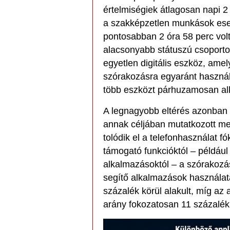
értelmiségiek átlagosan napi 2 
a szakképzetlen munkások eset
pontosabban 2 óra 58 perc vol
alacsonyabb státuszú csoporto
egyetlen digitális eszköz, ame
szórakozásra egyaránt haszná
több eszközt párhuzamosan al
A legnagyobb eltérés azonba
annak céljában mutatkozott me
tolódik el a telefonhasználat fó
támogató funkcióktól – példá
alkalmazásoktól – a szórakozás
segítő alkalmazások használa
százalék körül alakult, míg az
arány fokozatosan 11 százalék