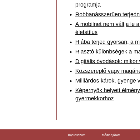
programja
Robbanásszerűen terjedne
A mobilnet nem váltja le 
életstílus
Hiába terjed gyorsan, a mo
Riasztó különbségek a ma
Digitális óvodások: mikor 
Közszereplő vagy magánem
Milliárdos károk, gyenge 
Képernyők helyett élménye
gyermekkorhoz
Impresszum
Médiaajánlat