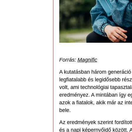
Forrás:
Magnific
A kutatásban három generáció –
legfiatalabb és legidősebb rés
volt, ami technológiai tapaszta
eredményez. A mintában így egy
azok a fiatalok, akik már az in
bele.
Az eredmények szerint fordítot
és a napi képernyőidő között.