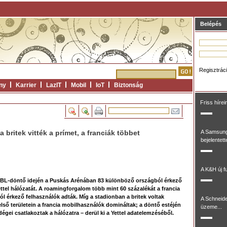
Belépés
Regisztrác
ny
Karrier
LazIT
Mobil
IoT
Biztonság
Friss hírei
britek vitték a prímet, a franciák többet
A Samsung
bejelentett
A K&H új fu
BL-döntő idején a Puskás Arénában 83 különböző országból érkező
ttel hálózatát. A roamingforgalom több mint 60 százalékát a francia
ól érkező felhasználók adták. Míg a stadionban a britek voltak
A Schneide
ső területein a francia mobilhasználók domináltak; a döntő estéjén
üzeme...
gei csatlakoztak a hálózatra – derül ki a Yettel adatelemzéséből.