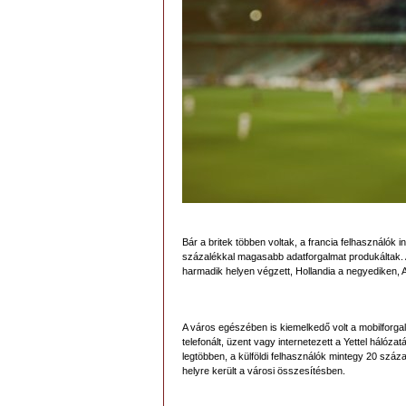
Bár a britek többen voltak, a francia felhasználók 
százalékkal magasabb adatforgalmat produkáltak.
harmadik helyen végzett, Hollandia a negyediken, A
A város egészében is kiemelkedő volt a mobilforg
telefonált, üzent vagy internetezett a Yettel hálóza
legtöbben, a külföldi felhasználók mintegy 20 száz
helyre került a városi összesítésben.