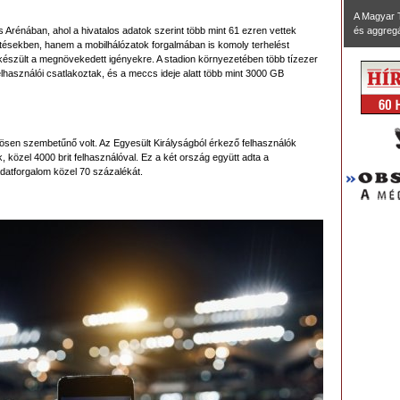
A Magyar 
 Arénában, ahol a hivatalos adatok szerint több mint 61 ezren vettek
és aggregál
ésekben, hanem a mobilhálózatok forgalmában is komoly terhelést
al készült a megnövekedett igényekre. A stadion környezetében több tízezer
elhasználói csatlakoztak, és a meccs ideje alatt több mint 3000 GB
ösen szembetűnő volt. Az Egyesült Királyságból érkező felhasználók
 közel 4000 brit felhasználóval. Ez a két ország együtt adta a
adatforgalom közel 70 százalékát.