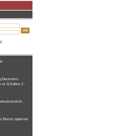
ió
nk:
 Electronics
e az új Galaxy Z...
nkcióval bővíti...
r Electric újabb két