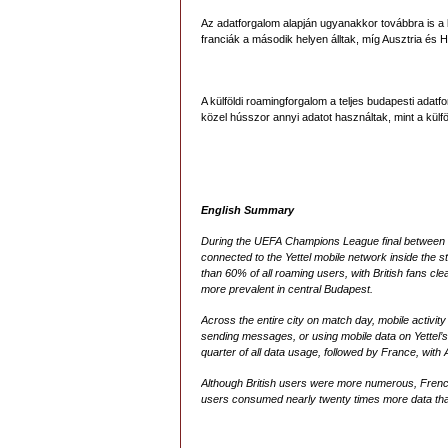
Az adatforgalom alapján ugyanakkor továbbra is a b
franciák a második helyen álltak, míg Ausztria és 
A külföldi roamingforgalom a teljes budapesti adat
közel hússzor annyi adatot használtak, mint a külfö
English Summary
During the UEFA Champions League final between P
connected to the Yettel mobile network inside the 
than 60% of all roaming users, with British fans c
more prevalent in central Budapest.
Across the entire city on match day, mobile activi
sending messages, or using mobile data on Yettel’s 
quarter of all data usage, followed by France, with 
Although British users were more numerous, French 
users consumed nearly twenty times more data than