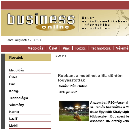
2026. augusztus 7. 17:01
Megoldás
Üzlet
Piac
Közig.
Technológia
Vélemé
BOnline
Rovatok
Megoldás
Robbant a mobilnet a BL‑döntőn — a 
Üzlet
fogyasztottak
Piac
forrás: Prím Online
Közig.
2026. június 2.
Technológia
A szombati PSG–Arsenal 
Vélemény
szurkolók használták a Ye
Karrier
és az Egyesült Királyságb
többségben, Budapest bel
LazIT
összesen 107 ország vendé
Mobil