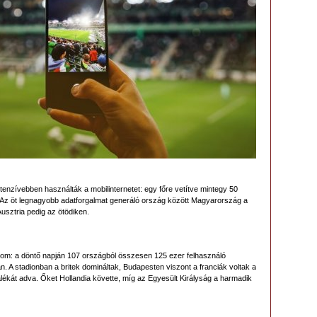
intenzívebben használták a mobilinternetet: egy főre vetítve mintegy 50
 Az öt legnagyobb adatforgalmat generáló ország között Magyarország a
usztria pedig az ötödiken.
alom: a döntő napján 107 országból összesen 125 ezer felhasználó
tán. A stadionban a britek domináltak, Budapesten viszont a franciák voltak a
alékát adva. Őket Hollandia követte, míg az Egyesült Királyság a harmadik