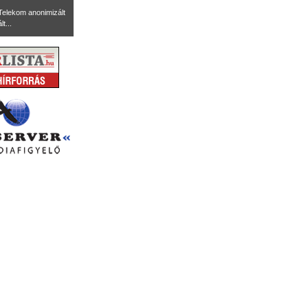
Telekom anonimizált
t...