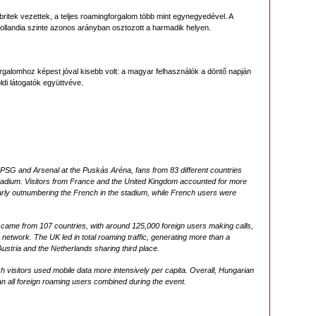
ritek vezettek, a teljes roamingforgalom több mint egynegyedével. A
Hollandia szinte azonos arányban osztozott a harmadik helyen.
forgalomhoz képest jóval kisebb volt: a magyar felhasználók a döntő napján
ldi látogatók együttvéve.
SG and Arsenal at the Puskás Aréna, fans from 83 different countries
stadium. Visitors from France and the United Kingdom accounted for more
learly outnumbering the French in the stadium, while French users were
ty came from 107 countries, with around 125,000 foreign users making calls,
network. The UK led in total roaming traffic, generating more than a
Austria and the Netherlands sharing third place.
visitors used mobile data more intensively per capita. Overall, Hungarian
 all foreign roaming users combined during the event.