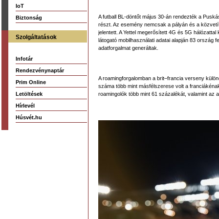
IoT
A futball BL-döntőt május 30-án rendezték a Puskás
Biztonság
részt. Az esemény nemcsak a pályán és a közvetít
jelentett. A Yettel megerősített 4G és 5G hálózatt
Szolgáltatások
látogató mobilhasználati adatai alapján 83 ország f
adatforgalmat generáltak.
Infotár
Rendezvénynaptár
A roamingforgalomban a brit–francia verseny külön
Prim Online
száma több mint másfélszerese volt a franciákénak,
Letöltések
roamingolók több mint 61 százalékát, valamint az 
Hírlevél
Húsvét.hu