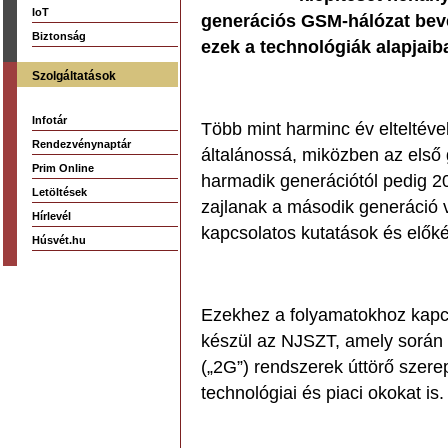
IoT
generációs GSM-hálózat beve
Biztonság
ezek a technológiák alapjaib
Szolgáltatások
Infotár
Több mint harminc év elteltéve
Rendezvénynaptár
általánossá, miközben az első 
Prim Online
harmadik generációtól pedig 2
Letöltések
zajlanak a második generáció 
Hírlevél
kapcsolatos kutatások és elők
Húsvét.hu
Ezekhez a folyamatokhoz kapc
készül az NJSZT, amely során
(„2G”) rendszerek úttörő szere
technológiai és piaci okokat is.