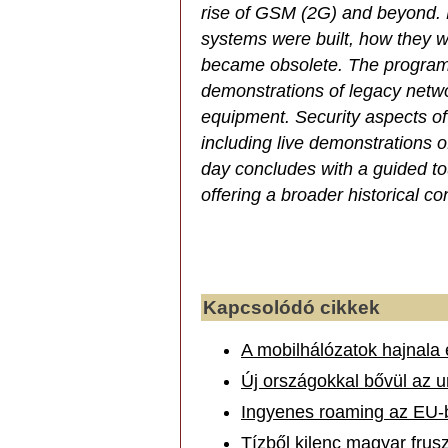
rise of GSM (2G) and beyond. P
systems were built, how they w
became obsolete. The program i
demonstrations of legacy netw
equipment. Security aspects o
including live demonstrations o
day concludes with a guided tou
offering a broader historical co
Kapcsolódó cikkek
A mobilhálózatok hajnala 
Új országokkal bővül az u
Ingyenes roaming az EU-b
Tízből kilenc magyar frusz