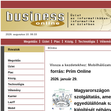
2026. augusztus 10. 06:33
Megoldás
Üzlet
Piac
Közig.
Technológia
Vélemé
BOnline
Rovatok
Megoldás
Vissza a kezdetekhez: Mobilhálózat
Üzlet
forrás: Prím Online
Piac
Közig.
2026. január 29.
Technológia
Magyarországon 1
Vélemény
szolgáltatás, am
Karrier
LazIT
egyedülállónak s
Mobil
kiépítését néhán