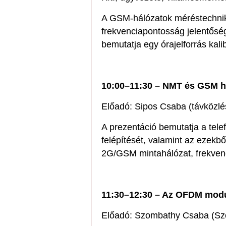
A GSM-hálózatok méréstechnikáj
frekvenciapontosság jelentősé
bemutatja egy órajelforrás kali
10:00–11:30 – NMT és GSM h
Előadó: Sipos Csaba (távközlé
A prezentáció bemutatja a tele
felépítését, valamint az ezekb
2G/GSM mintahálózat, frekvenc
11:30–12:30 – Az OFDM mod
Előadó: Szombathy Csaba (Szo