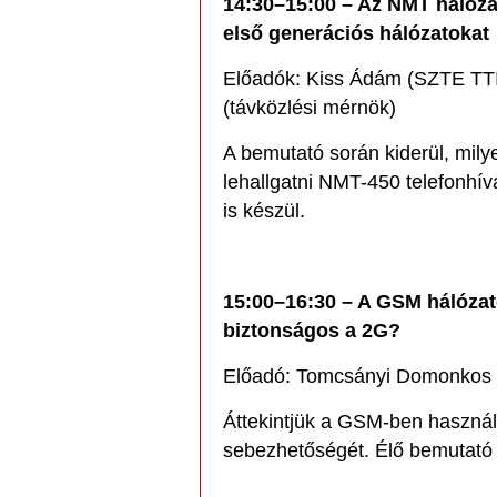
14:30–15:00 – Az NMT hálózat
első generációs hálózatokat
Előadók: Kiss Ádám (SZTE TTIK
(távközlési mérnök)
A bemutató során kiderül, mily
lehallgatni NMT-450 telefonhí
is készül.
15:00–16:30 – A GSM hálózat
biztonságos a 2G?
Előadó: Tomcsányi Domonkos (
Áttekintjük a GSM-ben használt
sebezhetőségét. Élő bemutató az