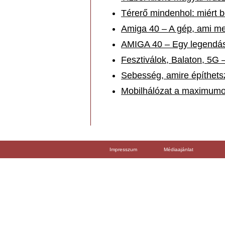
Térerő mindenhol: miért 
Amiga 40 – A gép, ami me
AMIGA 40 – Egy legendás 
Fesztiválok, Balaton, 5G –
Sebesség, amire építhetsz 
Mobilhálózat a maximumon
Impresszum
Médiaajánlat