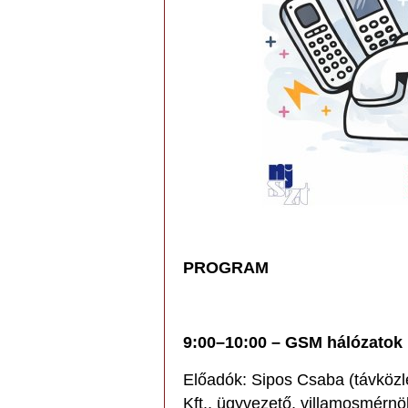
PROGRAM
9:00–10:00 – GSM hálózatok
Előadók: Sipos Csaba (távköz
Kft., ügyvezető, villamosmérnö