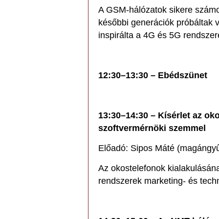
A GSM-hálózatok sikere számos
későbbi generációk próbáltak v
inspirálta a 4G és 5G rendsze
12:30–13:30 – Ebédszünet
13:30–14:30 – Kísérlet az o
szoftvermérnöki szemmel
Előadó: Sipos Máté (magángyű
Az okostelefonok kialakulásána
rendszerek marketing- és tech