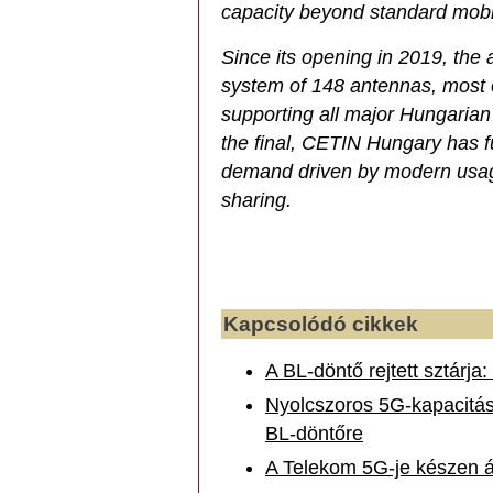
capacity beyond standard mobil
Since its opening in 2019, th
system of 148 antennas, most o
supporting all major Hungarian 
the final, CETIN Hungary has 
demand driven by modern usage
sharing.
Kapcsolódó cikkek
A BL-döntő rejtett sztárja
Nyolcszoros 5G‑kapacitás
BL‑döntőre
A Telekom 5G‑je készen ál