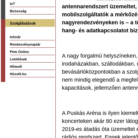
IoT
antennarendszert üzemeltet, 
Biztonság
mobilszolgáltatók a mérkőz
nagyrendezvényeken is – a t
Szolgáltatások
hang- és adatkapcsolatot biz
Infotár
Rendezvénynaptár
Prim Online
A nagy forgalmú helyszíneken
Letöltések
irodaházakban, szállodákban, 
Hírlevél
bevásárlóközpontokban a szolg
Húsvét.hu
nem mindig elegendő a megfele
kapacitások, jellemzően anten
A Puskás Aréna is ilyen kiemel
koncerteken akár 80 ezer látog
2019-es átadás óta üzemeltet 
rádiós rendszert. Ennek jelentő