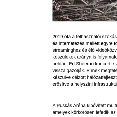
2019 óta a felhasználói szokáso
és internetezés mellett egyre 
streaminghez és élő videóközv
készülékek aránya is folyamat
például Ed Sheeran koncertje v
visszaigazolják. Ennek megfe
készülve célzott hálózatfejlesz
erősítve a helyszíni infrastruktú
A Puskás Aréna kibővített mult
amelyek körkörösen lefedik az