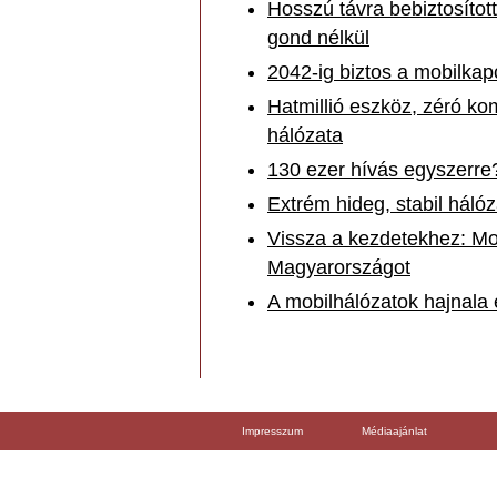
Hosszú távra bebiztosítot
gond nélkül
2042-ig biztos a mobilka
Hatmillió eszköz, zéró k
hálózata
130 ezer hívás egyszerre
Extrém hideg, stabil hálóz
Vissza a kezdetekhez: Mo
Magyarországot
A mobilhálózatok hajnala 
Impresszum
Médiaajánlat