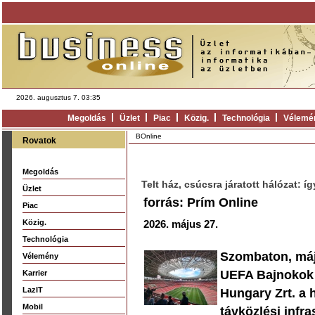
2026. augusztus 7. 03:35
Megoldás
Üzlet
Piac
Közig.
Technológia
Vélemé
BOnline
Rovatok
Megoldás
Telt ház, csúcsra járatott hálózat: 
Üzlet
forrás: Prím Online
Piac
Közig.
2026. május 27.
Technológia
Szombaton, máj
Vélemény
UEFA Bajnokok 
Karrier
LazIT
Hungary Zrt. a 
Mobil
távközlési infr