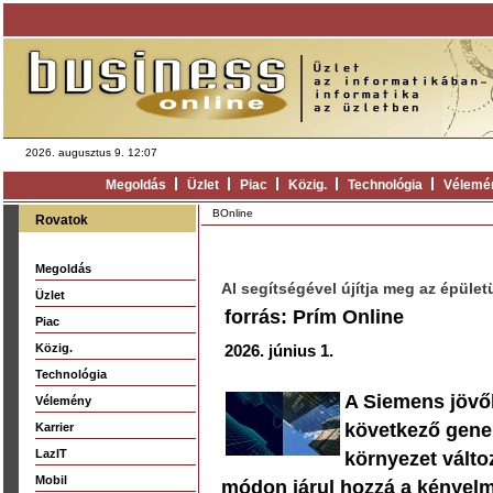
2026. augusztus 9. 12:07
Megoldás
Üzlet
Piac
Közig.
Technológia
Vélemé
BOnline
Rovatok
Megoldás
AI segítségével újítja meg az épüle
Üzlet
forrás: Prím Online
Piac
Közig.
2026. június 1.
Technológia
A Siemens jövők
Vélemény
következő gene
Karrier
LazIT
környezet válto
Mobil
módon járul hozzá a kényel