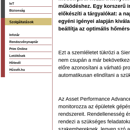
IoT
működéshez. Egy korszerű in
Biztonság
előkészíti a tárgyalókat: a 
egyéni igényei alapján kivál
Szolgáltatások
beállítja az optimális hőmérs
Infotár
Rendezvénynaptár
Prim Online
Ezt a szemléletet tükrözi a Si
Letöltések
nem csupán a már bekövetkezet
Hírlevél
előre azonosítani a várható pro
Húsvét.hu
automatikusan elindítani a sz
Az Asset Performance Advanced
monitorozza az épületek gépész
rendszereit. Rendellenesség é
rendezi a szükséges feladatokat
szakembereknek, legyen szó az