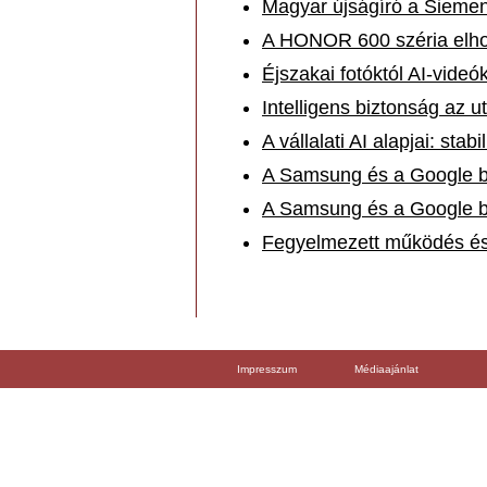
Magyar újságíró a Sieme
A HONOR 600 széria elho
Éjszakai fotóktól AI-vide
Intelligens biztonság az 
A vállalati AI alapjai: st
A Samsung és a Google b
A Samsung és a Google b
Fegyelmezett működés és MI
Impresszum
Médiaajánlat