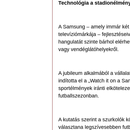
Technológia a stadionélmény
A Samsung – amely immár két é
televíziómárkája – fejlesztései
hangulatát szinte bárhol elérhe
vagy vendéglátóhelyekről.
A jubileum alkalmából a vállal
indította el a „Watch it on a
sportélmények iránti elköteleze
futballszezonban.
A kutatás szerint a szurkolók
választana legszívesebben fu