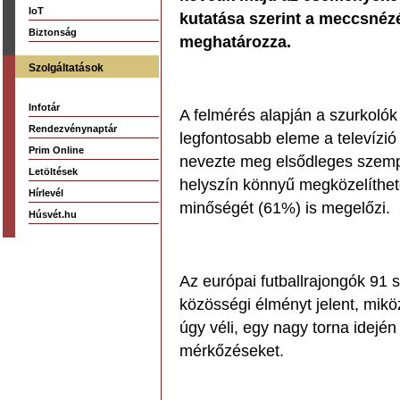
IoT
kutatása szerint a meccsné
Biztonság
meghatározza.
Szolgáltatások
Infotár
A felmérés alapján a szurkoló
Rendezvénynaptár
legfontosabb eleme a televízi
Prim Online
nevezte meg elsődleges szemp
Letöltések
helyszín könnyű megközelíthető
Hírlevél
minőségét (61%) is megelőzi.
Húsvét.hu
Az európai futballrajongók 91 
közösségi élményt jelent, mik
úgy véli, egy nagy torna idején
mérkőzéseket.