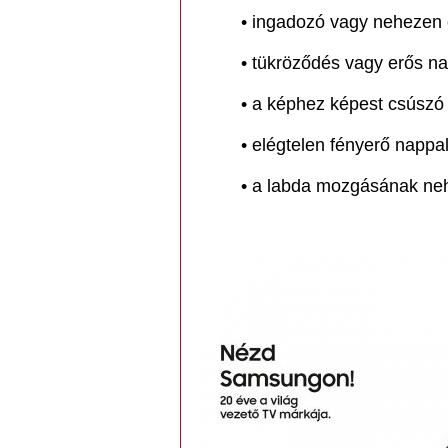
• ingadozó vagy nehezen 
• tükröződés vagy erős na
• a képhez képest csúszó
• elégtelen fényerő napp
• a labda mozgásának ne