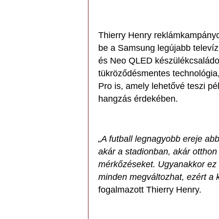
Thierry Henry reklámkampányo
be a Samsung legújabb televíz
és Neo QLED készülékcsaládoka
tükröződésmentes technológia,
Pro is, amely lehetővé teszi pé
hangzás érdekében.
„A futball legnagyobb ereje ab
akár a stadionban, akár otthon
mérkőzéseket. Ugyanakkor ez eg
minden megváltozhat, ezért a 
fogalmazott Thierry Henry.