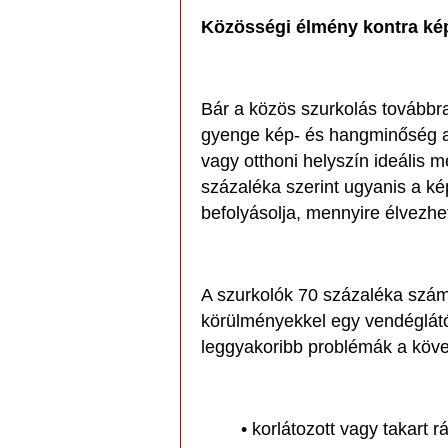
Közösségi élmény kontra k
Bár a közös szurkolás továbbr
gyenge kép- és hangminőség a
vagy otthoni helyszín ideális 
százaléka szerint ugyanis a k
befolyásolja, mennyire élvezh
A szurkolók 70 százaléka számo
körülményekkel egy vendéglát
leggyakoribb problémák a köve
• korlátozott vagy takart 