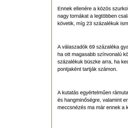
Ennek ellenére a közös szurkolá
nagy tornákat a legtöbben csa
követik, míg 23 százalékuk is
A válaszadók 69 százaléka gya
ha ott magasabb színvonalú köz
százalékuk büszke arra, ha ke
pontjaként tartják számon.
A kutatás egyértelműen rámuta
és hangminőségre, valamint er
meccsnézés ma már ennek a ké