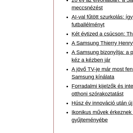
20 év az élvonalban: a Sa
meccsnézést
AI-val fűtött szurkolás: í
futballélményt
Két évtized a csúcson: T
A Samsung Thierry Henryv
A Samsung bizonyítja: a 
kéz a kézben jár
A jövő TV-je már most fen
Samsung kínálata
Forradalmi kijelzők és int
otthoni szórakoztatást
Húsz év innováció után új 
Ikonikus művek érkeznek 
gyűjteményébe