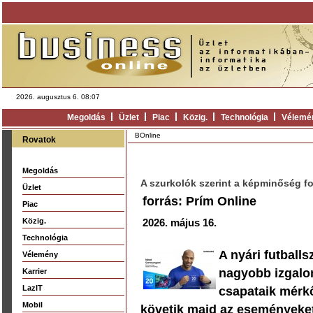
2026. augusztus 6. 08:07
Megoldás
Üzlet
Piac
Közig.
Technológia
Vélemé
BOnline
Rovatok
Megoldás
A szurkolók szerint a képminőség f
Üzlet
forrás: Prím Online
Piac
Közig.
2026. május 16.
Technológia
A nyári futball
Vélemény
nagyobb izgalo
Karrier
LazIT
csapataik mérk
Mobil
követik majd az eseményeket