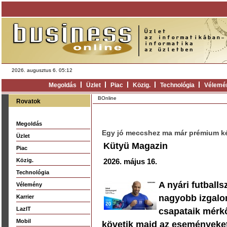
2026. augusztus 6. 05:12
Megoldás
Üzlet
Piac
Közig.
Technológia
Vélemé
BOnline
Rovatok
Megoldás
Egy jó meccshez ma már prémium kép
Üzlet
Kütyü Magazin
Piac
Közig.
2026. május 16.
Technológia
A nyári futball
Vélemény
nagyobb izgalo
Karrier
LazIT
csapataik mérk
Mobil
követik majd az eseményeket