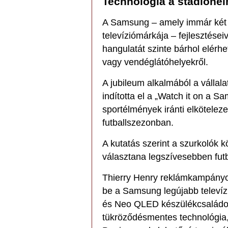
Technológia a stadioné
A Samsung – amely immár két é
televíziómárkája – fejlesztései
hangulatát szinte bárhol elérhe
vagy vendéglátóhelyekről.
A jubileum alkalmából a vállal
indította el a „Watch it on a
sportélmények iránti elköteleze
futballszezonban.
A kutatás szerint a szurkolók
választana legszívesebben fu
Thierry Henry reklámkampányo
be a Samsung legújabb televíz
és Neo QLED készülékcsaládoka
tükröződésmentes technológia,