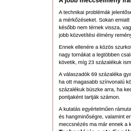
A jobb meccsélmény irán
A technikai problémák jelentős
a mérkőzéseket. Sokan emiatt i
később nem térnek vissza, vag
jobb közvetítési élmény remén
Ennek ellenére a közös szurkolá
nagy tornákat a legtöbben csa
követik, míg 23 százalékuk is
A válaszadók 69 százaléka gya
ha ott magasabb színvonalú köz
százalékuk büszke arra, ha ke
pontjaként tartják számon.
A kutatás egyértelműen rámuta
és hangminőségre, valamint er
meccsnézés ma már ennek a ké