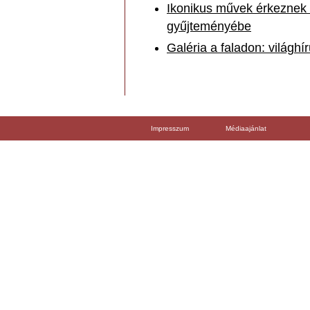
Ikonikus művek érkeznek 
gyűjteményébe
Galéria a faladon: világ
Impresszum
Médiaajánlat