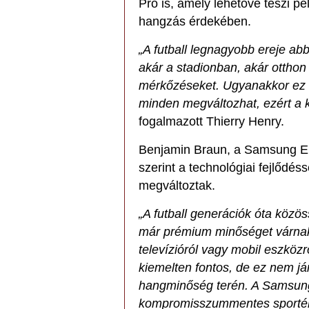
Pro is, amely lehetővé teszi pé
hangzás érdekében.
„A futball legnagyobb ereje ab
akár a stadionban, akár otthon
mérkőzéseket. Ugyanakkor ez eg
minden megváltozhat, ezért a 
fogalmazott Thierry Henry.
Benjamin Braun, a Samsung Ele
szerint a technológiai fejlődéss
megváltoztak.
„A futball generációk óta közö
már prémium minőséget várnak
televízióról vagy mobil eszköz
kiemelten fontos, de ez nem j
hangminőség terén. A Samsung 
kompromisszummentes sportélm