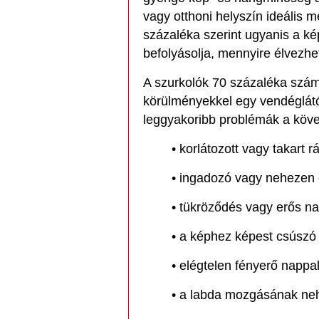
vagy otthoni helyszín ideális 
százaléka szerint ugyanis a k
befolyásolja, mennyire élvezh
A szurkolók 70 százaléka számo
körülményekkel egy vendéglát
leggyakoribb problémák a köve
• korlátozott vagy takart 
• ingadozó vagy nehezen 
• tükröződés vagy erős na
• a képhez képest csúszó
• elégtelen fényerő napp
• a labda mozgásának ne