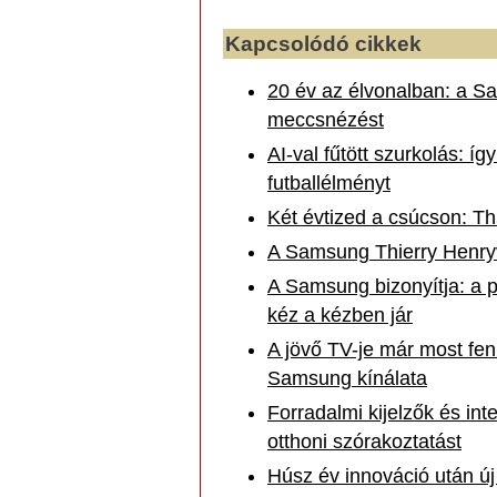
Kapcsolódó cikkek
20 év az élvonalban: a Sa
meccsnézést
AI-val fűtött szurkolás: í
futballélményt
Két évtized a csúcson: T
A Samsung Thierry Henryv
A Samsung bizonyítja: a 
kéz a kézben jár
A jövő TV-je már most fen
Samsung kínálata
Forradalmi kijelzők és int
otthoni szórakoztatást
Húsz év innováció után új 