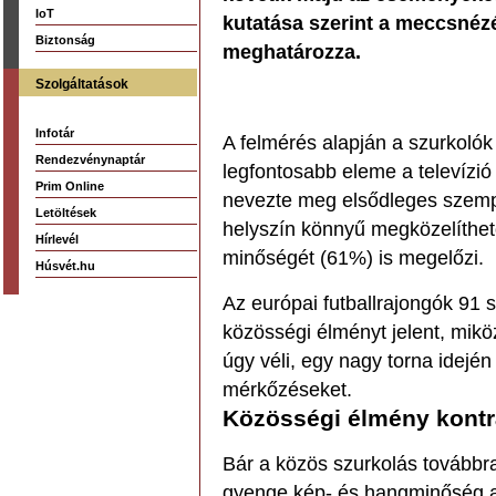
IoT
kutatása szerint a meccsné
Biztonság
meghatározza.
Szolgáltatások
Infotár
A felmérés alapján a szurkoló
Rendezvénynaptár
legfontosabb eleme a televízi
Prim Online
nevezte meg elsődleges szemp
Letöltések
helyszín könnyű megközelíthető
Hírlevél
minőségét (61%) is megelőzi.
Húsvét.hu
Az európai futballrajongók 91 
közösségi élményt jelent, mik
úgy véli, egy nagy torna idején
mérkőzéseket.
Közösségi élmény kont
Bár a közös szurkolás továbbr
gyenge kép- és hangminőség a