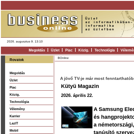
2026. augusztus 9. 13:10
Megoldás
Üzlet
Piac
Közig.
Technológia
Vélemé
BOnline
Rovatok
Megoldás
A jövő TV-je már most fenntartható
Üzlet
Kütyü Magazin
Piac
Közig.
2026. április 22.
Technológia
A Samsung Elect
Vélemény
és hangprojekto
Karrier
LazIT
a németországi
Mobil
tanúsító szerve