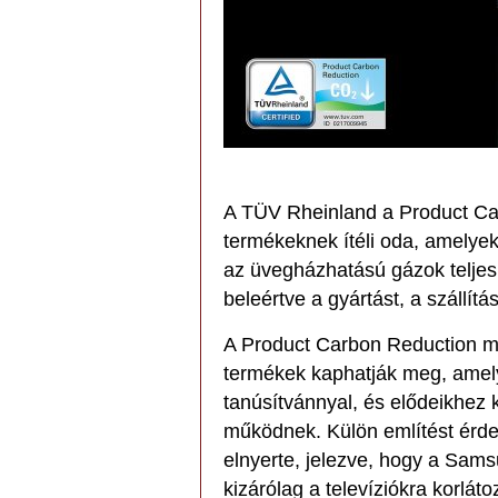
A TÜV Rheinland a Product Car
termékeknek ítéli oda, amely
az üvegházhatású gázok teljes é
beleértve a gyártást, a szállítá
A Product Carbon Reduction min
termékek kaphatják meg, amel
tanúsítvánnyal, és elődeikhez 
működnek. Külön említést érd
elnyerte, jelezve, hogy a Sam
kizárólag a televíziókra korlát