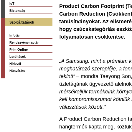
IoT
Product Carbon Footprint (
Biztonság
Carbon Reduction (Csökkente
tanúsítványokat. Az elismerés
Szolgáltatások
hogy csúcskategóriás eszköz
Infotár
folyamatosan csökkentse.
Rendezvénynaptár
Prim Online
Letöltések
„A Samsung, mint a prémium k
Hírlevél
meghatározó szereplője, a fen
Húsvét.hu
tekinti”
– mondta Taeyong Son, 
üzletágának ügyvezető alelnö
mérsékeljük termékeink környez
kell kompromisszumot kötniük 
választások között.”
A Product Carbon Reduction ta
hangtermék kapta meg, köztük