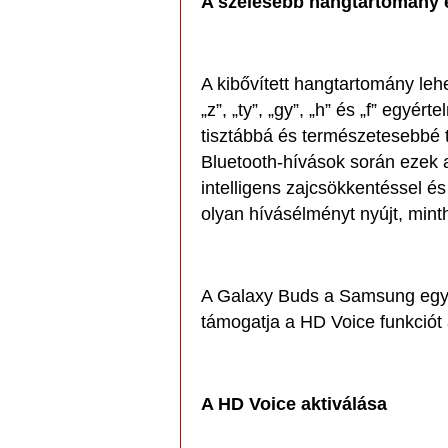
A szélesebb hangtartomány 
A kibővített hangtartomány lehe
„z”, „ty”, „gy”, „h” és „f” egyé
tisztábbá és természetesebbé 
Bluetooth-hívások során ezek 
intelligens zajcsökkentéssel és
olyan hívásélményt nyújt, min
A Galaxy Buds a Samsung egyet
támogatja a HD Voice funkciót
A HD Voice aktiválása