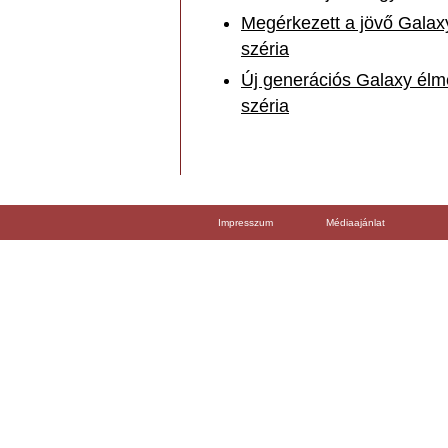
Megérkezett a jövő Galax
széria
Új generációs Galaxy élm
széria
Impresszum
Médiaajánlat