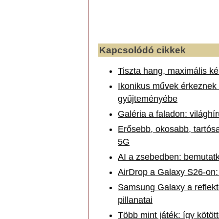
Kapcsolódó cikkek
Tiszta hang, maximális k
Ikonikus művek érkeznek 
gyűjteményébe
Galéria a faladon: világ
Erősebb, okosabb, tartós
5G
AI a zsebedben: bemutat
AirDrop a Galaxy S26-on
Samsung Galaxy a reflekt
pillanatai
Több mint játék: így kötö