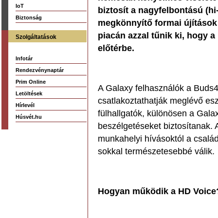
IoT
biztosít a nagyfelbontású (h
Biztonság
megkönnyítő formai újítások 
piacán azzal tűnik ki, hogy 
Szolgáltatások
előtérbe.
Infotár
Rendezvénynaptár
Prim Online
A Galaxy felhasználók a Buds
Letöltések
csatlakoztathatják meglévő eszk
Hírlevél
fülhallgatók, különösen a Galax
Húsvét.hu
beszélgetéseket biztosítanak. 
munkahelyi hívásoktól a csal
sokkal természetesebbé válik.
Hogyan működik a HD Voice