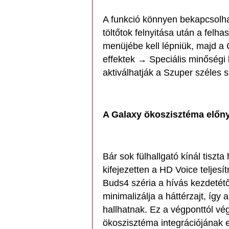
A funkció könnyen bekapcsolha
töltőtok felnyitása után a felh
menüjébe kell lépniük, majd 
effektek → Speciális minőségi 
aktiválhatják a Szuper széles 
A Galaxy ökoszisztéma előn
Bár sok fülhallgató kínál tiszt
kifejezetten a HD Voice teljes
Buds4 széria a hívás kezdetét
minimalizálja a háttérzajt, íg
hallhatnak. Ez a végponttól vég
ökoszisztéma integrációjának 