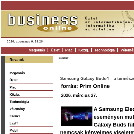
2026. augusztus 6. 18:26
Megoldás
Üzlet
Piac
Közig.
Technológia
Vélemé
BOnline
Rovatok
Megoldás
Samsung Galaxy Buds4 – a természe
Üzlet
forrás: Prím Online
Piac
Közig.
2026. március 27.
Technológia
A Samsung Elec
Vélemény
eseményen mutat
Karrier
LazIT
Galaxy Buds fül
Mobil
nemcsak kényelmes viselete