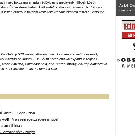
ában, majd fokozatosan más régiókban is megjelenik, többek között
Az LG Ele
ában, Észak-Amerikában, Délkelet-Ázsiában és Tajvanon. Az AirDrop
második...
n lesz elérhető, a további készülékekre való kiterjesztésről a Samsung
 the Galaxy S26 series, allowing users to share content more easily
llout begins on March 23 in South Korea and will expand to regions
North America, Southeast Asia, and Taiwan. Initially, AirDrop support will
 to other devices to be announced later.
t
új Micro RGB televíziója
 RGB TV a szem egészségére is figyel
 a nappalinkban
 a Samsung tévék mögött