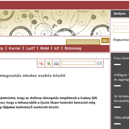
Belépés
Regisztrác
ny
Karrier
LazIT
Mobil
IoT
Biztonság
Friss hírei
 megosztás minden eszköz között
A Magyar 
és aggregál
Az iskolak
jelentette, hogy az AirDrop támogatás megérkezik a Galaxy S26
bevásárlás
eszi, hogy a felhasználók a Quick Share funkción keresztül még
fájljaikat különböző eszközök között.
Hálózatfej