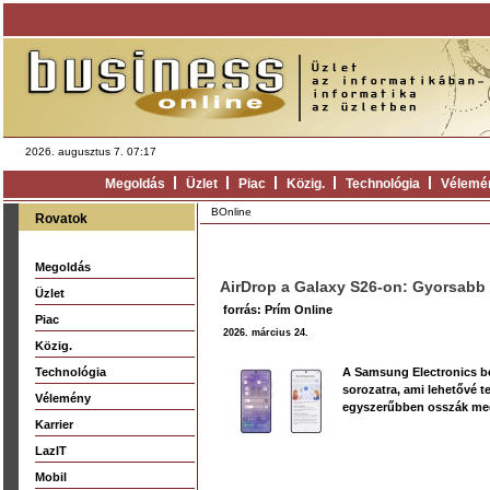
2026. augusztus 7. 07:17
Megoldás
Üzlet
Piac
Közig.
Technológia
Vélemé
BOnline
Rovatok
Megoldás
AirDrop a Galaxy S26-on: Gyorsabb
Üzlet
forrás: Prím Online
Piac
2026. március 24.
Közig.
Technológia
A Samsung Electronics be
sorozatra, ami lehetővé t
Vélemény
egyszerűbben osszák meg 
Karrier
LazIT
Mobil