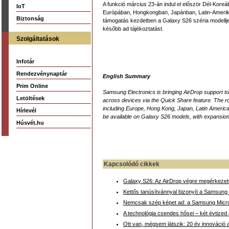
A funkció március 23-án indul el először Dél-Kore
IoT
Európában, Hongkongban, Japánban, Latin-Amerik
Biztonság
támogatás kezdetben a Galaxy S26 széria modelljei
később ad tájékoztatást.
Szolgáltatások
Infotár
Rendezvénynaptár
English Summary
Prim Online
Samsung Electronics is bringing AirDrop support to
Letöltések
across devices via the Quick Share feature. The ro
including Europe, Hong Kong, Japan, Latin America, 
Hírlevél
be available on Galaxy S26 models, with expansion
Húsvét.hu
Kapcsolódó cikkek
Galaxy S26: Az AirDrop végre megérkezet
Kettős tanúsítvánnyal bizonyít a Samsung 
Nemcsak szép képet ad: a Samsung Micro
A technológia csendes hősei – két évtized
Ott van, mégsem látszik: 20 év innováció