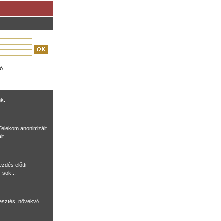
ió
nk:
Telekom anonimizált
t...
ezdés előtti
 sok...
lesztés, növekvő...