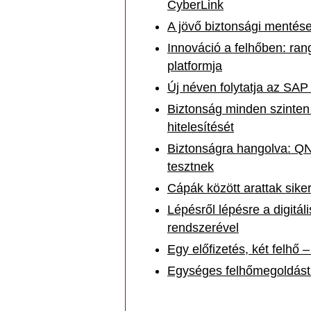
CyberLink
A jövő biztonsági mentés
Innováció a felhőben: ra
platformja
Új néven folytatja az SAP
Biztonság minden szinten 
hitelesítését
Biztonságra hangolva: Q
tesztnek
Cápák között arattak sike
Lépésről lépésre a digitá
rendszerével
Egy előfizetés, két felhő
Egységes felhőmegoldást