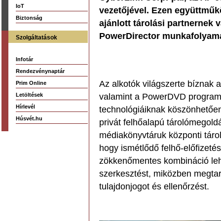
IoT
vezetőjével. Ezen együttműk
Biztonság
ajánlott tárolási partnernek
PowerDirector munkafolyama
Szolgáltatások
Infotár
Rendezvénynaptár
Az alkotók világszerte bíznak 
Prim Online
Letöltések
valamint a PowerDVD programja
Hírlevél
technológiáiknak köszönhetőe
Húsvét.hu
privát felhőalapú tárolómegoldá
médiakönyvtáruk központi táro
hogy ismétlődő felhő-előfizeté
zökkenőmentes kombináció leh
szerkesztést, miközben megtartjá
tulajdonjogot és ellenőrzést.