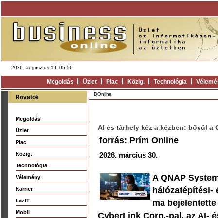
2026. augusztus 10. 05:56
Megoldás
Üzlet
Piac
Közig.
Technológia
Vélemé
BOnline
Rovatok
Megoldás
AI és tárhely kéz a kézben: bővül
Üzlet
forrás: Prím Online
Piac
Közig.
2026. március 30.
Technológia
A QNAP Systems,
Vélemény
hálózatépítési-
Karrier
LazIT
ma bejelentette
Mobil
CyberLink Corp.-pal, az AI- 