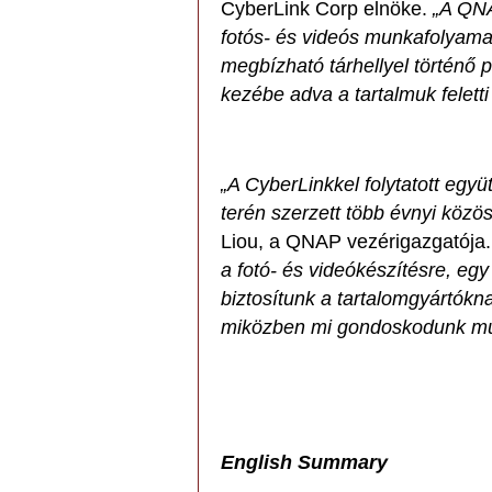
CyberLink Corp elnöke.
„A QNA
fotós- és videós munkafolyamat
megbízható tárhellyel történő 
kezébe adva a tartalmuk feletti
„A CyberLinkkel folytatott egy
terén szerzett több évnyi közö
Liou, a QNAP vezérigazgatója
a fotó- és videókészítésre, eg
biztosítunk a tartalomgyártókn
miközben mi gondoskodunk mun
English Summary