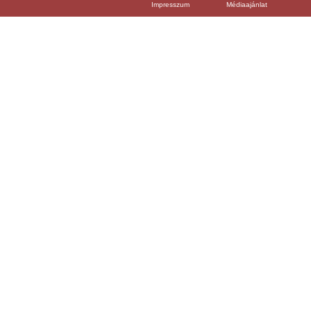
Impresszum
Médiaajánlat