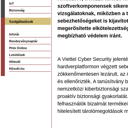
IoT
szoftverkomponensek sikeres
Biztonság
vizsgálatoknak, miközben a t
sebezhetőségeket is kijavít
Szolgáltatások
megerősítette elkötelezettsé
Infotár
megbízható védelem iránt.
Rendezvénynaptár
Prim Online
Letöltések
A Viettel Cyber Security jele
Hírlevél
hardverplatformon végzett se
Húsvét.hu
zökkenőmentesen lezárult, az ö
és ellenőrizték. A tanúsítvány
nemzetközi kiberbiztonsági sza
proaktív biztonsági gyakorlatá
felhasználók bizalmát termékei
hitelesített tárolómegoldások