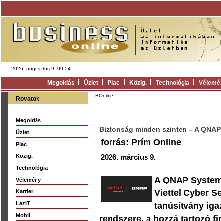
2026. augusztus 9. 09:54
Megoldás
Üzlet
Piac
Közig.
Technológia
Vélemé
BOnline
Rovatok
Megoldás
Biztonság minden szinten – A QNAP e
Üzlet
forrás: Prím Online
Piac
Közig.
2026. március 9.
Technológia
A QNAP Systems,
Vélemény
Viettel Cyber S
Karrier
LazIT
tanúsítvány ig
Mobil
rendszere, a hozzá tartozó f