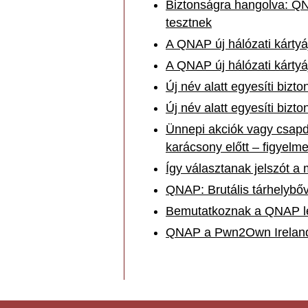
Biztonságra hangolva: Q
tesztnek
A QNAP új hálózati kártyáj
A QNAP új hálózati kártyáj
Új név alatt egyesíti biz
Új név alatt egyesíti biz
Ünnepi akciók vagy csapd
karácsony előtt – figyelm
Így választanak jelszót a
QNAP: Brutális tárhelybőv
Bemutatkoznak a QNAP le
QNAP a Pwn2Own Ireland-e