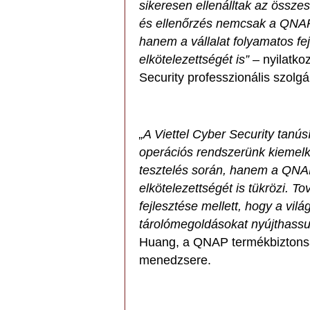
sikeresen ellenálltak az össze
és ellenőrzés nemcsak a QNAP 
hanem a vállalat folyamatos fej
elkötelezettségét is”
– nyilatko
Security professzionális szolgá
„A Viettel Cyber Security ta
operációs rendszerünk kiemelke
tesztelés során, hanem a QNAP 
elkötelezettségét is tükrözi. T
fejlesztése mellett, hogy a vi
tárolómegoldásokat nyújthassu
Huang, a QNAP termékbiztonsá
menedzsere.