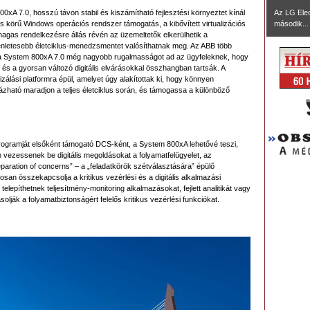
xA 7.0, hosszú távon stabil és kiszámítható fejlesztési környeztet kínál
Az LG Ele
s körű Windows operációs rendszer támogatás, a kibővített virtualizációs
második...
magas rendelkezésre állás révén az üzemeltetők elkerülhetik a
gyenletesebb életciklus-menedzsmentet valósíthatnak meg. Az ABB több
ve a System 800xA 7.0 még nagyobb rugalmasságot ad az ügyfeleknek, hogy
és a gyorsan változó digitális elvárásokkal összhangban tartsák. A
zálási platformra épül, amelyet úgy alakítottak ki, hogy könnyen
ázható maradjon a teljes életciklus során, és támogassa a különböző
ogramját elsőként támogató DCS-ként, a System 800xA lehetővé teszi,
 vezessenek be digitális megoldásokat a folyamatfelügyelet, az
eparation of concerns” – a „feladatkörök szétválasztására” épülő
san összekapcsolja a kritikus vezérlési és a digitális alkalmazási
lepíthetnek teljesítmény-monitoring alkalmazásokat, fejlett analitikát vagy
lják a folyamatbiztonságért felelős kritikus vezérlési funkciókat.