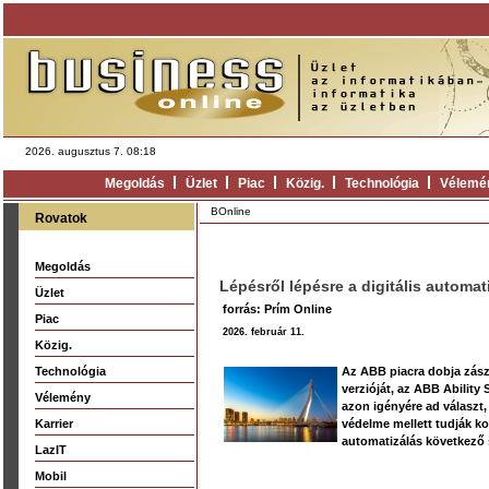
2026. augusztus 7. 08:18
Megoldás
Üzlet
Piac
Közig.
Technológia
Vélemé
BOnline
Rovatok
Megoldás
Lépésről lépésre a digitális automat
Üzlet
forrás: Prím Online
Piac
2026. február 11.
Közig.
Technológia
Az ABB piacra dobja zász
verzióját, az ABB Ability 
Vélemény
azon igényére ad választ
Karrier
védelme mellett tudják ko
automatizálás következő s
LazIT
Mobil