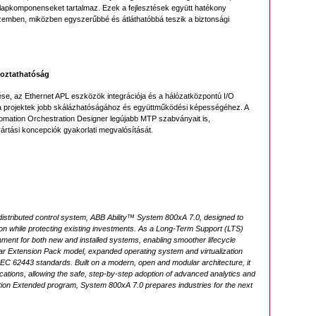
t alapkomponenseket tartalmaz. Ezek a fejlesztések együtt hatékony
zemben, miközben egyszerűbbé és átláthatóbbá teszik a biztonsági
koztathatóság
se, az Ethernet APL eszközök integrációja és a hálózatközpontú I/O
 a projektek jobb skálázhatóságához és együttműködési képességéhez. A
tomation Orchestration Designer legújabb MTP szabványait is,
rtási koncepciók gyakorlati megvalósítását.
p distributed control system, ABB Ability™ System 800xA 7.0, designed to
tion while protecting existing investments. As a Long-Term Support (LTS)
onment for both new and installed systems, enabling smoother lifecycle
 Extension Pack model, expanded operating system and virtualization
EC 62443 standards. Built on a modern, open and modular architecture, it
plications, allowing the safe, step-by-step adoption of advanced analytics and
tion Extended program, System 800xA 7.0 prepares industries for the next