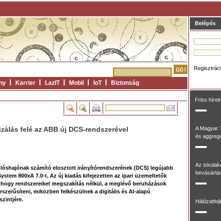
Belépés
Regisztrác
ny
Karrier
LazIT
Mobil
IoT
Biztonság
Friss hírei
izálás felé az ABB új DCS-rendszerével
A Magyar 
és aggregál
Az iskolak
lóshajónak számító elosztott irányítórendszerének (DCS) legújabb
bevásárlás
System 800xA 7.0-t. Az új kiadás kifejezetten az ipari üzemeltetők
, hogy rendszereiket megszakítás nélkül, a meglévő beruházások
rszerűsíteni, miközben felkészülnek a digitális és AI-alapú
zintjére.
Hálózatfej