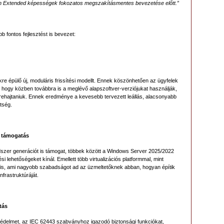
ion Extended képességek fokozatos megszakításmentes bevezetése előtt.”
öbb fontos fejlesztést is bevezet:
e épülő új, moduláris frissítési modellt. Ennek köszönhetően az ügyfelek
, hogy közben továbbra is a meglévő alapszoftver-verziójukat használják,
égrehajtaniuk. Ennek eredménye a kevesebb tervezett leállás, alacsonyabb
tség.
s támogatás
dszer generációt is támogat, többek között a Windows Server 2025/2022
i lehetőségeket kínál. Emellett több virtualizációs platformmal, mint
ilis, ami nagyobb szabadságot ad az üzmeltetőknek abban, hogyan építik
nfrastruktúráját.
tás
védelmet, az IEC 62443 szabványhoz igazodó biztonsági funkciókat,