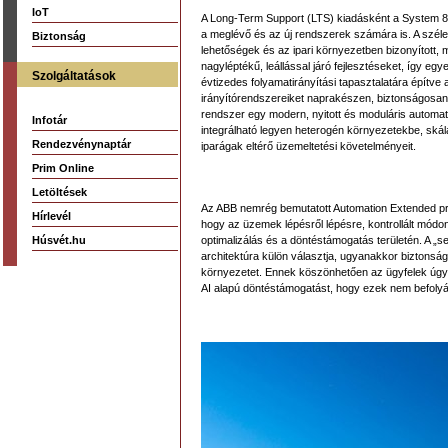
IoT
A Long-Term Support (LTS) kiadásként a System 800
a meglévő és az új rendszerek számára is. A széle
Biztonság
lehetőségek és az ipari környezetben bizonyított, 
nagyléptékű, leállással járó fejlesztéseket, így e
Szolgáltatások
évtizedes folyamatirányítási tapasztalatára épít
irányítórendszereiket naprakészen, biztonságosan 
rendszer egy modern, nyitott és moduláris automati
Infotár
integrálható legyen heterogén környezetekbe, skál
Rendezvénynaptár
iparágak eltérő üzemeltetési követelményeit.
Prim Online
Letöltések
Az ABB nemrég bemutatott Automation Extended pr
Hírlevél
hogy az üzemek lépésről lépésre, kontrollált módon
Húsvét.hu
optimalizálás és a döntéstámogatás területén. A „s
architektúra külön választja, ugyanakkor biztonságo
környezetet. Ennek köszönhetően az ügyfelek úgy te
AI alapú döntéstámogatást, hogy ezek nem befolyáso