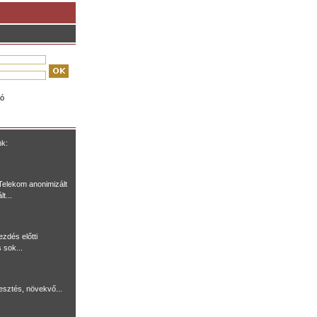
ió
nk:
Telekom anonimizált
t...
ezdés előtti
 sok...
lesztés, növekvő...