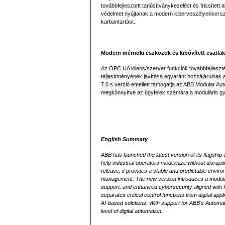
továbbfejlesztett tanúsítványkezelést és frissítet
védelmet nyújtanak a modern kiberveszélyekkel s
karbantartást.
Modern mérnöki eszközök és kibővített csatla
Az OPC UA kliens/szerver funkciók továbbfejleszté
teljesítményének javítása egyaránt hozzájárulnak
7.0 s verzió emellett támogatja az ABB Modular Au
megkönnyítve az ügyfelek számára a moduláris gyá
English Summary
ABB has launched the latest version of its flagshi
help industrial operators modernize without disrup
release, it provides a stable and predictable envir
management. The new version introduces a modular
support, and enhanced cybersecurity aligned with I
separates critical control functions from digital ap
AI-based solutions. With support for ABB’s Automa
level of digital automation.