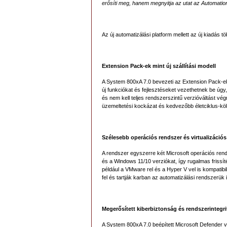
erősíti meg, hanem megnyitja az utat az Automat
Az új automatizálási platform mellett az új kiadás t
Extension Pack-ek mint új szállítási modell
A System 800xA 7.0 bevezeti az Extension Pack-ekr
új funkciókat és fejlesztéseket vezethetnek be úgy
és nem kell teljes rendszerszintű verzióváltást v
üzemeltetési kockázat és kedvezőbb életciklus-köl
Szélesebb operációs rendszer és virtualizáció
A rendszer egyszerre két Microsoft operációs ren
és a Windows 11/10 verziókat, így rugalmas frissítés
például a VMware rel és a Hyper V vel is kompatib
fel és tartják karban az automatizálási rendszerük i
Megerősített kiberbiztonság és rendszerintegri
A System 800xA 7.0 beépített Microsoft Defender 