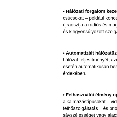
•
Hálózati forgalom keze
csúcsokat – például konc
újraosztja a rádiós és mag
és kiegyensúlyozott szolg
•
Automatizált hálózatüz
hálózat teljesítményét, a
esetén automatikusan bea
érdekében.
•
Felhasználói élmény op
alkalmazástípusokat – vid
felhőszolgáltatás – és pr
sávszélességet vagy alacs