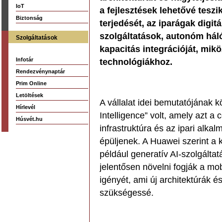
IoT
a fejlesztések lehetővé tesz
Biztonság
terjedését, az iparágak digitá
szolgáltatások, autonóm hál
Szolgáltatások
kapacitás integrációját, mikö
Infotár
technológiákhoz.
Rendezvénynaptár
Prim Online
Letöltések
A vállalat idei bemutatójának 
Hírlevél
Intelligence” volt, amely azt a 
Húsvét.hu
infrastruktúra és az ipari alk
épüljenek. A Huawei szerint a
például generatív AI-szolgáltatá
jelentősen növelni fogják a mo
igényét, ami új architektúrák é
szükségessé.