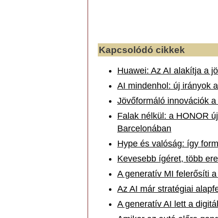
Kapcsolódó cikkek
Huawei: Az AI alakítja a j
AI mindenhol: új irányok 
Jövőformáló innovációk 
Falak nélkül: a HONOR új, 
Barcelonában
Hype és valóság: így form
Kevesebb ígéret, több er
A generatív MI felerősíti 
Az AI már stratégiai alap
A generatív AI lett a digitál