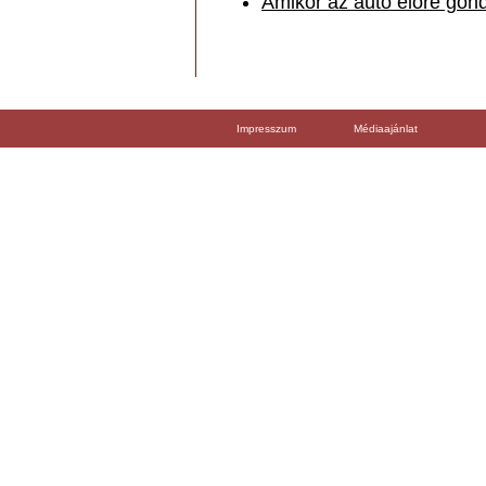
Amikor az autó előre gond
Impresszum
Médiaajánlat