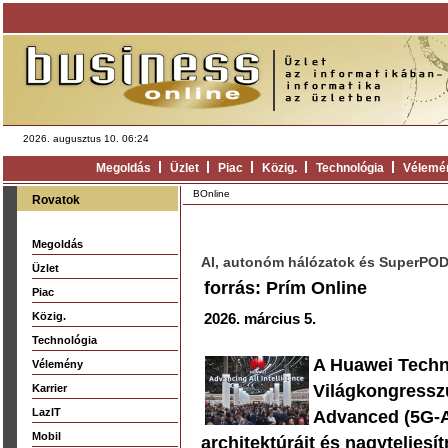
2026. augusztus 10. 06:24
Megoldás
Üzlet
Piac
Közig.
Technológia
Vélemé
BOnline
Rovatok
Megoldás
AI, autonóm hálózatok és SuperPOD:
Üzlet
forrás: Prím Online
Piac
Közig.
2026. március 5.
Technológia
A Huawei Techno
Vélemény
Világkongressz
Karrier
LazIT
Advanced (5G-A)
Mobil
architektúráit és nagyteljesí