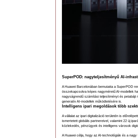
SuperPOD: nagyteljesítményű AI-infrast
A Huawei Barcelonában bemutatta a SuperPOD rend
összekapcsolva képes nagyméretű AI-modellek hat
nagyságrendű számítási teljesítményt és petabájt 
generatív AI-modellek működtetésére is.
Intelligens ipari megoldások több szek
A vállalat az ipari digitalizáció területén is előrelé
ismertetett globális partnereivel, valamint 22 új ipa
közlekedés, pénzügyek és intelligens városok digita
A Huawei célja, hogy az AI-technológiák és a nagy 