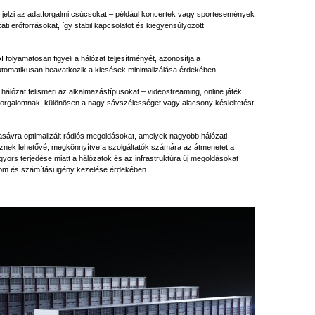
e jelzi az adatforgalmi csúcsokat – például koncertek vagy sportesemények
ati erőforrásokat, így stabil kapcsolatot és kiegyensúlyozott
I folyamatosan figyeli a hálózat teljesítményét, azonosítja a
tomatikusan beavatkozik a kiesések minimalizálása érdekében.
 hálózat felismeri az alkalmazástípusokat – videostreaming, online játék
 a forgalomnak, különösen a nagy sávszélességet vagy alacsony késleltetést
ávra optimalizált rádiós megoldásokat, amelyek nagyobb hálózati
tesznek lehetővé, megkönnyítve a szolgáltatók számára az átmenetet a
gyors terjedése miatt a hálózatok és az infrastruktúra új megoldásokat
lom és számítási igény kezelése érdekében.