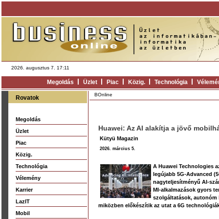
2026. augusztus 7. 17:11
Megoldás
Üzlet
Piac
Közig.
Technológia
Vélemé
BOnline
Rovatok
Megoldás
Huawei: Az AI alakítja a jövő mobilhá
Üzlet
Kütyü Magazin
Piac
2026. március 5.
Közig.
Technológia
A Huawei Technologies a
legújabb 5G-Advanced (5G-
Vélemény
nagyteljesítményű AI-számí
Karrier
MI-alkalmazások gyors terj
szolgáltatások, autonóm 
LazIT
miközben előkészítik az utat a 6G technológiá
Mobil