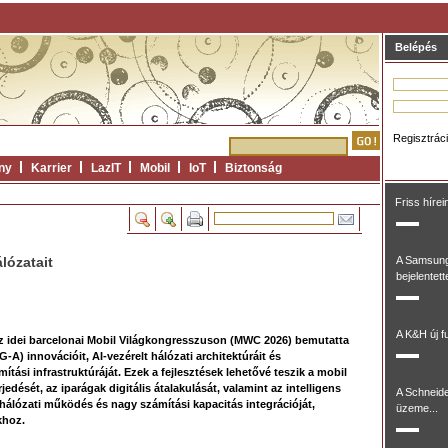
Belépés
Regisztrác
ny
Karrier
LazIT
Mobil
IoT
Biztonság
Friss hírei
lózatait
A Samsung
bejelentett
A K&H új fu
z idei barcelonai Mobil Világkongresszuson (MWC 2026) bemutatta
A) innovációit, AI-vezérelt hálózati architektúráit és
tási infrastruktúráját. Ezek a fejlesztések lehetővé teszik a mobil
edését, az iparágak digitális átalakulását, valamint az intelligens
A Schneide
hálózati működés és nagy számítási kapacitás integrációját,
üzeme...
khoz.