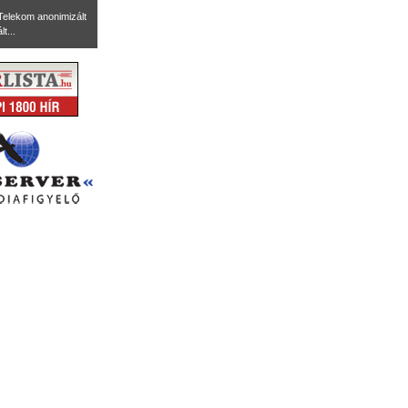
Telekom anonimizált
t...