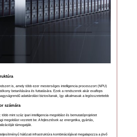
ruktúra
szert is, amely több ezer mesterséges intelligencia processzort (NPU)
ékony betanítására és futtatására. Ezek a rendszerek akár exaflops
nagyságrendű adattárolást biztosítanak, így alkalmasak a legösszetettebb
tor számára
pett: több mint száz ipari intelligencia-megoldást és bemutatóprojektet
rági megoldást vezetett be. A fejlesztések az energetika, gyártás,
lizációját támogatják.
teljesítményű hálózati infrastruktúra kombinációjával megalapozza a jövő