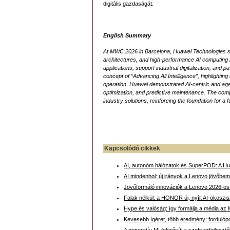
digitális gazdaságát.
English Summary
At MWC 2026 in Barcelona, Huawei Technologies s
architectures, and high-performance AI computing 
applications, support industrial digitalization, and
concept of “Advancing All Intelligence”, highlighting
operation. Huawei demonstrated AI-centric and a
optimization, and predictive maintenance. The co
industry solutions, reinforcing the foundation for a
Kapcsolódó cikkek
AI, autonóm hálózatok és SuperPOD: A Hua
AI mindenhol: új irányok a Lenovo jövőbemu
Jövőformáló innovációk a Lenovo 2026-o
Falak nélkül: a HONOR új, nyílt AI-ökoszis
Hype és valóság: így formálja a média az M
Kevesebb ígéret, több eredmény: fordulóp