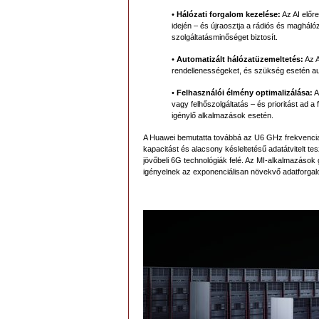
•
Hálózati forgalom kezelése:
Az AI előr
idején – és újraosztja a rádiós és maghálóz
szolgáltatásminőséget biztosít.
•
Automatizált hálózatüzemeltetés:
Az A
rendellenességeket, és szükség esetén au
•
Felhasználói élmény optimalizálása:
A
vagy felhőszolgáltatás – és prioritást ad
igénylő alkalmazások esetén.
A Huawei bemutatta továbbá az U6 GHz frekvencias
kapacitást és alacsony késleltetésű adatátvitelt 
jövőbeli 6G technológiák felé. Az MI-alkalmazások 
igényelnek az exponenciálisan növekvő adatforga