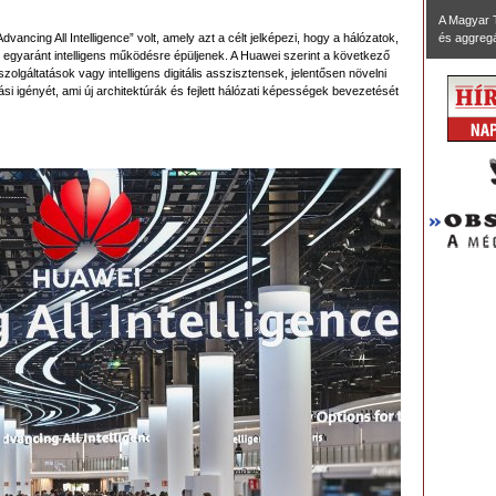
A Magyar 
dvancing All Intelligence” volt, amely azt a célt jelképezi, hogy a hálózatok,
és aggregál
k egyaránt intelligens működésre épüljenek. A Huawei szerint a következő
olgáltatások vagy intelligens digitális asszisztensek, jelentősen növelni
si igényét, ami új architektúrák és fejlett hálózati képességek bevezetését