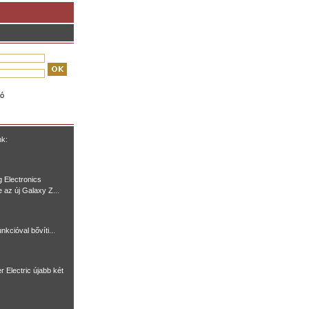
ió
nk:
 Electronics
e az új Galaxy Z...
nkcióval bővíti...
r Electric újabb két