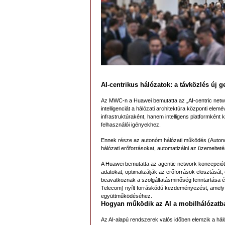
AI-centrikus hálózatok: a távközlés új g
Az MWC-n a Huawei bemutatta az „AI-centric netwo
intelligenciát a hálózati architektúra központi elem
infrastruktúraként, hanem intelligens platformkén
felhasználói igényekhez.
Ennek része az autonóm hálózati működés (Autonom
hálózati erőforrásokat, automatizálni az üzemelteté
A Huawei bemutatta az agentic network koncepciót 
adatokat, optimalizálják az erőforrások elosztását,
beavatkoznak a szolgáltatásminőség fenntartása érd
Telecom) nyílt forráskódú kezdeményezést, amely
együttműködéséhez.
Hogyan működik az AI a mobilhálózatb
Az AI-alapú rendszerek valós időben elemzik a hál