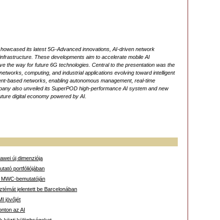
howcased its latest 5G-Advanced innovations, AI-driven network
infrastructure. These developments aim to accelerate mobile AI
 pave the way for future 6G technologies. Central to the presentation was the
 networks, computing, and industrial applications evolving toward intelligent
gent-based networks, enabling autonomous management, real-time
mpany also unveiled its SuperPOD high-performance AI system and new
 future digital economy powered by AI.
wei új dimenziója
tató portfóliójában
s MWC-bemutatóján
ztémát jelentett be Barcelonában
I jövőjét
onton az AI