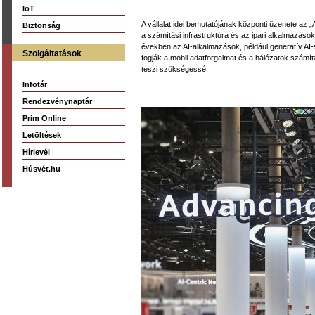
IoT
A vállalat idei bemutatójának központi üzenete az „A
Biztonság
a számítási infrastruktúra és az ipari alkalmazáso
években az AI-alkalmazások, például generatív AI-sz
Szolgáltatások
fogják a mobil adatforgalmat és a hálózatok számítá
teszi szükségessé.
Infotár
Rendezvénynaptár
Prim Online
Letöltések
Hírlevél
Húsvét.hu