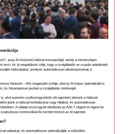
enerációja
rk”, azaz AI-központú hálózat koncepcióját, amely a mesterséges
évé teszi. Az új megoldások célja, hogy a szolgáltatók ne csupán adatátviteli
t kezeljék hálózataikat, amelyek automatikusan alkalmazkodnak a
ous Network – AN) magasabb szintje, ahol az AI képes optimalizálni a
st, és folyamatosan javítani a szolgáltatás minőségét.
is, ahol autonóm szoftverügynökök (AI-agentek) elemzik a hálózati
 előre jelzik a hálózati torlódásokat vagy hibákat, és automatikusan
ekében. A vállalat ezzel együtt elindította az A2A-T (Agent-to-Agent for
 szabványos kommunikációs keretet biztosít az AI-agentek
an?
ózati adatokat, és automatikusan optimalizálják a működést.