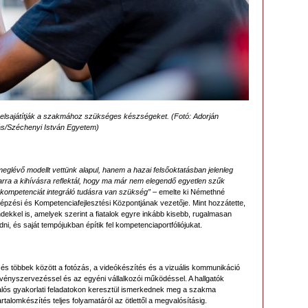
is elsajátítják a szakmához szükséges készségeket. (Fotó: Adorján
s/Széchenyi István Egyetem)
eglévő modellt vettünk alapul, hanem a hazai felsőoktatásban jelenleg
 arra a kihívásra reflektál, hogy ma már nem elegendő egyetlen szűk
 kompetenciát integráló tudásra van szükség”
– emelte ki Némethné
pzési és Kompetenciafejlesztési Központjának vezetője. Mint hozzátette,
ekkel is, amelyek szerint a fiatalok egyre inkább kisebb, rugalmasan
, és saját tempójukban építik fel kompetenciaportfóliójukat.
és többek között a fotózás, a videókészítés és a vizuális kommunikáció
zvényszervezéssel és az egyéni vállalkozói működéssel. A hallgatók
valós gyakorlati feladatokon keresztül ismerkednek meg a szakma
rtalomkészítés teljes folyamatáról az ötlettől a megvalósításig.