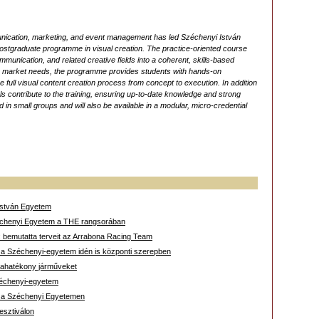
unication, marketing, and event management has led Széchenyi István
ostgraduate programme in visual creation. The practice-oriented course
mmunication, and related creative fields into a coherent, skills-based
ur market needs, the programme provides students with hands-on
 full visual content creation process from concept to execution. In addition
als contribute to the training, ensuring up-to-date knowledge and strong
in small groups and will also be available in a modular, micro-credential
 István Egyetem
zéchenyi Egyetem a THE rangsorában
: bemutatta terveit az Arrabona Racing Team
: a Széchenyi-egyetem idén is központi szerepben
giahatékony járműveket
zéchenyi-egyetem
t a Széchenyi Egyetemen
esztiválon