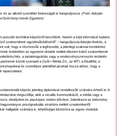
és és az alkotói szemlélet fontosságát is hangsúlyozza. (Fotó: Adorján
s/Széchenyi István Egyetem)
nem pusztán technikai képzésről beszélünk, hanem a képi információ tudatos
böző szakterületek együttműködéséről”
– hangsúlyozta Adorján András, a
t volt, hogy a résztvevők a legfrissebb, a jelenlegi szakmai trendekhez
Ennek érdekében az egyetemi oktatók mellett elismert külső szakemberek
 videókészítés, a tartalomgyártás vagy a rendezvényszervezés területén
partnerek között szerepel a Győr+ Média Zrt., az MTI, a Kisalföld, a
orkshopokkal és személyes jelenléttel járulnak hozzá ahhoz, hogy a
 tapasztalatot.
korlatorientált képzés jelenleg diplomával rendelkezők számára érhető el. A
 mindazokat megszólítja, akik a vizuális kommunikáció, a média vagy a
rezni, elmélyíteni és piacképes módon bővíteni. Jelentkezni az intézmény
a hagyományos posztgraduális struktúra mellett szeptembertől
akár hallgatók számára is, lehetőséget biztosítva az egyes modulok