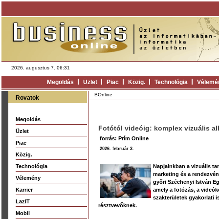
2026. augusztus 7. 06:31
Megoldás
Üzlet
Piac
Közig.
Technológia
Vélemé
BOnline
Rovatok
Megoldás
Fotótól videóig: komplex vizuális 
Üzlet
forrás: Prím Online
Piac
2026. február 3.
Közig.
Technológia
Napjainkban a vizuális t
marketing és a rendezvén
Vélemény
győri Széchenyi István Eg
Karrier
amely a fotózás, a videók
szakterületek gyakorlati 
LazIT
résztvevőknek.
Mobil