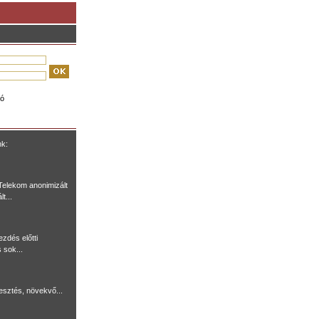
ió
nk:
Telekom anonimizált
t...
ezdés előtti
 sok...
lesztés, növekvő...