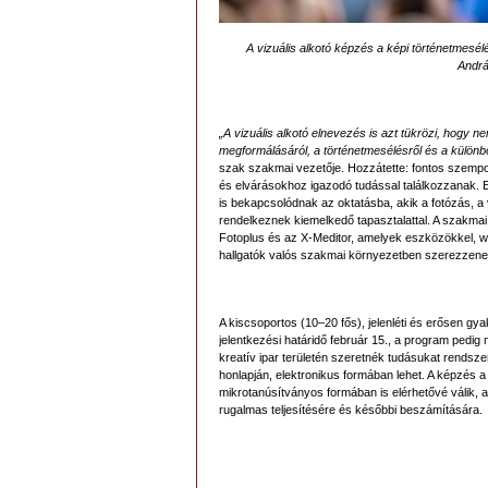
A vizuális alkotó képzés a képi történetmesél
Andrá
„A vizuális alkotó elnevezés is azt tükrözi, hogy 
megformálásáról, a történetmesélésről és a külön
szak szakmai vezetője. Hozzátette: fontos szempon
és elvárásokhoz igazodó tudással találkozzanak. 
is bekapcsolódnak az oktatásba, akik a fotózás, a
rendelkeznek kiemelkedő tapasztalattal. A szakmai 
Fotoplus és az X-Meditor, amelyek eszközökkel, w
hallgatók valós szakmai környezetben szerezzenek
A kiscsoportos (10–20 fős), jelenléti és erősen gya
jelentkezési határidő február 15., a program pedig
kreatív ipar területén szeretnék tudásukat rendsze
honlapján, elektronikus formában lehet. A képzés 
mikrotanúsítványos formában is elérhetővé válik, 
rugalmas teljesítésére és későbbi beszámítására.