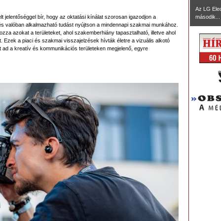
Az LG Ele
 jelentőséggel bír, hogy az oktatási kínálat szorosan igazodjon a
második...
 és valóban alkalmazható tudást nyújtson a mindennapi szakmai munkához.
za azokat a területeket, ahol szakemberhiány tapasztalható, illetve ahol
. Ezek a piaci és szakmai visszajelzések hívták életre a vizuális alkotó
t ad a kreatív és kommunikációs területeken megjelenő, egyre