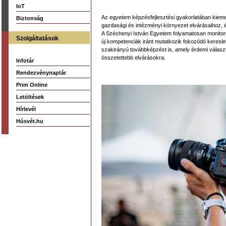
IoT
Az egyetem képzésfejlesztési gyakorlatában kiemelt
Biztonság
gazdasági és intézményi környezet elvárásaihoz,
A Széchenyi István Egyetem folyamatosan monitoroz
Szolgáltatások
új kompetenciák iránt mutatkozik fokozódó kereslet
szakirányú továbbképzést is, amely érdemi válasz
összetettebb elvárásokra.
Infotár
Rendezvénynaptár
Prim Online
Letöltések
Hírlevél
Húsvét.hu