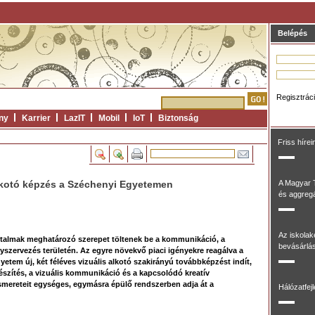
Belépés
Regisztrác
ny
Karrier
LazIT
Mobil
IoT
Biztonság
Friss hírei
alkotó képzés a Széchenyi Egyetemen
A Magyar 
és aggregál
Az iskolak
artalmak meghatározó szerepet töltenek be a kommunikáció, a
bevásárlás
yszervezés területén. Az egyre növekvő piaci igényekre reagálva a
yetem új, két féléves vizuális alkotó szakirányú továbbképzést indít,
észítés, a vizuális kommunikáció és a kapcsolódó kreatív
ismereteit egységes, egymásra épülő rendszerben adja át a
Hálózatfej