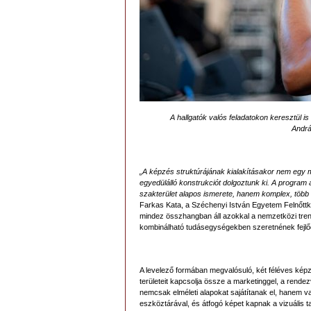
A hallgatók valós feladatokon keresztül 
Andrá
„A képzés struktúrájának kialakításakor nem egy m
egyedülálló konstrukciót dolgoztunk ki. A program
szakterület alapos ismerete, hanem komplex, több
Farkas Kata, a Széchenyi István Egyetem Felnőttké
mindez összhangban áll azokkal a nemzetközi trend
kombinálható tudásegységekben szeretnének fejlődni
A levelező formában megvalósuló, két féléves képz
területeit kapcsolja össze a marketinggel, a rende
nemcsak elméleti alapokat sajátítanak el, hanem 
eszköztárával, és átfogó képet kapnak a vizuális ta