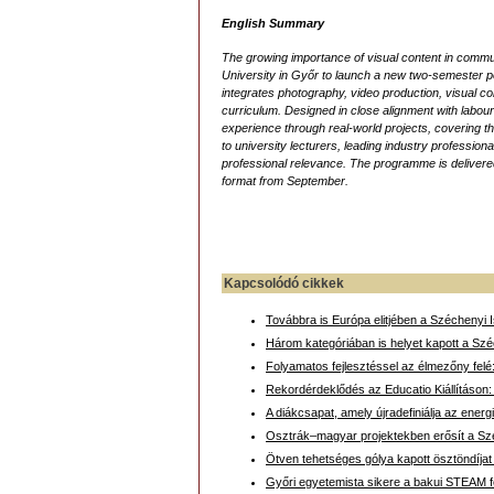
English Summary
The growing importance of visual content in comm
University in Győr to launch a new two-semester p
integrates photography, video production, visual co
curriculum. Designed in close alignment with labo
experience through real-world projects, covering the
to university lecturers, leading industry profession
professional relevance. The programme is delivered 
format from September.
Kapcsolódó cikkek
Továbbra is Európa elitjében a Széchenyi
Három kategóriában is helyet kapott a S
Folyamatos fejlesztéssel az élmezőny felé
Rekordérdeklődés az Educatio Kiállításon
A diákcsapat, amely újradefiniálja az ener
Osztrák–magyar projektekben erősít a S
Ötven tehetséges gólya kapott ösztöndíja
Győri egyetemista sikere a bakui STEAM f