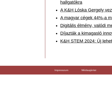
hallgatókra
A K&H Lóska Gergely vezet
A magyar cégek 44%-a már
Digitális élmény, valódi 
Díjazták a kimagasló inno
K&H STEM 2024: Új lehető
Impresszum
Médiaajánlat