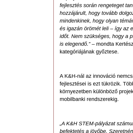
fejlesztés során rengeteget ta
hozzájárult, hogy tovább dolgo
mindenkinek, hogy olyan témá
és igazán örömét leli – így az 
időt. Nem szükséges, hogy a pro
is elegendő.”
– mondta Kertés
kategóriájának győztese.
A K&H-nál az innováció nemcsa
fejlesztései is ezt tükrözik. Tö
környezetben különböző projekt
mobilbanki rendszerekig.
„A K&H STEM-pályázat számu
befektetés a jövőbe. Szeretnén