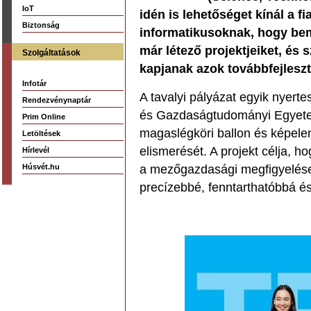
IoT
idén is lehetőséget kínál a 
Biztonság
informatikusoknak, hogy bem
már létező projektjeiket, és
Szolgáltatások
kapjanak azok továbbfejlesz
Infotár
A tavalyi pályázat egyik nyer
Rendezvénynaptár
és Gazdaságtudományi Egyetem
Prim Online
magaslégköri ballon és képelem
Letöltések
elismerését. A projekt célja, h
Hírlevél
Húsvét.hu
a mezőgazdasági megfigyeléseke
precízebbé, fenntarthatóbbá é