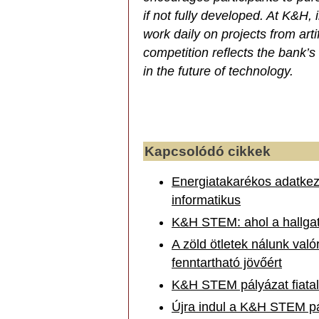
if not fully developed. At K&H,
work daily on projects from arti
competition reflects the bank’s
in the future of technology.
Kapcsolódó cikkek
Energiatakarékos adatkezel
informatikus
K&H STEM: ahol a hallgatók
A zöld ötletek nálunk való
fenntartható jövőért
K&H STEM pályázat fiata
Újra indul a K&H STEM pály