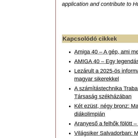
application and contribute to 
Kapcsolódó cikkek
Amiga 40 – A gép, ami me
AMIGA 40 – Egy legendás 
Lezárult a 2025-ös informa
magyar sikerekkel
A számítástechnika Trab
Társaság székházában
Két ezüst, négy bronz: Ma
diákolimpián
Aranyeső a felhők fölött –
Világsiker Salvadorban: