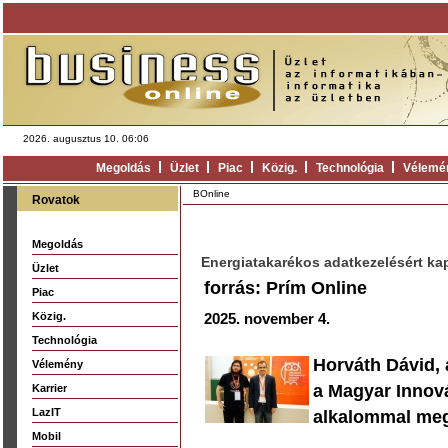
2026. augusztus 10. 06:06
Megoldás
Üzlet
Piac
Közig.
Technológia
Vélemé
BOnline
Rovatok
Megoldás
Energiatakarékos adatkezelésért kapo
Üzlet
forrás: Prím Online
Piac
Közig.
2025. november 4.
Technológia
Horváth Dávid, 
Vélemény
a Magyar Innová
Karrier
LazIT
alkalommal meg
Mobil