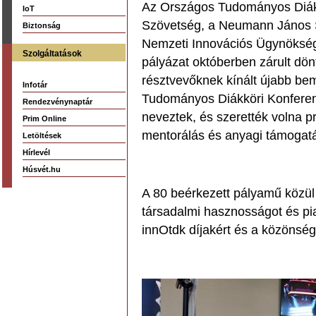
Az Országos Tudományos Diákk
IoT
Szövetség, a Neumann János 
Biztonság
Nemzeti Innovációs Ügynökség 
Szolgáltatások
pályázat októberben zárult dö
résztvevőknek kínált újabb bem
Infotár
Tudományos Diákköri Konferen
Rendezvénynaptár
neveztek, és szerették volna p
Prim Online
mentorálás és anyagi támogatá
Letöltések
Hírlevél
Húsvét.hu
A 80 beérkezett pályamű közül 
társadalmi hasznosságot és pia
innOtdk díjakért és a közönség