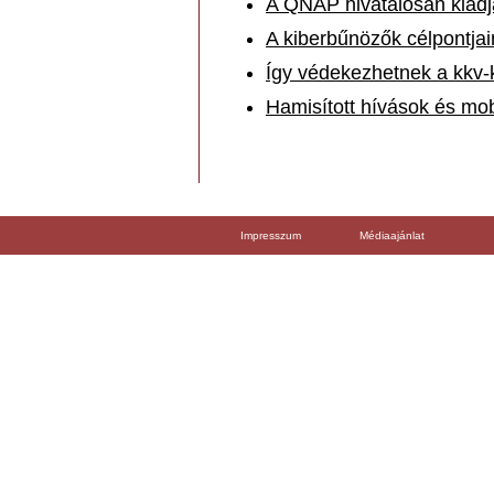
A QNAP hivatalosan kiadja
A kiberbűnözők célpontjai
Így védekezhetnek a kkv-
Hamisított hívások és mob
Impresszum
Médiaajánlat