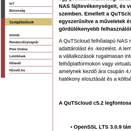
IoT
NAS fájltevékenységeit, és v
Biztonság
szemben. Emellett a QuTSclou
egyszerűsítve a műveletek é
Szolgáltatások
gördülékenyebb felhasználó
Infotár
A QuTScloud felhőalapú NAS ren
Rendezvénynaptár
adattárolást és -kezelést. A le
Prim Online
a vállalkozások rugalmasan int
Letöltések
felhőplatformokon vagy virtual
Hírlevél
Húsvét.hu
amelynek kezdő ára csupán 4,9
hatékony elosztását és a költs
A QuTScloud c5.2 legfontosa
•
OpenSSL LTS 3.0.9 tá