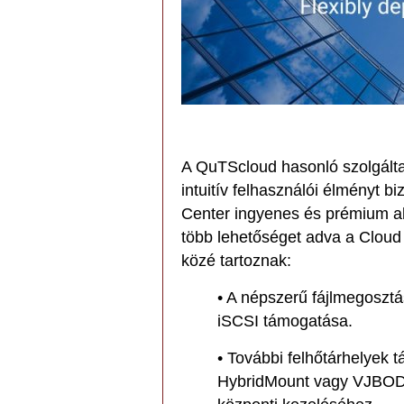
A QuTScloud hasonló szolgálta
intuitív felhasználói élményt b
Center ingyenes és prémium al
több lehetőséget adva a Cloud 
közé tartoznak:
• A népszerű fájlmegoszt
iSCSI támogatása.
• További felhőtárhelyek
HybridMount vagy VJBOD 