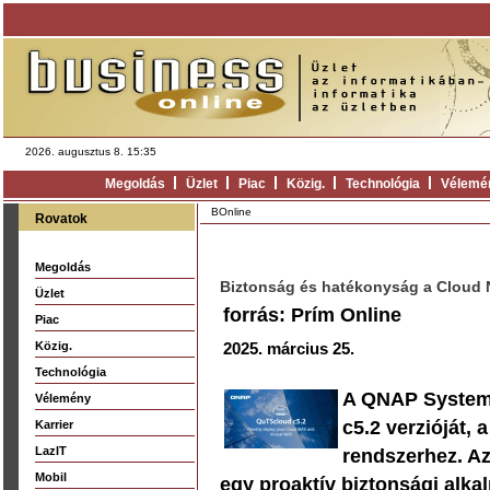
2026. augusztus 8. 15:35
Megoldás
Üzlet
Piac
Közig.
Technológia
Vélemé
BOnline
Rovatok
Megoldás
Biztonság és hatékonyság a Cloud 
Üzlet
forrás: Prím Online
Piac
Közig.
2025. március 25.
Technológia
A QNAP Systems
Vélemény
c5.2 verzióját, 
Karrier
LazIT
rendszerhez. Az
Mobil
egy proaktív biztonsági alka