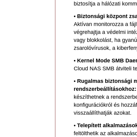
biztosítja a hálózati kom
•
Biztonsági központ zs
Aktívan monitorozza a fá
végrehajtja a védelmi int
vagy blokkolást, ha gyanús
zsarolóvírusok, a kiberfe
•
Kernel Mode SMB Daem
Cloud NAS SMB átviteli te
•
Rugalmas biztonsági me
rendszerbeállításokhoz:
készíthetnek a rendszerbeá
konfigurációkról és hozzá
visszaállíthatják azokat.
•
Telepített alkalmazáso
feltölthetik az alkalmazá