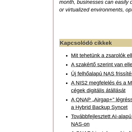
month, businesses can easily 
or virtualized environments, o
Kapcsolódó cikkek
Mit tehetünk a zsarolók el
A szakértő szerint van ell
Új felhőalapú NAS frissít
A NIS2 megfelelés és a M
cégek digitális átállását
A QNAP „Airgap+” légrésse
a Hybrid Backup Syncet
Továbbfejlesztett AI-alap
NAS-on