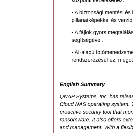
központi kezeléséhez.
• A biztonsági mentési és 
pillanatképekkel és verzió
• A fájlok gyors megtalálás
segítségével.
• AI-alapú fotómenedzsme
rendszerezéséhez, megos
English Summary
QNAP Systems, Inc. has release
Cloud NAS operating system. Th
proactive security tool that moni
ransomware. It also offers ext
and management. With a flexibl