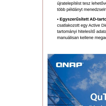
újratelepítést tesz lehet
több példányt menedzsel
•
Egyszerűsített AD-tart
csatlakozott egy Active D
tartományi hitelesítő adat
manuálisan kellene mega