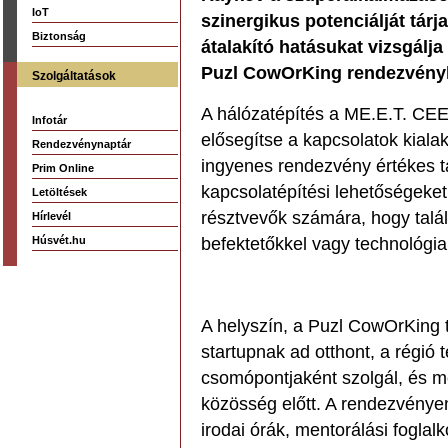
IoT
szinergikus potenciálját tárja
Biztonság
átalakító hatásukat vizsgálj
Puzl CowOrKing rendezvényh
Szolgáltatások
A hálózatépítés a ME.E.T. CEE
Infotár
elősegítse a kapcsolatok kiala
Rendezvénynaptár
ingyenes rendezvény értékes t
Prim Online
kapcsolatépítési lehetőségeket í
Letöltések
résztvevők számára, hogy talál
Hírlevél
Húsvét.hu
befektetőkkel vagy technológia
A helyszín, a Puzl CowOrKing 
startupnak ad otthont, a régió
csomópontjaként szolgál, és me
közösség előtt. A rendezvénye
irodai órák, mentorálási fogla