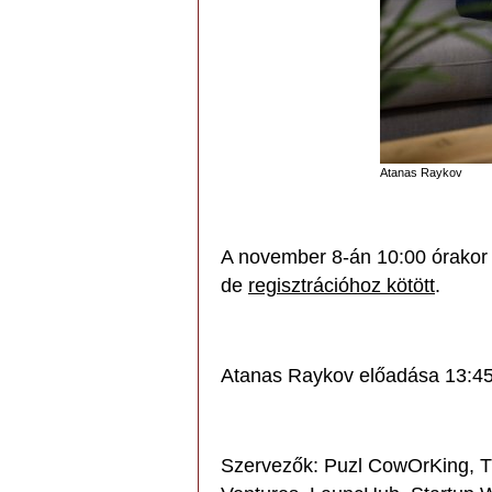
Atanas Raykov
A november 8-án 10:00 órakor
de
regisztrációhoz kötött
.
Atanas Raykov előadása 13:45
Szervezők: Puzl CowOrKing, T