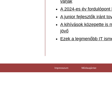
várják
A 2024-es év fordulópont
A junior fejlesztők iránt t
A kihívások közepette is 
jövő
Ezek a legmenőbb IT ism
Impresszum
Médiaajánlat