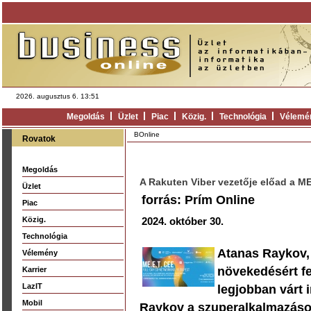
2026. augusztus 6. 13:51
Megoldás
Üzlet
Piac
Közig.
Technológia
Vélemé
BOnline
Rovatok
Megoldás
A Rakuten Viber vezetője előad a M
Üzlet
forrás: Prím Online
Piac
Közig.
2024. október 30.
Technológia
Atanas Raykov, 
Vélemény
növekedésért fe
Karrier
LazIT
legjobban várt 
Mobil
Raykov a szuperalkalmazások