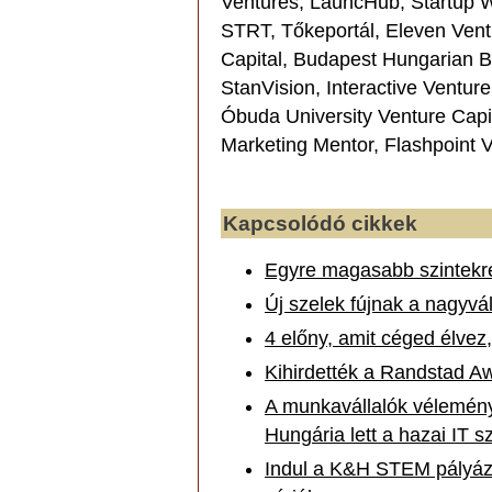
Ventures, LauncHub, Startup W
STRT, Tőkeportál, Eleven Vent
Capital, Budapest Hungarian B
StanVision, Interactive Ventur
Óbuda University Venture Capi
Marketing Mentor, Flashpoint V
Kapcsolódó cikkek
Egyre magasabb szintekre
Új szelek fújnak a nagyvál
4 előny, amit céged élvez
Kihirdették a Randstad Aw
A munkavállalók vélemény
Hungária lett a hazai IT
Indul a K&H STEM pályázat