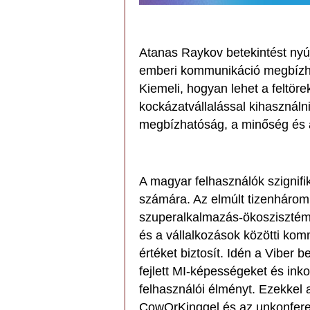
Atanas Raykov betekintést nyúj
emberi kommunikáció megbízh
Kiemeli, hogyan lehet a feltör
kockázatvállalással kihasznál
megbízhatóság, a minőség és 
A magyar felhasználók szignifi
számára. Az elmúlt tizenhárom 
szuperalkalmazás-ökoszisztémát 
és a vállalkozások közötti ko
értéket biztosít. Idén a Viber 
fejlett MI-képességeket és ink
felhasználói élményt. Ezekkel 
CowOrKinggel és az unkonferen