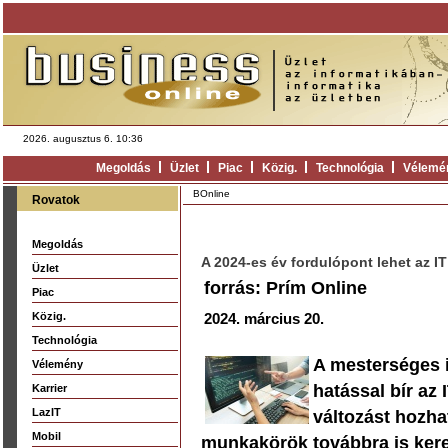
2026. augusztus 6. 10:36
Megoldás
Üzlet
Piac
Közig.
Technológia
Vélemé
BOnline
Rovatok
Megoldás
A 2024-es év fordulópont lehet az 
Üzlet
forrás: Prím Online
Piac
Közig.
2024. március 20.
Technológia
A mesterséges i
Vélemény
hatással bír az
Karrier
LazIT
változást hozha
Mobil
munkakörök továbbra is ker