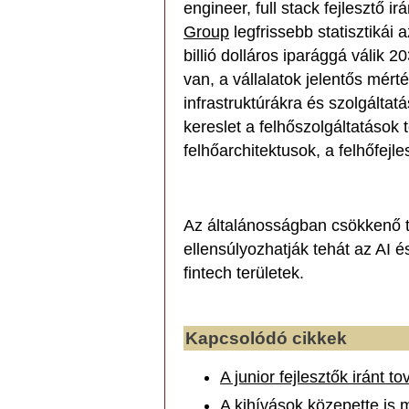
engineer, full stack fejlesztő i
Group
legfrissebb statisztikái 
billió dolláros iparággá válik 
van, a vállalatok jelentős mér
infrastruktúrákra és szolgált
kereslet a felhőszolgáltatások
felhőarchitektusok, a felhőfejl
Az általánosságban csökkenő t
ellensúlyozhatják tehát az AI é
fintech területek.
Kapcsolódó cikkek
A junior fejlesztők iránt t
A kihívások közepette is 