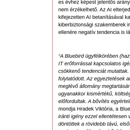
es évhez képest jelentős arány
nem érzékelhető. Az AI elterj
kifejezetten AI betanításával k
kiberbiztonsági szakemberek i
ellenére negatív tendencia is l
“A Bluebird ügyfélkörében (haz
IT erőforrással kapcsolatos i
csökkenő tendenciát mutattak.
folytatódott. Az egyeztetések 
meglévő állomány megtartására
ugyanakkor kismértékű, költség
előfordultak. A bővítés egyért
mondja Hradek Viktória, a Blu
iránti igény ezzel ellentétesen
döntöttek a rövidebb távú, első