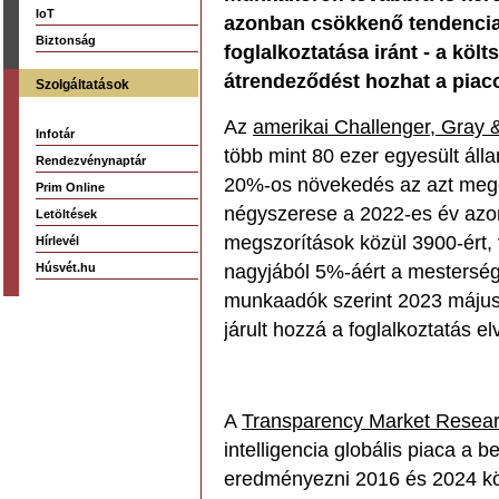
IoT
azonban csökkenő tendencia
Biztonság
foglalkoztatása iránt - a kö
átrendeződést hozhat a piac
Szolgáltatások
Az
amerikai Challenger, Gray 
Infotár
több mint 80 ezer egyesült áll
Rendezvénynaptár
20%-os növekedés az azt meg
Prim Online
négyszerese a 2022-es év azo
Letöltések
megszorítások közül 3900-ért
Hírlevél
Húsvét.hu
nagyjából 5%-áért a mesterséges
munkaadók szerint 2023 május
járult hozzá a foglalkoztatás 
A
Transparency Market Resea
intelligencia globális piaca a
eredményezni 2016 és 2024 kö