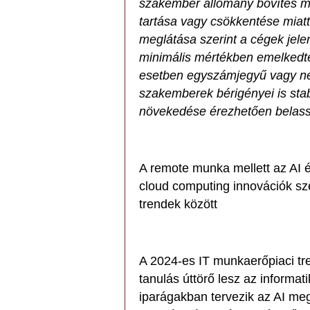
szakember állomány bővítés me
tartása vagy csökkentése miatt
meglátása szerint a cégek jel
minimális mértékben emelkedtek
esetben egyszámjegyű vagy nem 
szakemberek bérigényei is stab
növekedése érezhetően belass
A remote munka mellett az AI és
cloud computing innovációk sz
trendek között
A 2024-es IT munkaerőpiaci tre
tanulás úttörő lesz az informat
iparágakban tervezik az AI me