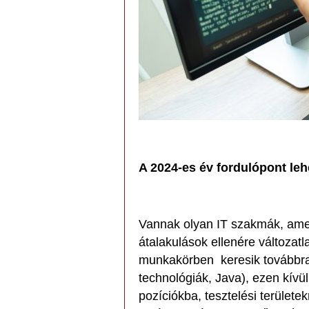
A 2024-es év fordulópont le
Vannak olyan IT szakmák, amel
átalakulások ellenére változatla
munkakörben keresik továbbra 
technológiák, Java), ezen kívü
pozíciókba, tesztelési területe