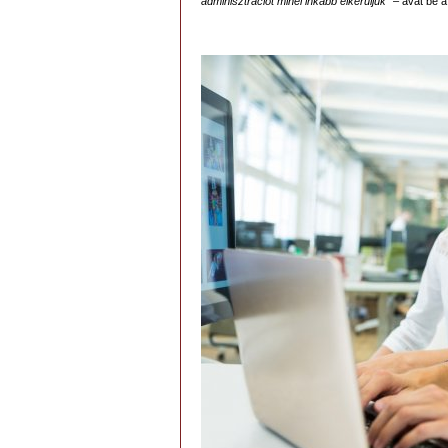
adminisztrációt minél inkább elkerüljük”
– avat be a