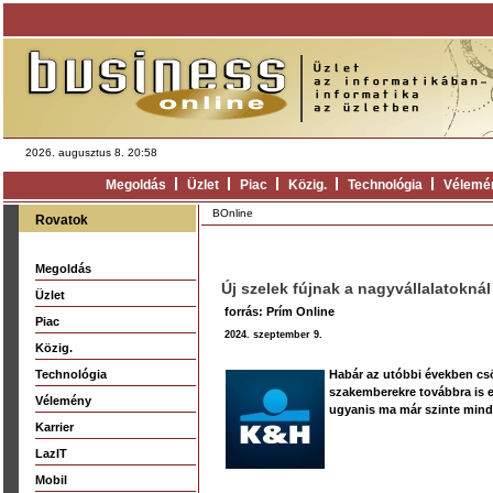
2026. augusztus 8. 20:58
Megoldás
Üzlet
Piac
Közig.
Technológia
Vélemé
BOnline
Rovatok
Megoldás
Új szelek fújnak a nagyvállalatoknál
Üzlet
forrás: Prím Online
Piac
2024. szeptember 9.
Közig.
Technológia
Habár az utóbbi években csö
szakemberekre továbbra is e
Vélemény
ugyanis ma már szinte minde
Karrier
LazIT
Mobil