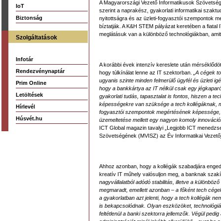
A Magyarországi Vezető Informatikusok Szövetsége
IoT
szerint a naprakész, gyakorlati informatikai szaktud
Biztonság
nyitottságra és az üzleti-fogyasztói szempontok me
bíztatják. A K&H STEM pályázat keretében a fiatal I
meglátásuk van a különböző technológiákban, amit 
Szolgáltatások
Infotár
A korábbi évek intenzív kereslete után mérséklőd
Rendezvénynaptár
hogy túlkínálat lenne az IT szektorban.
„A cégek to
ugyanis szinte minden felmerülő ügyfél és üzleti ig
Prim Online
hogy a bankkártya az IT nélkül csak egy jégkapar
Letöltések
gyakorlati tudás, tapasztalat is fontos, hiszen a t
képességekre van szüksége a tech kollégáknak, mint 
Hírlevél
fogyasztói szempontok megértésének képessége, m
Húsvét.hu
üzemeltetése mellett egy nagyon komoly innováció
ICT Global magazin tavalyi „Legjobb ICT menedzse
Szövetségének (MVISZ) az Év Informatikai Vezetője
Ahhoz azonban, hogy a kollégák szabadjára engedjék
kreatív IT műhely valósuljon meg, a banknak szakít
nagyvállalatból adódó stabilitás, illetve a különbö
megmaradt, emellett azonban – a főként tech cégekr
a gyakorlatban azt jelenti, hogy a tech kollégák n
is bekapcsolódnak. Olyan eszközöket, technológi
feltétlenül a banki szektorra jellemzők. Végül pedig