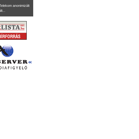
Telekom anonimizált
t...