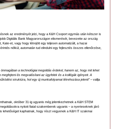
ítésnek az eredményét jelzi, hogy a K&H Csoport egymás után kétszer is
jobb Digitális Bank Magyarországon elismerését, bevezette az ország
 Kate-et, vagy hogy létrejött egy teljesen automatizált, a hazai
érintés nélkül, automatán tud elindulni egy fejlesztés összes ellenőrzése,
 önmagában a technológiai megoldás érdekel, hanem az, hogy mit lehet
 megfejteni és megvalósítani az ügyfelek és a kollégák igényeit. A
működési struktúra, hol egy új munkafolyamat létrehozása jelenti”
– vallja
llanthatnak, október 31-ig ugyanis még jelentkezhetnek a K&H STEM
áló megoldásokra nyitott fiatal szakemberek ugyanis – a nyerteseknek járó
rra is lehetőséget kaphatnak, hogy részt vegyenek a K&H IT szakmai