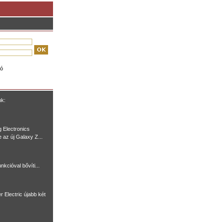
ió
nk:
 Electronics
e az új Galaxy Z...
nkcióval bővíti...
r Electric újabb két