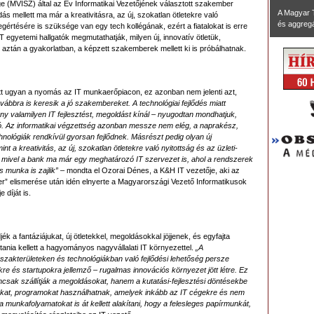
 (MVISZ) által az Év Informatikai Vezetőjének választott szakember
A Magyar 
ás mellett ma már a kreativitásra, az új, szokatlan ötletekre való
és aggregál
gértésére is szüksége van egy tech kollégának, ezért a fiatalokat is erre
T egyetemi hallgatók megmutathatják, milyen új, innovatív ötletük,
aztán a gyakorlatban, a képzett szakemberek mellett ki is próbálhatnak.
ött ugyan a nyomás az IT munkaerőpiacon, ez azonban nem jelenti azt,
vábbra is keresik a jó szakembereket. A technológiai fejlődés miatt
ény valamilyen IT fejlesztést, megoldást kínál – nyugodtan mondhatjuk,
ó. Az informatikai végzettség azonban messze nem elég, a naprakész,
echnológiák rendkívül gyorsan fejlődnek. Másrészt pedig olyan új
a kreativitás, az új, szokatlan ötletekre való nyitottság és az üzleti-
ivel a bank ma már egy meghatározó IT szervezet is, ahol a rendszerek
s munka is zajlik”
– mondta el Ozorai Dénes, a K&H IT vezetője, aki az
r” elismerése után idén elnyerte a Magyarországi Vezető Informatikusok
 díját is.
 a fantáziájukat, új ötletekkel, megoldásokkal jöjjenek, és egyfajta
ania kellett a hagyományos nagyvállalati IT környezettel.
„A
ző szakterületeken és technológiákban való fejlődési lehetőség persze
e és startupokra jellemző – rugalmas innovációs környezet jött létre. Ez
emcsak szállítják a megoldásokat, hanem a kutatási-fejlesztési döntésekbe
ákat, programokat használhatnak, amelyek inkább az IT cégekre és nem
 a munkafolyamatokat is át kellett alakítani, hogy a felesleges papírmunkát,