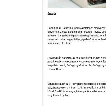
Freepik
Ennek az új, „startup a nagyvállalatban” megközel
elnyerte a Global Banking and Finance Review Leg
egyetlen hangalapú digitális pénzügyi asszisztensét,
bankszektorban egyedülálló „pipeline”, ahol emberi 
tesztelése, élesítése.
„Talán furán hangzik, de IT vezetőként engem nem
jobbá, hatékonyabbá tenni, hogyan tudjuk leginkább
megoldást pedig hol egy új alkalmazás, hol egy új 
Ozorai Dénes.
Mindebbe most az IT egyetemi hallgatók is belepi
pályázatra
ezen a linken
. Az új, innovatív, inspir
közel 2 millió forint anyagi támogatás mellett – a
projektmunkájában.