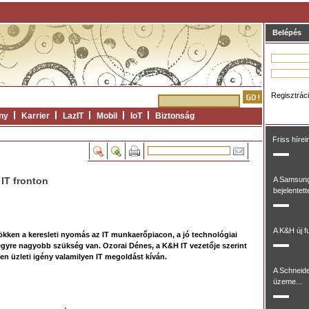
Belépés
Regisztrác
ny
Karrier
LazIT
Mobil
IoT
Biztonság
Friss hírei
 IT fronton
A Samsung
bejelentett
A K&H új fu
kken a keresleti nyomás az IT munkaerőpiacon, a jó technológiai
gyre nagyobb szükség van. Ozorai Dénes, a K&H IT vezetője szerint
n üzleti igény valamilyen IT megoldást kíván.
A Schneide
üzeme...