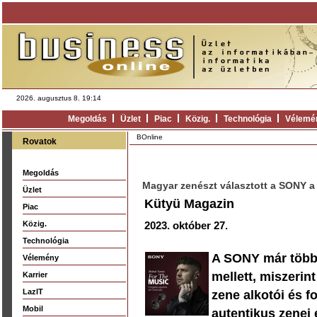
2026. augusztus 8. 19:14
Megoldás
Üzlet
Piac
Közig.
Technológia
Vélemé
BOnline
Rovatok
Megoldás
Magyar zenészt választott a SONY 
Üzlet
Kütyü Magazin
Piac
Közig.
2023. október 27.
Technológia
A SONY már több 
Vélemény
mellett, miszerin
Karrier
LazIT
zene alkotói és f
Mobil
autentikus zenei 