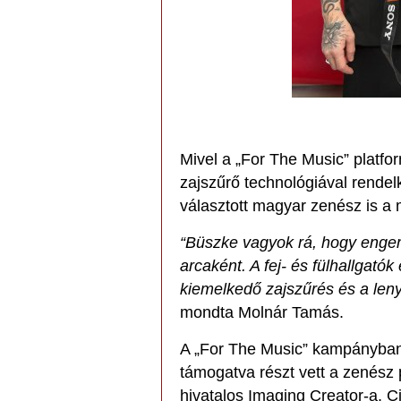
Mivel a „For The Music” platfo
zajszűrő technológiával rendelk
választott magyar zenész is a 
“Büszke vagyok rá, hogy enge
arcaként. A fej- és fülhallga
kiemelkedő zajszűrés és a len
mondta Molnár Tamás.
A „For The Music” kampányba
támogatva részt vett a zenész 
hivatalos Imaging Creator-a, Ci