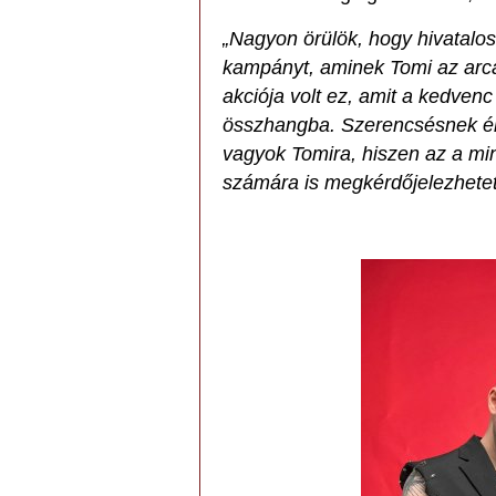
„Nagyon örülök, hogy hivatalo
kampányt, aminek Tomi az arc
akciója volt ez, amit a kedve
összhangba. Szerencsésnek é
vagyok Tomira, hiszen az a mi
számára is megkérdőjelezhetet