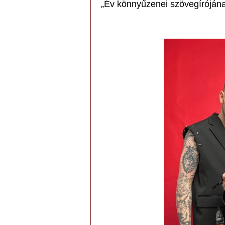
„Év könnyűzenei szövegíróján