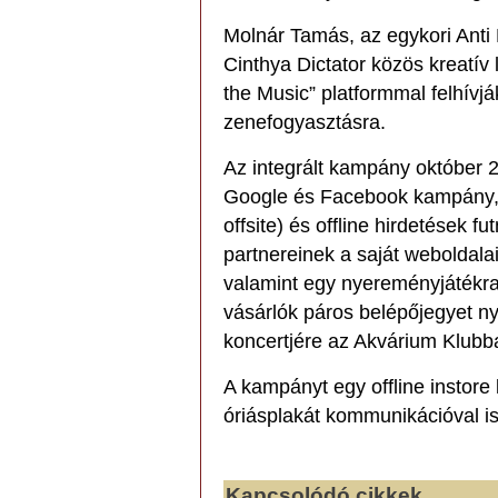
Molnár Tamás, az egykori Anti 
Cinthya Dictator közös kreatí
the Music” platformmal felhívjá
zenefogyasztásra.
Az integrált kampány október 2
Google és Facebook kampány, a
offsite) és offline hirdetések 
partnereinek a saját weboldala
valamint egy nyereményjátékr
vásárlók páros belépőjegyet 
koncertjére az Akvárium Klubb
A kampányt egy offline instor
óriásplakát kommunikációval i
Kapcsolódó cikkek