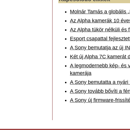
Molnár Tamás a globális 
Az Alpha kamerák 10 éves
Az Alpha tükör nélküli és
Esport csapattal fejlesztet
A Sony bemutatja az új I
Két új Alpha 7C kamerát 
A legmodernebb kép- és vi
kamerája
A Sony bemutatta a nyári 
A Sony tovább bővíti a f
A Sony új firmware-frissí