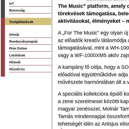
IoT
The Music” platform, amely cé
Biztonság
törekvések támogatása, beleé
aktivitásokat, élményeket – 
Szolgáltatások
A „For The Music” egy olyan ú
Infotár
az előadók kreatív látásmódja 
Rendezvénynaptár
támogatásával, mint a WH-1000
Prim Online
vagy a WF-1000XM5 aktív zajsz
Letöltések
Hírlevél
A kampány fő célja, hogy a SO
Húsvét.hu
előadóval együttműködve adja 
művészete harmóniában áll a vá
A speciális kollekcióra épülő 
a zene szerelmesei közötti ka
magyar zenésszel, Molnár Tam
Tamás mindennapjai összeforrt
tehetségét idén az Artisjus eli