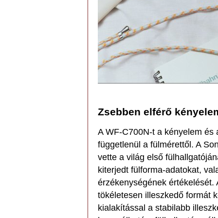
Zsebben elférő kényele
A WF-C700N-t a kényelem és a s
függetlenül a fülmérettől. A 
vette a világ első fülhallgatój
kiterjedt fülforma-adatokat, va
érzékenységének értékelését. 
tökéletesen illeszkedő formát 
kialakítással a stabilabb illes