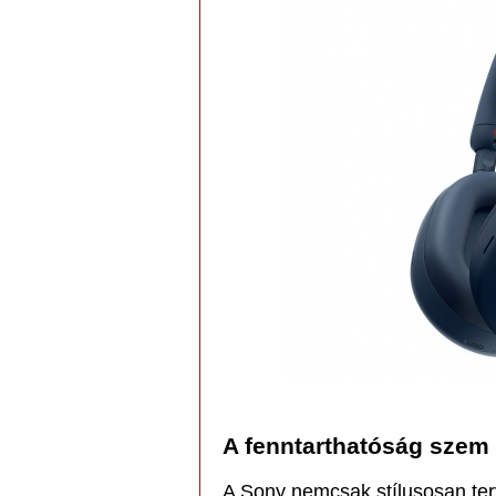
A fenntarthatóság szem e
A Sony nemcsak stílusosan t