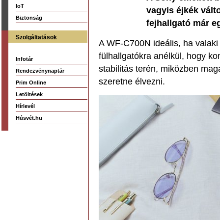
IoT
vagyis éjkék válto
Biztonság
fejhallgató már eg
Szolgáltatások
A WF-C700N ideális, ha valaki 
fülhallgatókra anélkül, hogy 
Infotár
stabilitás terén, miközben ma
Rendezvénynaptár
szeretne élvezni.
Prim Online
Letöltések
Hírlevél
Húsvét.hu