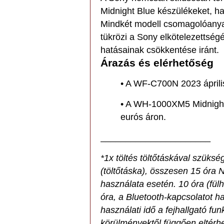
Midnight Blue készülékeket, ha
Mindkét modell csomagolóanya
tükrözi a Sony elkötelezettség
hatásainak csökkentése iránt.
Árazás és elérhetőség
• A WF-C700N 2023 április
• A WH-1000XM5 Midnight 
eurós áron.
______________________
*1x töltés töltőtáskával szükség
(töltőtáska), összesen 15 óra 
használata esetén. 10 óra (fülh
óra, a Bluetooth-kapcsolatot h
használati idő a fejhallgató fun
körülményektől függően eltérhet 