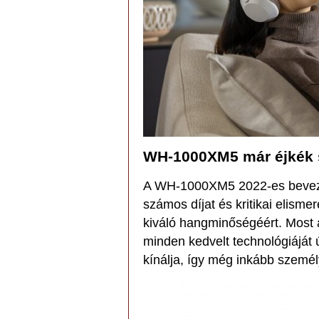
WH-1000XM5 már éjkék 
A WH-1000XM5 2022-es bevezeté
számos díjat és kritikai elisme
kiváló hangminőségéért. Most
minden kedvelt technológiáját ú
kínálja, így még inkább személ