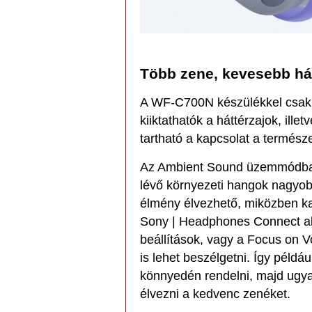
Több zene, kevesebb hát
A WF-C700N készülékkel csak a
kiiktathatók a háttérzajok, il
tartható a kapcsolat a természe
Az Ambient Sound üzemmódban
lévő környezeti hangok nagyobb
élmény élvezhető, miközben ka
Sony | Headphones Connect a
beállítások, vagy a Focus on Voi
is lehet beszélgetni. Így példá
könnyedén rendelni, majd ugyan
élvezni a kedvenc zenéket.