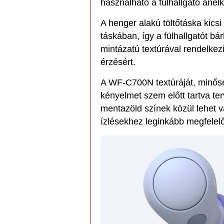
használható a fülhallgató anélk
A henger alakú töltőtáska kic
táskában, így a fülhallgatót bá
mintázatú textúrával rendelkez
érzésért.
A WF-C700N textúráját, minőség
kényelmet szem előtt tartva ter
mentazöld színek közül lehet v
ízlésekhez leginkább megfelel