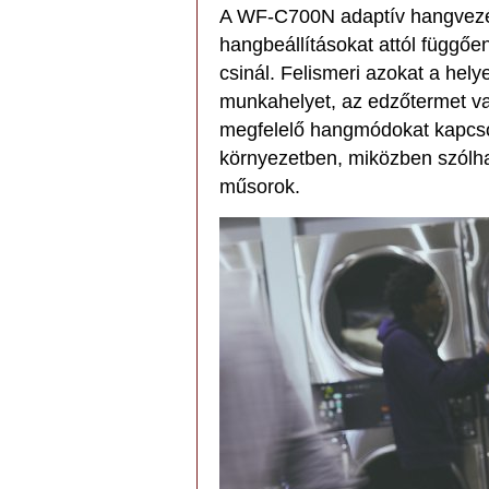
A WF-C700N adaptív hangvezérl
hangbeállításokat attól függően
csinál. Felismeri azokat a hel
munkahelyet, az edzőtermet va
megfelelő hangmódokat kapcso
környezetben, miközben szólha
műsorok.