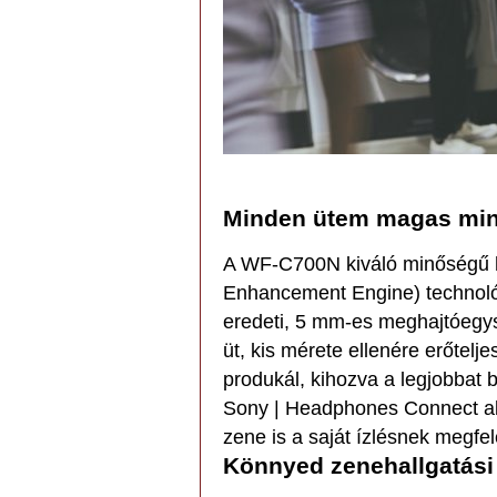
Minden ütem magas mi
A WF-C700N kiváló minőségű h
Enhancement Engine) technol
eredeti, 5 mm-es meghajtóeg
üt, kis mérete ellenére erőtel
produkál, kihozva a legjobbat 
Sony | Headphones Connect al
zene is a saját ízlésnek megfe
Könnyed zenehallgatási