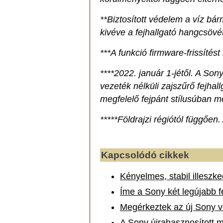
**Biztosított védelem a víz bár
kivéve a fejhallgató hangcsövé
***A funkció firmware-frissítést
****2022. január 1-jétől. A Sony
vezeték nélküli zajszűrő fejha
megfelelő fejpánt stílusúban m
*****Földrajzi régiótól függően
Kapcsolódó cikkek
Kényelmes, stabil illesz
Íme a Sony két legújabb f
Megérkeztek az új Sony ve
A Sony újrahasznosított m