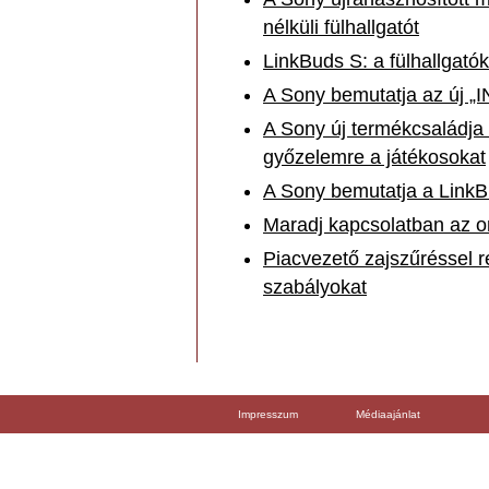
nélküli fülhallgatót
LinkBuds S: a fülhallgató
A Sony bemutatja az új „
A Sony új termékcsaládja
győzelemre a játékosokat
A Sony bemutatja a LinkBu
Maradj kapcsolatban az onl
Piacvezető zajszűréssel re
szabályokat
Impresszum
Médiaajánlat