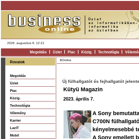
2026. augusztus 9. 12:21
Megoldás
Üzlet
Piac
Közig.
Technológia
Vélemé
BOnline
Rovatok
Megoldás
Új fülhallgatót és fejhallgatót jelent
Üzlet
Kütyü Magazin
Piac
Közig.
2023. április 7.
Technológia
A Sony bemutatta 
Vélemény
C700N fülhallgat
Karrier
LazIT
kényelmesebbé tes
Mobil
A Sony emellett 