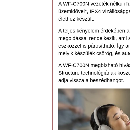
A WF-C700N vezeték nélküli fü
üzemidővel*, IPX4 vízállóságga
élethez készült.
A teljes kényelem érdekében 
megoldással rendelkezik, ami a
eszközzel is párosítható. Így a
melyik készülék csörög, és au
A WF-C700N megbízható hívásm
Structure technológiának kösz
adja vissza a beszédhangot.