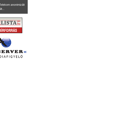
Telekom anonimizált
t...