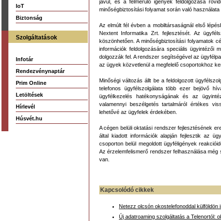
javul, és a felmerülő igények feldolgozása rö
IoT
minőségbiztosítási folyamat során való használata a
Biztonság
Az elmúlt fél évben a mobiltársaságnál első lépé
Nextent Informatika Zrt. fejlesztését. Az ügyfé
Szolgáltatások
köszönhetően. A minőségbiztosítási folyamatok cé
információk feldolgozására speciális ügyintézői mun
dolgozzák fel. A rendszer segítségével az ügyfél
Infotár
az ügyek közvetlenül a megfelelő csoportokhoz kerü
Rendezvénynaptár
Minőségi változás állt be a feldolgozott ügyfélsz
Prim Online
telefonos ügyfélszolgálata több ezer bejövő hí
Letöltések
ügyfélkezelés hatékonyságának és az ügyinté
valamennyi beszélgetés tartalmáról értékes vi
Hírlevél
lehetővé az ügyfelek érdekében.
Húsvét.hu
A cégen belüli oktatási rendszer fejlesztésének e
által kiadott információk alapján fejlesztik az
csoporton belül megoldott ügyféligények reakció
Az érzelemfelismerő rendszer felhasználása még s
van.
Kapcsolódó cikkek
Netezz olcsón okostelefonoddal külföldön 
Új adatroaming szolgáltatás a Telenortól: o