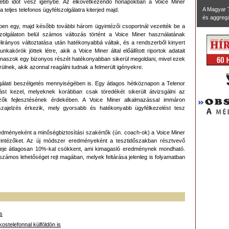
videbb időt vesz igénybe. Az elkövetkezendő hónapokban a Voice Miner
A Magyar 
 teljes telefonos ügyfélszolgálatra kiterjed majd.
és aggregál
sben egy, majd később további három ügyintézői csoportnál vezették be a
lszolgálaton belül számos változás történt a Voice Miner használatának
lirányos változtatása után hatékonyabbá váltak, és a rendszerből kinyert
kakörök jöttek létre, akik a Voice Miner által előállított riportok adatait
panaszok egy bizonyos részét hatékonyabban sikerül megoldani, mivel ezek
lnek, akik azonnal reagálni tudnak a felmerült igényekre.
olgálati beszélgetés mennyiségében is. Egy átlagos hétköznapon a Telenor
vást kezel, melyeknek korábban csak töredékét sikerült átvizsgálni az
zők fejlesztésének érdekében. A Voice Miner alkalmazással immáron
sszajelzés érkezik, mely gyorsabb és hatékonyabb ügyfélkezelést tesz
redményeként a minőségbiztosítási szakértők (ún. coach-ok) a Voice Miner
 ügyintézőket. Az új módszer eredményeként a tesztidőszakban résztvevő
ideje átlagosan 10%-kal csökkent, ami kimagasló eredménynek mondható.
zámos lehetőséget rejt magában, melyek feltárása jelenleg is folyamatban
is
kostelefonnal külföldön is