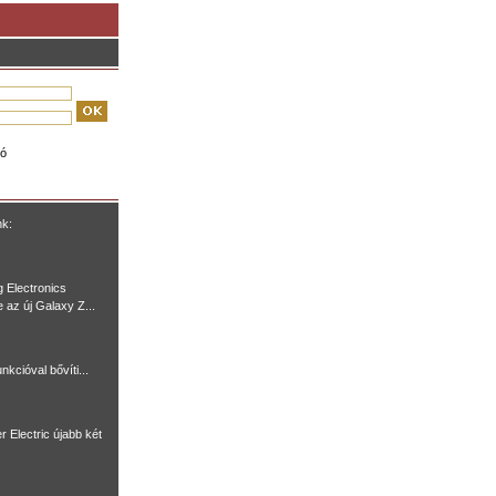
ió
nk:
 Electronics
e az új Galaxy Z...
nkcióval bővíti...
r Electric újabb két