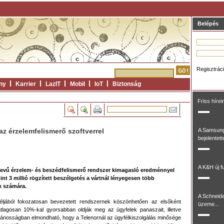
Belépés
Regisztrác
ny
Karrier
LazIT
Mobil
IoT
Biztonság
Friss hírei
az érzelemfelismerő szoftverrel
A Samsung
bejelentett
A K&H új fu
nevű érzelem- és beszédfelismerő rendszer kimagasló eredménnyel
mint 3 millió rögzített beszélgetés a vártnál lényegesen több
ők számára.
A Schneide
céljából fokozatosan bevezetett rendszernek köszönhetően az elsőként
üzeme...
 átlagosan 10%-kal gyorsabban oldják meg az ügyfelek panaszait, illetve
Általánosságban elmondható, hogy a Telenornál az ügyfélkiszolgálás minősége