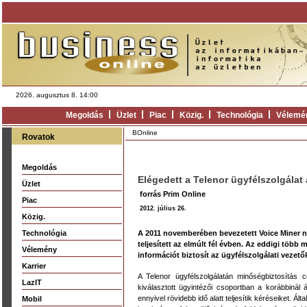
2026. augusztus 8. 14:00
Megoldás
Üzlet
Piac
Közig.
Technológia
Vélemé
BOnline
Rovatok
Megoldás
Elégedett a Telenor ügyfélszolgálat 
Üzlet
forrás Prim Online
Piac
2012. július 26.
Közig.
Technológia
A 2011 novemberében bevezetett Voice Miner 
teljesített az elmúlt fél évben. Az eddigi több 
Vélemény
információt biztosít az ügyfélszolgálati vezet
Karrier
A Telenor ügyfélszolgálatán minőségbiztosítás 
LazIT
kiválasztott ügyintézői csoportban a korábbinál
ennyivel rövidebb idő alatt teljesítik kéréseiket. 
Mobil