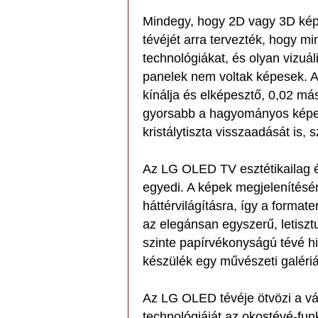
Mindegy, hogy 2D vagy 3D kép
tévéjét arra tervezték, hogy mi
technológiákat, és olyan vizuá
panelek nem voltak képesek. A 
kínálja és elképesztő, 0,02 má
gyorsabb a hagyományos képer
kristálytiszta visszaadását is, 
Az LG OLED TV esztétikailag és
egyedi. A képek megjelenítésé
háttérvilágításra, így a form
az elegánsan egyszerű, letisztu
szinte papírvékonyságú tévé hi
készülék egy művészeti galériá
Az LG OLED tévéje ötvözi a v
technológiáját az okostévé-funk