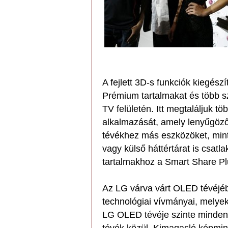
A fejlett 3D-s funkciók kiegés
Prémium tartalmakat és több sz
TV felületén. Itt megtaláljuk 
alkalmazását, amely lenyűgöző 
tévékhez más eszközöket, mint 
vagy külső háttértárat is csatl
tartalmakhoz a Smart Share Pl
Az LG várva várt OLED tévéjébe
technológiai vívmányai, melyek
LG OLED tévéje szinte minden 