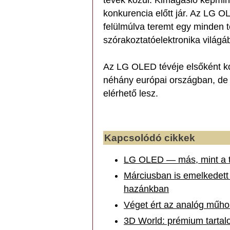
tévék közül. Kimagasló képmin
konkurencia előtt jár. Az LG 
felülmúlva teremt egy minden t
szórakoztatóelektronika világ
Az LG OLED tévéje elsőként ko
néhány európai országban, de 
elérhető lesz.
Kapcsolódó cikkek
LG OLED — más, mint a t
Márciusban is emelkedett a
hazánkban
Véget ért az analóg műh
3D World: prémium tartal