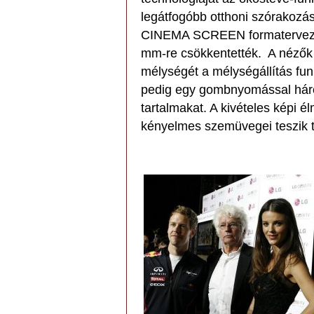
legátfogóbb otthoni szórakozá
CINEMA SCREEN formatervezés
mm-re csökkentették. A nézők 
mélységét a mélységállítás fu
pedig egy gombnyomással háro
tartalmakat. A kivételes képi 
kényelmes szemüvegei teszik t