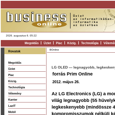
2026. augusztus 6. 05:22
Megoldás
Üzlet
Piac
Közig.
Technológia
Vélemé
BOnline
Rovatok
Megoldás
LG OLED — legnagyobb, legkeske
Üzlet
forrás Prim Online
Piac
Közig.
2012. május 26.
Technológia
Az LG Electronics (LG) a mon
Vélemény
világ legnagyobb (55 hüvelyk
Karrier
LazIT
legkeskenyebb (mindössze 4 
Mobil
kompromisszumok nélküli ké