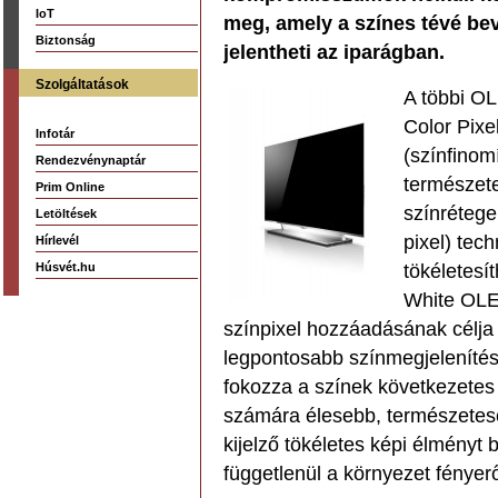
IoT
meg, amely a színes tévé be
Biztonság
jelentheti az iparágban.
Szolgáltatások
A többi OL
Color Pixel
Infotár
(színfinom
Rendezvénynaptár
természete
Prim Online
színrétege
Letöltések
pixel) tech
Hírlevél
Húsvét.hu
tökéletesí
White OLE
színpixel hozzáadásának célja
legpontosabb színmegjelenítés.
fokozza a színek következetes
számára élesebb, természetese
kijelző tökéletes képi élményt b
függetlenül a környezet fényer