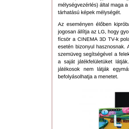
mélységvezérlés) által maga a j
tárhatású képek mélységét.
Az eseményen élőben kipróbál
jogosan állítja az LG, hogy gy
fícsör a CINEMA 3D TV-k polar
esetén bizonyul hasznosnak. A
szemüveg segítségével a felek
a saját játékfelületüket lát
játékosok nem látják egymá
befolyásolhatja a menetet.