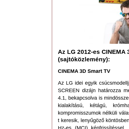
Az LG 2012-es CINEMA 3
(sajtóközlemény):
CINEMA 3D Smart TV
Az LG idei egyik csúcsmodel
SCREEN dizájn határozza meg
4.1, bekapcsolva is mindössz
kialakítású, kétágú, kró
kompromisszumok nélküli válas
t keresik, lenyűgöző köntösbe
Hz-es (MCI) képfrissítéssel,