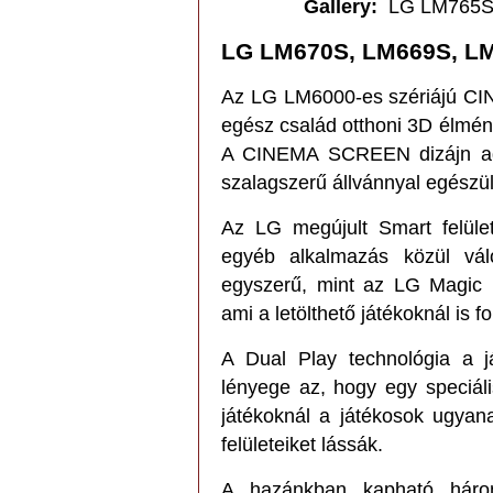
Gallery
:
LG LM765
LG LM670S, LM669S, L
Az LG LM6000-es szériájú CI
egész család otthoni 3D élmé
A CINEMA SCREEN dizájn adta
szalagszerű állvánnyal egészül
Az LG megújult Smart felüle
egyéb alkalmazás közül vál
egyszerű, mint az LG Magic 
ami a letölthető játékoknál is f
A Dual Play technológia a j
lényege az, hogy egy speciál
játékoknál a játékosok ugyan
felületeiket lássák.
A hazánkban kapható háro