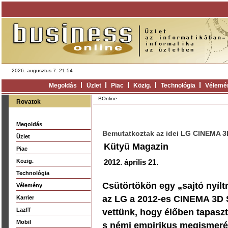
2026. augusztus 7. 21:54
Megoldás
Üzlet
Piac
Közig.
Technológia
Vélemé
BOnline
Rovatok
Megoldás
Bemutatkoztak az idei LG CINEMA 
Üzlet
Kütyü Magazin
Piac
Közig.
2012. április 21.
Technológia
Csütörtökön egy „sajtó nyílt
Vélemény
az LG a 2012-es CINEMA 3D Sm
Karrier
LazIT
vettünk, hogy élőben tapasz
Mobil
s némi empirikus megismeré