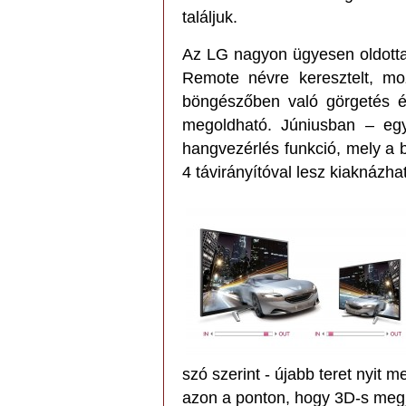
találjuk.
Az LG nagyon ügyesen oldotta
Remote névre keresztelt, moz
böngészőben való görgetés é
megoldható. Júniusban – egy
hangvezérlés funkció, mely a b
4 távirányítóval lesz kiaknázha
szó szerint - újabb teret nyit
azon a ponton, hogy 3D-s megj