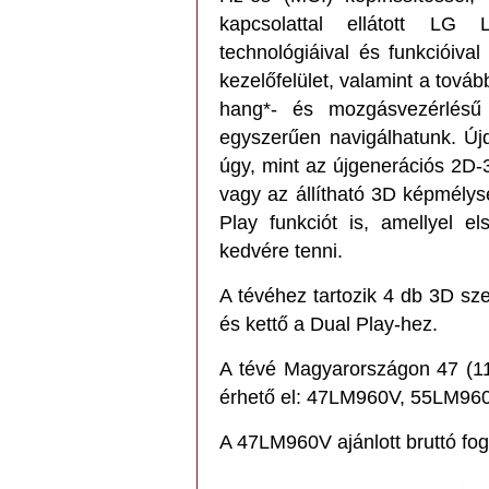
kapcsolattal ellátott LG
technológiáival és funkcióival
kezelőfelület, valamint a tová
hang*- és mozgásvezérlésű
egyszerűen navigálhatunk. Új
úgy, mint az újgenerációs 2D
vagy az állítható 3D képmélys
Play funkciót is, amellyel e
kedvére tenni.
A tévéhez tartozik 4 db 3D sz
és kettő a Dual Play-hez.
A tévé Magyarországon 47 (1
érhető el: 47LM960V, 55LM96
A 47LM960V ajánlott bruttó fogy