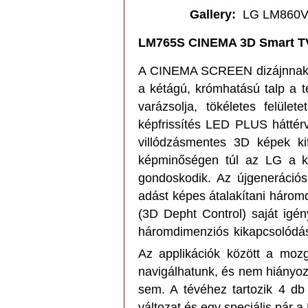
Gallery
:
LG LM860
LM765S CINEMA 3D Smart T
A CINEMA SCREEN dizájnnak k
a kétágú, krómhatású talp a 
varázsolja, tökéletes felü
képfrissítés LED PLUS háttérvi
villódzásmentes 3D képek ki
képminőségen túl az LG a ki
gondoskodik. Az újgeneráció
adást képes átalakítani három
(3D Depht Control) saját igé
háromdimenziós kikapcsolódá
Az applikációk között a moz
navigálhatunk, és nem hiányozn
sem. A tévéhez tartozik 4 d
változat és egy speciális pár a