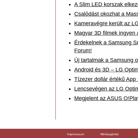
A Slim LED korszak elkez
Csalódást okozhat a Mas
Kameravégre került az L
Magyar 3D filmek ingyen
Érdekelnek a Samsung Sm
Forum!
Új tartalmak a Samsung 
Android és 3D – LG Opti
Tízezer dollár értékű App 
Lencsevégen az LG Opti
Megjelent az ASUS O!Pla
Impresszum
Médiaajánlat