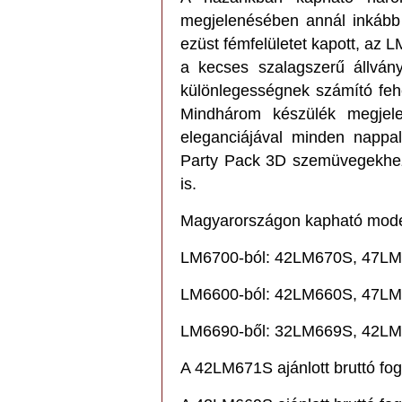
megjelenésében annál inkább
ezüst fémfelületet kapott, az 
a kecses szalagszerű állván
különlegességnek számító fehér
Mindhárom készülék megjelen
eleganciájával minden nappa
Party Pack 3D szemüvegekhez 
is.
Magyarországon kapható mode
LM6700-ból: 42LM670S, 47L
LM6600-ból: 42LM660S, 47L
LM6690-ből: 32LM669S, 42L
A 42LM671S ajánlott bruttó fogy