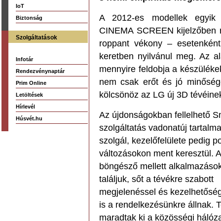
IoT
A 2012-es modellek egyik 
Biztonság
CINEMA SCREEN kijelzőben rej
Szolgáltatások
roppant vékony – esetenként
keretben nyilvánul meg. Az al
Infotár
mennyire feldobja a készülékek
Rendezvénynaptár
nem csak erőt és jó minőséget 
Prim Online
kölcsönöz az LG új 3D tévéine
Letöltések
Hírlevél
Az újdonságokban fellelhető S
Húsvét.hu
szolgáltatás vadonatúj tartalm
szolgál, kezelőfelülete pedig po
változásokon ment keresztül. A
böngésző mellett alkalmazások
találjuk, sőt a tévékre szabott
megjelenéssel és kezelhetőség
is a rendelkezésünkre állnak.
maradtak ki a közösségi hálóza