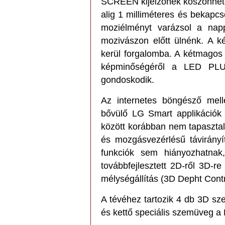
SCREEN kijelzőnek köszönhető
alig 1 milliméteres és bekapcs
moziélményt varázsol a napp
mozivászon előtt ülnénk. A k
kerül forgalomba. A kétmago
képminőségéről a LED PLUS
gondoskodik.
Az internetes böngésző mell
bővülő LG Smart applikációk 
között korábban nem tapasztal
és mozgásvezérlésű távirány
funkciók sem hiányozhatnak
továbbfejlesztett 2D-ről 3D-
mélységállítás (3D Depht Contr
A tévéhez tartozik 4 db 3D sz
és kettő speciális szemüveg a 