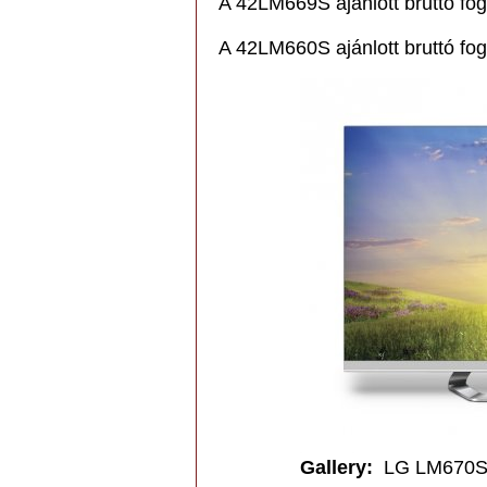
A 42LM669S ajánlott bruttó fogy
A 42LM660S ajánlott bruttó fogy
Gallery
:
LG LM670