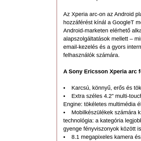
Az Xperia arc-on az Android pla
hozzáférést kínál a GoogleT mo
Android-marketen elérhető alk
alapszolgáltatások mellett – m
email-kezelés és a gyors inter
felhasználók számára.
A Sony Ericsson Xperia arc f
• Karcsú, könnyű, erős és tö
• Extra széles 4.2” multi-tou
Engine: tökéletes multimédia é
• Mobilkészülékek számára ki
technológia: a kategória legjob
gyenge fényviszonyok között i
• 8.1 megapixeles kamera és