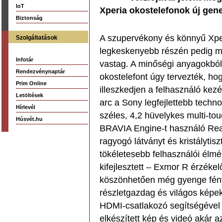
IoT
Xperia okostelefonok új gene
Biztonság
A szupervékony és könnyű Xpe
Szolgáltatások
legkeskenyebb részén pedig mi
Infotár
vastag. A minőségi anyagokból 
Rendezvénynaptár
okostelefont úgy tervezték, hog
Prim Online
illeszkedjen a felhasználó kez
Letöltések
arc a Sony legfejlettebb technoló
Hírlevél
széles, 4,2 hüvelykes multi-to
Húsvét.hu
BRAVIA Engine-t használó Real
ragyogó látványt és kristálytis
tökéletesebb felhasználói élmé
kifejlesztett – Exmor R érzékel
köszönhetően még gyenge fényv
részletgazdag és világos képek,
HDMI-csatlakozó segítségével
elkészített kép és videó akár az