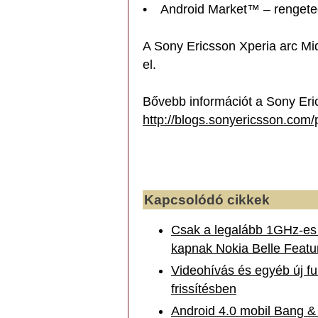
• Android Market™ – rengeteg
A Sony Ericsson Xperia arc Mid
el.
Bővebb információt a Sony Eric
http://blogs.sonyericsson.com/
Kapcsolódó cikkek
Csak a legalább 1GHz-es 
kapnak Nokia Belle Featur
Videohívás és egyéb új f
frissítésben
Android 4.0 mobil Bang &