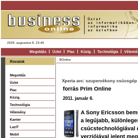
2026. augusztus 8. 23:46
Megoldás
Üzlet
Piac
Közig.
Technológia
Vélemé
BOnline
Rovatok
Megoldás
Xperia arc: szupervékony csúcsgép 
Üzlet
forrás Prim Online
Piac
Közig.
2011. január 6.
Technológia
A Sony Ericsson bemut
Vélemény
a legújabb, különleg
Karrier
LazIT
csúcstechnológiával é
Mobil
verziójával jelent meg