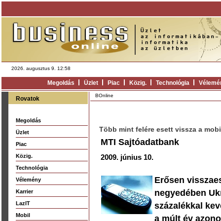
2026. augusztus 9. 12:58
Megoldás
Üzlet
Piac
Közig.
Technológia
Vélemé
BOnline
Rovatok
Megoldás
Több mint felére esett vissza a mob
Üzlet
MTI Sajtóadatbank
Piac
Közig.
2009. június 10.
Technológia
Erősen visszaes
Vélemény
negyedében Ukr
Karrier
LazIT
százalékkal kev
Mobil
a múlt év azon