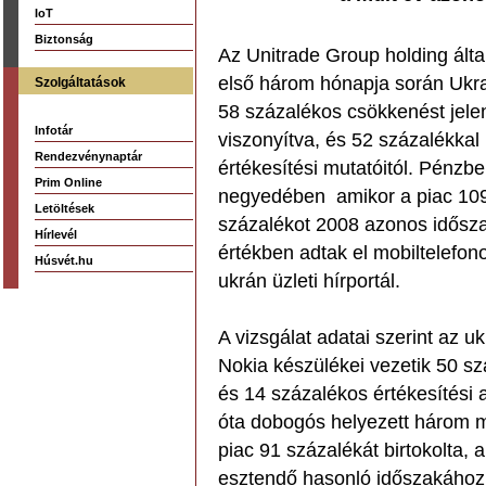
IoT
Biztonság
Az Unitrade Group holding által
első három hónapja során Ukra
Szolgáltatások
58 százalékos csökkenést jele
Infotár
viszonyítva, és 52 százalékka
Rendezvénynaptár
értékesítési mutatóitól. Pénzb
Prim Online
negyedében amikor a piac 109,2 
Letöltések
százalékot 2008 azonos idősza
Hírlevél
értékben adtak el mobiltelefon
Húsvét.hu
ukrán üzleti hírportál.
A vizsgálat adatai szerint az uk
Nokia készülékei vezetik 50 s
és 14 százalékos értékesítési 
óta dobogós helyezett három 
piac 91 százalékát birtokolta,
esztendő hasonló időszakához 