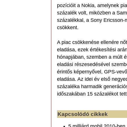
pozícióit a Nokia, amelynek p
százalék volt, miközben a Sam
százalékkal, a Sony Ericsson-
csökkent.
A piac csökkenése ellenére nő
eladása, ezek értékesítési ará
hónapjában, szemben a múlt é
eladási részesedésével szembe
érintős képernyővel, GPS-vevőv
eladása. Az idei év első negye
százaléka harmadik generációs
időszakában 15 százalékot tett
Kapcsolódó cikkek
5 milliárd mobil 2010-ben