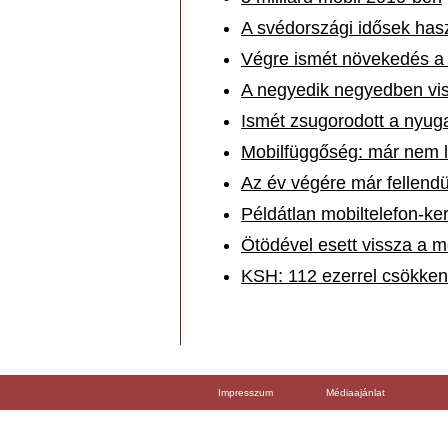
A svédországi idősek hasz
Végre ismét növekedés a
A negyedik negyedben vis
Ismét zsugorodott a nyuga
Mobilfüggőség: már nem le
Az év végére már fellendü
Példátlan mobiltelefon-k
Ötödével esett vissza a m
KSH: 112 ezerrel csökkent
Impresszum
Médiaajánlat