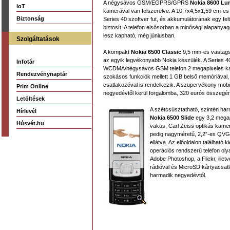
A négysávos GSM/EGPRS/GPRS
Nokia 8600 Lu
IoT
kamerával van felszerelve. A 10,7x4,5x1,59 cm-e
Biztonság
Series 40 szoftver fut, és akkumulátorának egy feltö
biztosít. A telefon elsősorban a minőségi alapanyag
lesz kapható, még júniusban.
Szolgáltatások
A kompakt
Nokia 6500 Classic
9,5 mm-es vastags
az egyik legvékonyabb Nokia készülék. A Series 4
Infotár
WCDMA/négysávos GSM telefon 2 megapixeles ka
Rendezvénynaptár
szokásos funkciók mellett 1 GB belső memóriával
csatlakozóval is rendelkezik. A szupervékony mobi
Prim Online
negyedévtől kerül forgalomba, 320 eurós összegér
Letöltések
A szétcsúsztatható, szintén ha
Hírlevél
Nokia 6500 Slide
egy 3,2 megap
Húsvét.hu
vakus, Carl Zeiss optikás kamerá
pedig nagyméretű, 2,2”-es QVGA
ellátva. Az előoldalon található 
operációs rendszerű telefon olya
Adobe Photoshop, a Flickr, illet
rádióval és MicroSD kártyacsat
harmadik negyedévtől.