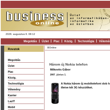
2026. augusztus 6. 08:12
Megoldás
Üzlet
Piac
Közig.
Technológia
Vélemé
BOnline
Rovatok
Megoldás
Három új Nokia telefon
Üzlet
Milkovits Gábor
Piac
2007. június 1.
Közig.
Technológia
A Nokia három új mobiltelefont dob h
illetve két 3G készüléket.
Vélemény
Karrier
LazIT
Mobil