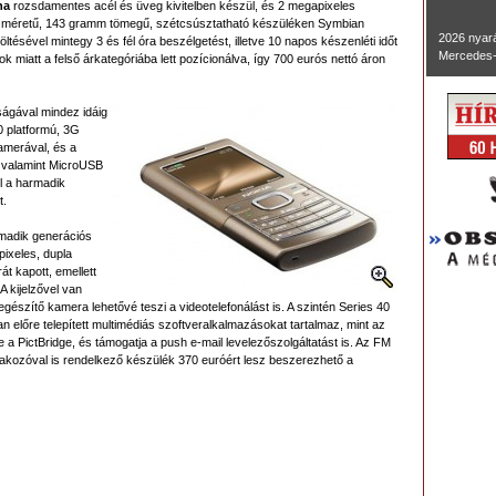
na
rozsdamentes acél és üveg kivitelben készül, és 2 megapixeles
s méretű, 143 gramm tömegű, szétcsúsztatható készüléken Symbian
2026 nyará
ltésével mintegy 3 és fél óra beszélgetést, illetve 10 napos készenléti időt
Mercedes-
ok miatt a felső árkategóriába lett pozícionálva, így 700 eurós nettó áron
ágával mindez idáig
0 platformú, 3G
merával, és a
, valamint MicroUSB
l a harmadik
t.
rmadik generációs
ixeles, dupla
t kapott, emellett
 kijelzővel van
kiegészítő kamera lehetővé teszi a videotelefonálást is. A szintén Series 40
n előre telepített multimédiás szoftveralkalmazásokat tartalmaz, mint az
ve a PictBridge, és támogatja a push e-mail levelezőszolgáltatást is. Az FM
lakozóval is rendelkező készülék 370 euróért lesz beszerezhető a