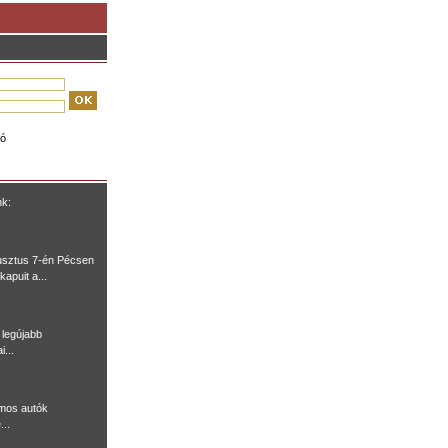
ió
nk:
usztus 7-én Pécsen
kapuit a...
legújabb
i...
omos autók
...