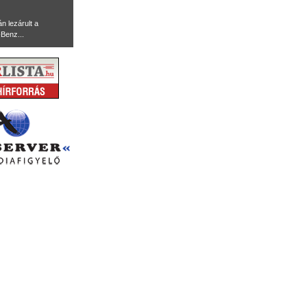
n lezárult a
Benz...