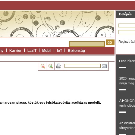
Belépés
Regisztrác
ny
Karrier
LazIT
Mobil
IoT
Biztonság
Friss hírei
2026. aug
nyitja meg 
A HONOR 
amarosan piacra, köztük egy felsőkategóriás acélházas modellt,
technológia
Az elektr
térnyerése