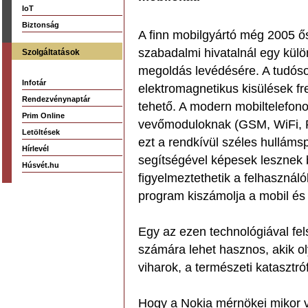
IoT
Biztonság
A finn mobilgyártó még 2005 ős
szabadalmi hivatalnál egy külö
Szolgáltatások
megoldás levédésére. A tudósok
Infotár
elektromagnetikus kisülések fr
Rendezvénynaptár
tehető. A modern mobiltelefon
Prim Online
vevőmoduloknak (GSM, WiFi, RF
Letöltések
ezt a rendkívül széles hullámsp
Hírlevél
segítségével képesek lesznek 
Húsvét.hu
figyelmeztethetik a felhasznál
program kiszámolja a mobil és a
Egy az ezen technológiával fel
számára lehet hasznos, akik ol
viharok, a természeti katasztró
Hogy a Nokia mérnökei mikor v