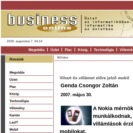
2026. augusztus 7. 04:14
Megoldás
Üzlet
Piac
Közig.
Technológia
Vélemé
BOnline
Rovatok
Megoldás
Vihart és villámot előre jelző mobil
Üzlet
Genda Csongor Zoltán
Piac
Közig.
2007. május 30.
Technológia
A Nokia mérnöke
Vélemény
munkálkodnak, a
Karrier
LazIT
villámlások érz
Mobil
mobilokat.