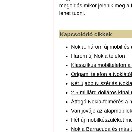
megoldás mikor jelenik meg a f
lehet tudni.
Kapcsolódó cikkek
Nokia: három új mobil és 
Három új Nokia telefon
Klasszikus mobiltelefon a
Origami telefon a Nokiától
Két újabb N-szériás Nokia
2,5 milliárd dolláros kína
Átfogó Nokia-felmérés a m
Van jövője az alapmobilokn
Hét új mobilkészüléket mu
Nokia Barracuda és más ú